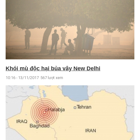
Khói mù độc hại bủa vây New Delhi
10:16 - 13/11/2017
567 lượt xem