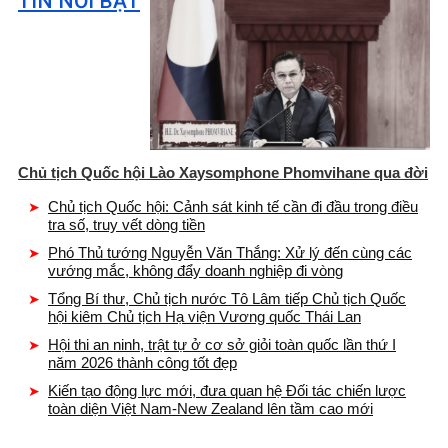
TIN NỔI BẬT
Chủ tịch Quốc hội Lào Xaysomphone Phomvihane qua đời
Chủ tịch Quốc hội: Cảnh sát kinh tế cần đi đầu trong điều
tra số, truy vết dòng tiền
Phó Thủ tướng Nguyễn Văn Thắng: Xử lý đến cùng các
vướng mắc, không đẩy doanh nghiệp đi vòng
Tổng Bí thư, Chủ tịch nước Tô Lâm tiếp Chủ tịch Quốc
hội kiêm Chủ tịch Hạ viện Vương quốc Thái Lan
Hội thi an ninh, trật tự ở cơ sở giỏi toàn quốc lần thứ I
năm 2026 thành công tốt đẹp
Kiến tạo động lực mới, đưa quan hệ Đối tác chiến lược
toàn diện Việt Nam-New Zealand lên tầm cao mới