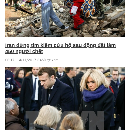
Iran dừng tìm kiếm cứu hộ sau động đất làm
450 người chết
08:17 - 14/11/2017
346 lượt xem