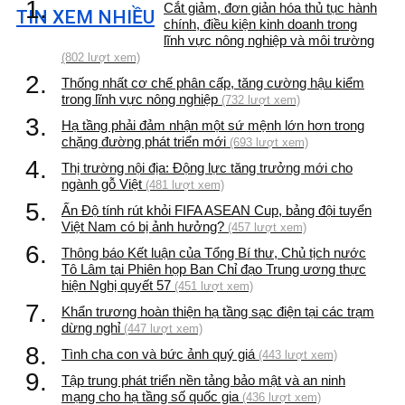
1.
Cắt giảm, đơn giản hóa thủ tục hành
TIN XEM NHIỀU
chính, điều kiện kinh doanh trong
lĩnh vực nông nghiệp và môi trường
(802 lượt xem)
2.
Thống nhất cơ chế phân cấp, tăng cường hậu kiểm
trong lĩnh vực nông nghiệp
(732 lượt xem)
3.
Hạ tầng phải đảm nhận một sứ mệnh lớn hơn trong
chặng đường phát triển mới
(693 lượt xem)
4.
Thị trường nội địa: Động lực tăng trưởng mới cho
ngành gỗ Việt
(481 lượt xem)
5.
Ấn Độ tính rút khỏi FIFA ASEAN Cup, bảng đội tuyển
Việt Nam có bị ảnh hưởng?
(457 lượt xem)
6.
Thông báo Kết luận của Tổng Bí thư, Chủ tịch nước
Tô Lâm tại Phiên họp Ban Chỉ đạo Trung ương thực
hiện Nghị quyết 57
(451 lượt xem)
7.
Khẩn trương hoàn thiện hạ tầng sạc điện tại các trạm
dừng nghỉ
(447 lượt xem)
8.
Tình cha con và bức ảnh quý giá
(443 lượt xem)
9.
Tập trung phát triển nền tảng bảo mật và an ninh
mạng cho hạ tầng số quốc gia
(436 lượt xem)