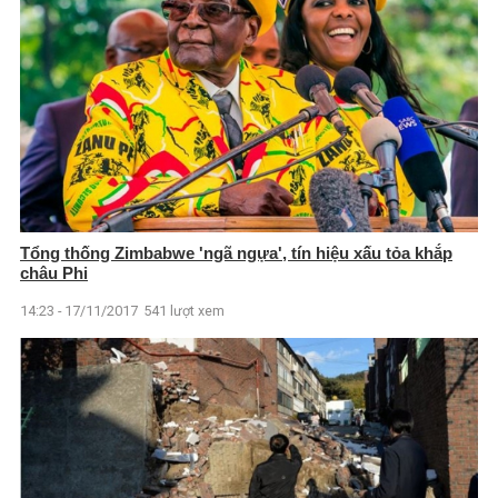
Tổng thống Zimbabwe 'ngã ngựa', tín hiệu xấu tỏa khắp
châu Phi
14:23 - 17/11/2017
541 lượt xem