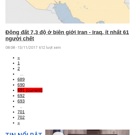
Động đất 7,3 độ ở biên giới Iran - Iraq, ít nhất 61
người chết
08:08 - 13/11/2017
612 lượt xem
«
1
2
...
689
690
691
(current)
692
693
..
701
702
»