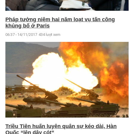
Pháp tưởng niệm hai năm loạt vụ tấn công
khủng bố ở Paris
06:37 - 14/11/2017
434 lượt xem
Triều Tiên huấn luyện quân sự kéo dài, Hàn
Quốc “lên dây cót”