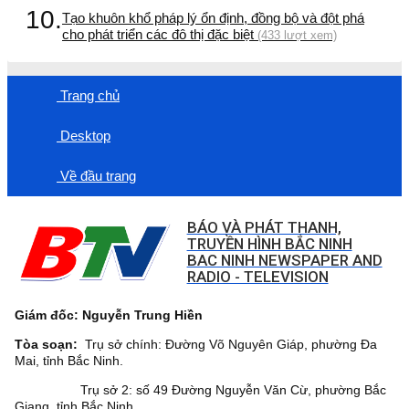
10.
Tạo khuôn khổ pháp lý ổn định, đồng bộ và đột phá
cho phát triển các đô thị đặc biệt
(433 lượt xem)
Trang chủ
Desktop
Về đầu trang
BÁO VÀ PHÁT THANH,
TRUYỀN HÌNH BẮC NINH
BAC NINH NEWSPAPER AND
RADIO - TELEVISION
Giám đốc: Nguyễn Trung Hiền
Tòa soạn:
Trụ sở chính: Đường Võ Nguyên Giáp, phường Đa
Mai, tỉnh Bắc Ninh.
Trụ sở 2: số 49 Đường Nguyễn Văn Cừ, phường Bắc
Giang, tỉnh Bắc Ninh