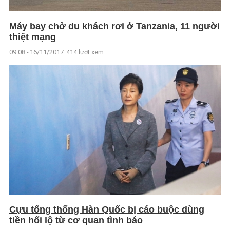
Máy bay chở du khách rơi ở Tanzania, 11 người
thiệt mạng
09:08 - 16/11/2017
414 lượt xem
Cựu tổng thống Hàn Quốc bị cáo buộc dùng
tiền hối lộ từ cơ quan tình báo