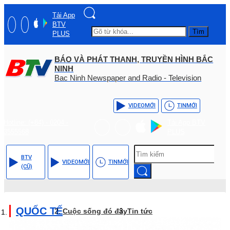
Tải App
BTV
Tìm
PLUS
BÁO VÀ PHÁT THANH, TRUYỀN HÌNH BẮC
NINH
Bac Ninh Newspaper and Radio - Television
VIDEO
MỚI
TIN
MỚI
Hotline: (+84) - 0204 -
Tải App BTV
3555568
PLUS
BTV
VIDEO
MỚI
TIN
MỚI
(CŨ)
QUỐC TẾ
Cuộc sống đó đây
Tin tức