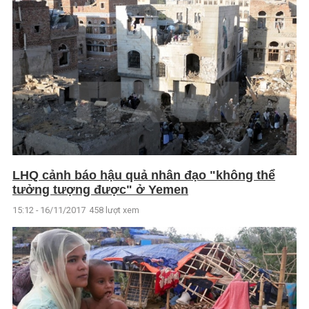
LHQ cảnh báo hậu quả nhân đạo "không thể
tưởng tượng được" ở Yemen
15:12 - 16/11/2017
458 lượt xem