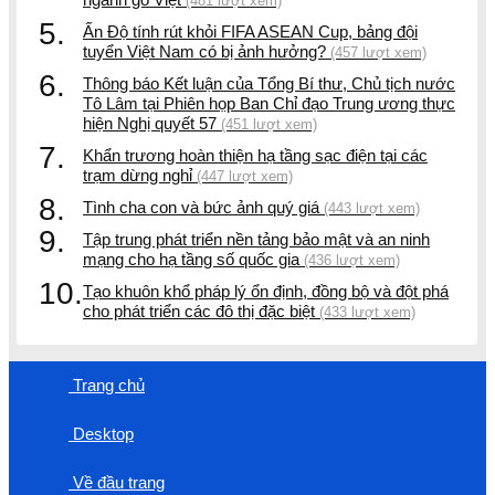
(481 lượt xem)
5.
Ấn Độ tính rút khỏi FIFA ASEAN Cup, bảng đội
tuyển Việt Nam có bị ảnh hưởng?
(457 lượt xem)
6.
Thông báo Kết luận của Tổng Bí thư, Chủ tịch nước
Tô Lâm tại Phiên họp Ban Chỉ đạo Trung ương thực
hiện Nghị quyết 57
(451 lượt xem)
7.
Khẩn trương hoàn thiện hạ tầng sạc điện tại các
trạm dừng nghỉ
(447 lượt xem)
8.
Tình cha con và bức ảnh quý giá
(443 lượt xem)
9.
Tập trung phát triển nền tảng bảo mật và an ninh
mạng cho hạ tầng số quốc gia
(436 lượt xem)
10.
Tạo khuôn khổ pháp lý ổn định, đồng bộ và đột phá
cho phát triển các đô thị đặc biệt
(433 lượt xem)
Trang chủ
Desktop
Về đầu trang