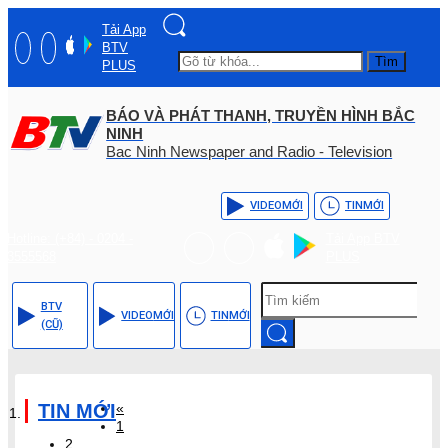
Tải App
BTV
Tìm
PLUS
BÁO VÀ PHÁT THANH, TRUYỀN HÌNH BẮC
NINH
Bac Ninh Newspaper and Radio - Television
VIDEO
MỚI
TIN
MỚI
Hotline: (+84) - 0204 -
Tải App BTV
3555568
PLUS
BTV
VIDEO
MỚI
TIN
MỚI
(CŨ)
TIN MỚI
«
1
2