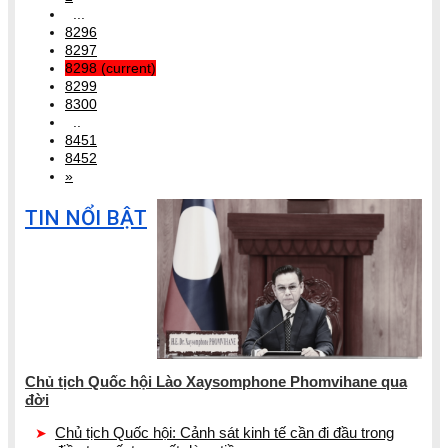
...
8296
8297
8298
(current)
8299
8300
..
8451
8452
»
TIN NỔI BẬT
Chủ tịch Quốc hội Lào Xaysomphone Phomvihane qua
đời
Chủ tịch Quốc hội: Cảnh sát kinh tế cần đi đầu trong