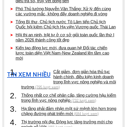
điều tra số, truy vết dòng tiền
Phó Thủ tướng Nguyễn Văn Thắng: Xử lý đến cùng
các vướng mắc, không đẩy doanh nghiệp đi vòng
Tổng Bí thư, Chủ tịch nước Tô Lâm tiếp Chủ tịch
Quốc hội kiêm Chủ tịch Hạ viện Vương quốc Thái Lan
Hội thi an ninh, trật tự ở cơ sở giỏi toàn quốc lần thứ I
năm 2026 thành công tốt đẹp
Kiến tạo động lực mới, đưa quan hệ Đối tác chiến
lược toàn diện Việt Nam-New Zealand lên tầm cao
mới
1.
Cắt giảm, đơn giản hóa thủ tục
TIN XEM NHIỀU
hành chính, điều kiện kinh doanh
trong lĩnh vực nông nghiệp và môi
trường
(795 lượt xem)
2.
Thống nhất cơ chế phân cấp, tăng cường hậu kiểm
trong lĩnh vực nông nghiệp
(732 lượt xem)
3.
Hạ tầng phải đảm nhận một sứ mệnh lớn hơn trong
chặng đường phát triển mới
(684 lượt xem)
4.
Thị trường nội địa: Động lực tăng trưởng mới cho
ngành gỗ Việt