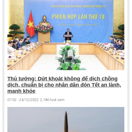
Thủ tướng: Dứt khoát không để dịch chồng
dịch, chuẩn bị cho nhân dân đón Tết an lành,
mạnh khỏe
07:02 - 24/12/2022
2,180 lượt xem