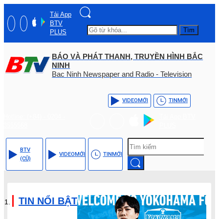
Tải App
BTV
Tìm
PLUS
BÁO VÀ PHÁT THANH, TRUYỀN HÌNH BẮC
NINH
Bac Ninh Newspaper and Radio - Television
VIDEO
MỚI
TIN
MỚI
Hotline: (+84) - 0204 -
Tải App BTV
3555568
PLUS
BTV
VIDEO
MỚI
TIN
MỚI
(CŨ)
TIN NỔI BẬT