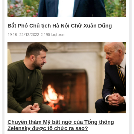
Bắt Phó Chủ tịch Hà Nội Chử Xuân Dũng
19:18 - 22/12/2022
2,195 lượt xem
Chuyến thăm Mỹ bất ngờ của Tổng thống
Zelensky được tổ chức ra sao?