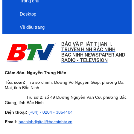
Trang chủ
Desktop
Về đầu trang
BÁO VÀ PHÁT THANH,
TRUYỀN HÌNH BẮC NINH
BAC NINH NEWSPAPER AND
RADIO - TELEVISION
Giám đốc: Nguyễn Trung Hiền
Tòa soạn:
Trụ sở chính: Đường Võ Nguyên Giáp, phường Đa
Mai, tỉnh Bắc Ninh.
Trụ sở 2: số 49 Đường Nguyễn Văn Cừ, phường Bắc
Giang, tỉnh Bắc Ninh
Điện thoại:
(+84) - 0204 - 3854404
Email:
bacninhdigital@bacninhtv.vn