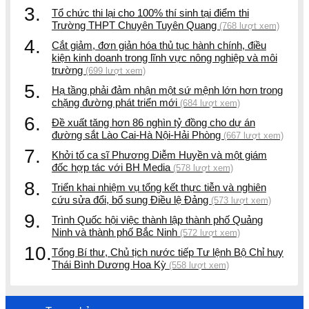
3.
Tổ chức thi lại cho 100% thí sinh tại điểm thi
Trường THPT Chuyên Tuyên Quang
(768 lượt xem)
4.
Cắt giảm, đơn giản hóa thủ tục hành chính, điều
kiện kinh doanh trong lĩnh vực nông nghiệp và môi
trường
(699 lượt xem)
5.
Hạ tầng phải đảm nhận một sứ mệnh lớn hơn trong
chặng đường phát triển mới
(684 lượt xem)
6.
Đề xuất tăng hơn 86 nghìn tỷ đồng cho dự án
đường sắt Lào Cai-Hà Nội-Hải Phòng
(667 lượt xem)
7.
Khởi tố ca sĩ Phương Diễm Huyền và một giám
đốc hợp tác với BH Media
(578 lượt xem)
8.
Triển khai nhiệm vụ tổng kết thực tiễn và nghiên
cứu sửa đổi, bổ sung Điều lệ Đảng
(573 lượt xem)
9.
Trình Quốc hội việc thành lập thành phố Quảng
Ninh và thành phố Bắc Ninh
(572 lượt xem)
10.
Tổng Bí thư, Chủ tịch nước tiếp Tư lệnh Bộ Chỉ huy
Thái Bình Dương Hoa Kỳ
(558 lượt xem)