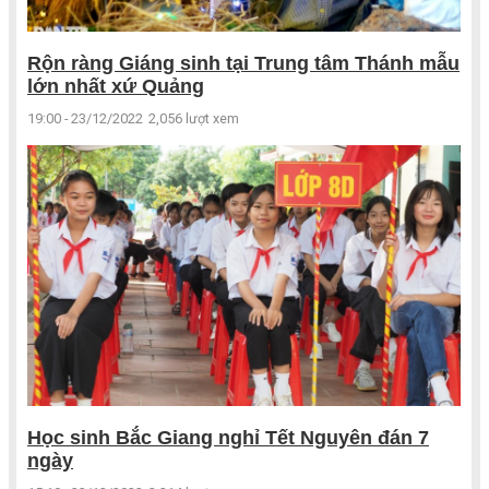
Rộn ràng Giáng sinh tại Trung tâm Thánh mẫu
lớn nhất xứ Quảng
19:00 - 23/12/2022
2,056 lượt xem
Học sinh Bắc Giang nghỉ Tết Nguyên đán 7
ngày