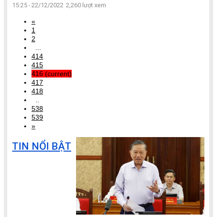
15:25 - 22/12/2022
2,260 lượt xem
«
1
2
...
414
415
416
(current)
417
418
..
538
539
»
TIN NỔI BẬT