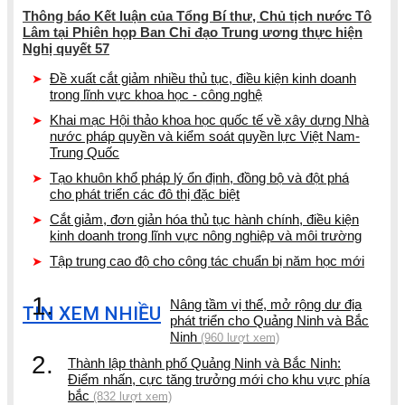
Thông báo Kết luận của Tổng Bí thư, Chủ tịch nước Tô
Lâm tại Phiên họp Ban Chỉ đạo Trung ương thực hiện
Nghị quyết 57
Đề xuất cắt giảm nhiều thủ tục, điều kiện kinh doanh
trong lĩnh vực khoa học - công nghệ
Khai mạc Hội thảo khoa học quốc tế về xây dựng Nhà
nước pháp quyền và kiểm soát quyền lực Việt Nam-
Trung Quốc
Tạo khuôn khổ pháp lý ổn định, đồng bộ và đột phá
cho phát triển các đô thị đặc biệt
Cắt giảm, đơn giản hóa thủ tục hành chính, điều kiện
kinh doanh trong lĩnh vực nông nghiệp và môi trường
Tập trung cao độ cho công tác chuẩn bị năm học mới
1.
Nâng tầm vị thế, mở rộng dư địa
TIN XEM NHIỀU
phát triển cho Quảng Ninh và Bắc
Ninh
(960 lượt xem)
2.
Thành lập thành phố Quảng Ninh và Bắc Ninh:
Điểm nhấn, cực tăng trưởng mới cho khu vực phía
bắc
(832 lượt xem)