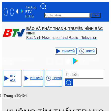
Tải App
BTV
Tìm
PLUS
BÁO VÀ PHÁT THANH, TRUYỀN HÌNH BẮC
NINH
Bac Ninh Newspaper and Radio - Television
VIDEO
MỚI
TIN
MỚI
Hotline: (+84) - 0204 -
Tải App BTV
3555568
PLUS
BTV
VIDEO
MỚI
TIN
MỚI
(CŨ)
Trang chủ
404