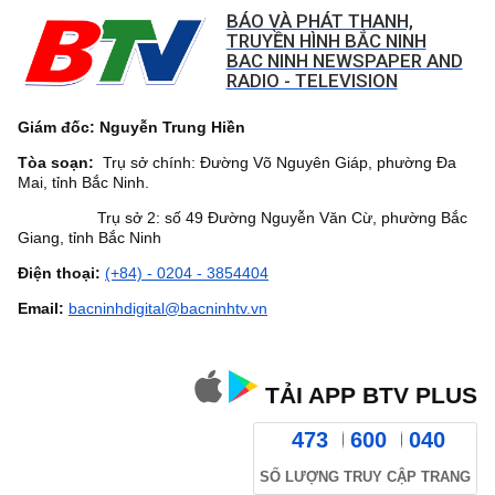
BÁO VÀ PHÁT THANH,
TRUYỀN HÌNH BẮC NINH
BAC NINH NEWSPAPER AND
RADIO - TELEVISION
Giám đốc: Nguyễn Trung Hiền
Tòa soạn:
Trụ sở chính: Đường Võ Nguyên Giáp, phường Đa
Mai, tỉnh Bắc Ninh.
Trụ sở 2: số 49 Đường Nguyễn Văn Cừ, phường Bắc
Giang, tỉnh Bắc Ninh
Điện thoại:
(+84) - 0204 - 3854404
Email:
bacninhdigital@bacninhtv.vn
TẢI APP BTV PLUS
473
600
040
SỐ LƯỢNG TRUY CẬP TRANG