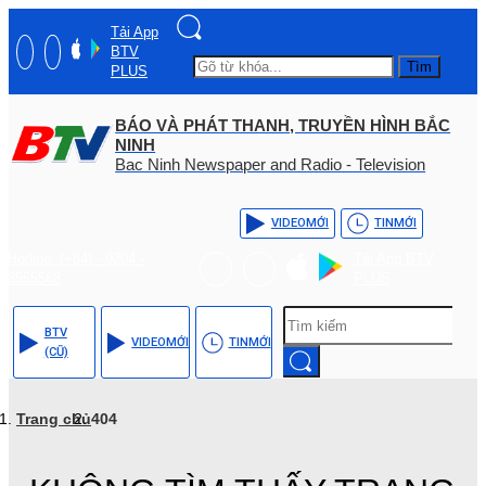
Tải App
BTV
Tìm
PLUS
BÁO VÀ PHÁT THANH, TRUYỀN HÌNH BẮC
NINH
Bac Ninh Newspaper and Radio - Television
VIDEO
MỚI
TIN
MỚI
Hotline: (+84) - 0204 -
Tải App BTV
3555568
PLUS
BTV
VIDEO
MỚI
TIN
MỚI
(CŨ)
Trang chủ
404