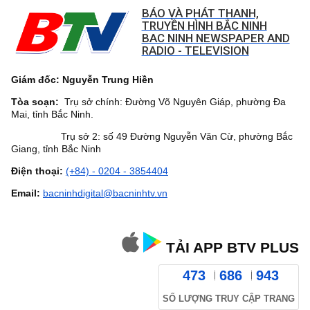
BÁO VÀ PHÁT THANH,
TRUYỀN HÌNH BẮC NINH
BAC NINH NEWSPAPER AND
RADIO - TELEVISION
Giám đốc: Nguyễn Trung Hiền
Tòa soạn:
Trụ sở chính: Đường Võ Nguyên Giáp, phường Đa
Mai, tỉnh Bắc Ninh.
Trụ sở 2: số 49 Đường Nguyễn Văn Cừ, phường Bắc
Giang, tỉnh Bắc Ninh
Điện thoại:
(+84) - 0204 - 3854404
Email:
bacninhdigital@bacninhtv.vn
TẢI APP BTV PLUS
473
686
943
SỐ LƯỢNG TRUY CẬP TRANG