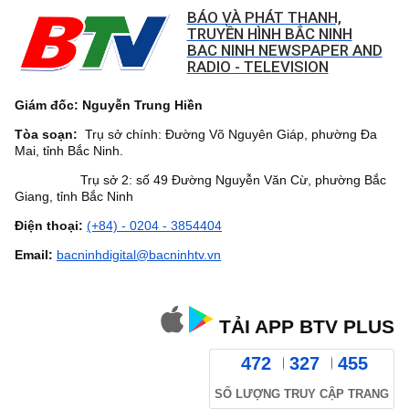
BÁO VÀ PHÁT THANH,
TRUYỀN HÌNH BẮC NINH
BAC NINH NEWSPAPER AND
RADIO - TELEVISION
Giám đốc: Nguyễn Trung Hiền
Tòa soạn:
Trụ sở chính: Đường Võ Nguyên Giáp, phường Đa
Mai, tỉnh Bắc Ninh.
Trụ sở 2: số 49 Đường Nguyễn Văn Cừ, phường Bắc
Giang, tỉnh Bắc Ninh
Điện thoại:
(+84) - 0204 - 3854404
Email:
bacninhdigital@bacninhtv.vn
TẢI APP BTV PLUS
472
327
455
SỐ LƯỢNG TRUY CẬP TRANG