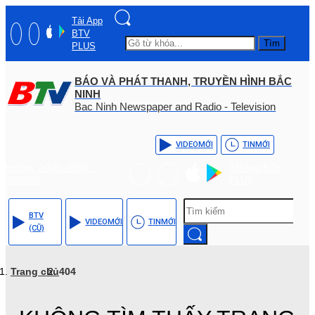
Tải App
BTV
Tìm
PLUS
BÁO VÀ PHÁT THANH, TRUYỀN HÌNH BẮC
NINH
Bac Ninh Newspaper and Radio - Television
VIDEO
MỚI
TIN
MỚI
Hotline: (+84) - 0204 -
Tải App BTV
3555568
PLUS
BTV
VIDEO
MỚI
TIN
MỚI
(CŨ)
Trang chủ
404