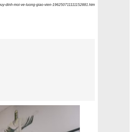
eu-quy-dinh-moi-ve-luong-giao-vien-196250711111152881.htm