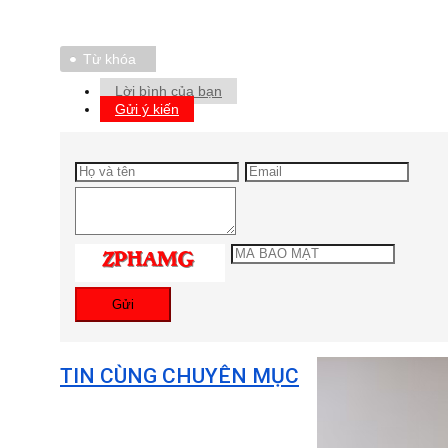
Từ khóa
Lời bình của bạn
Gửi ý kiến
Gửi
TIN CÙNG CHUYÊN MỤC