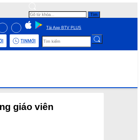
Tìm
Tải App BTV PLUS
ỚI
TIN
MỚI
ng giáo viên