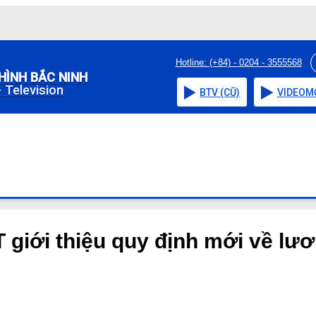
Hotline: (+84) - 0204 - 3555568
HÌNH BẮC NINH
 Television
BTV (CŨ)
VIDEO
M
giới thiệu quy định mới về lươ