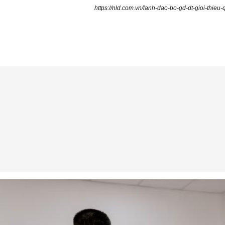
https://nld.com.vn/lanh-dao-bo-gd-dt-gioi-thi