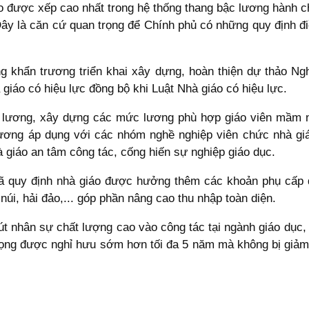
o được xếp cao nhất trong hệ thống thang bậc lương hành c
. Đây là căn cứ quan trọng để Chính phủ có những quy định đ
hẩn trương triển khai xây dựng, hoàn thiện dự thảo Nghị
à giáo có hiệu lực đồng bộ khi Luật Nhà giáo có hiệu lực.
ương, xây dựng các mức lương phù hợp giáo viên mầm non
lương áp dụng với các nhóm nghề nghiệp viên chức nhà giá
giáo an tâm công tác, cống hiến sự nghiệp giáo dục.
 quy định nhà giáo được hưởng thêm các khoản phụ cấp đặ
núi, hải đảo,... góp phần nâng cao thu nhập toàn diện.
hút nhân sự chất lượng cao vào công tác tại ngành giáo dục
 vọng được nghỉ hưu sớm hơn tối đa 5 năm mà không bị giả