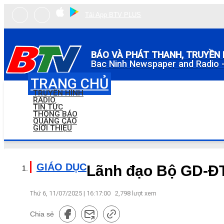
Tải App BTV PLUS
BÁO VÀ PHÁT THANH, TRUYỀN 
Bac Ninh Newspaper and Radio -
TRANG CHỦ
TRUYỀN HÌNH
RADIO
TIN TỨC
THÔNG BÁO
QUẢNG CÁO
GIỚI THIỆU
GIÁO DỤC
Lãnh đạo Bộ GD-ĐT 
Thứ 6, 11/07/2025 | 16:17:00
2,798
lượt xem
Chia sẻ