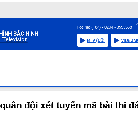
Hotline: (+84) - 0204 - 3555568
HÌNH BẮC NINH
 Television
BTV (CŨ)
VIDEO
M
uân đội xét tuyển mã bài thi đ