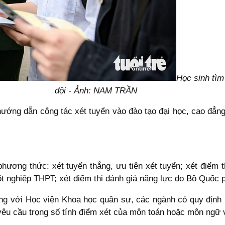
Học sinh tìm
đội - Ảnh: NAM TRẦN
ớng dẫn công tác xét tuyển vào đào tạo đại học, cao đẳng
hương thức: xét tuyển thẳng, ưu tiên xét tuyển; xét điểm 
ốt nghiệp THPT; xét điểm thi đánh giá năng lực do Bộ Quốc 
ng với Học viện Khoa học quân sự, các ngành có quy định 
yêu cầu trọng số tính điểm xét của môn toán hoặc môn ngữ vă