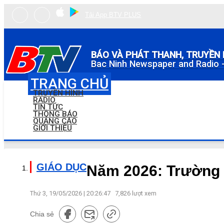
Tải App BTV PLUS
BÁO VÀ PHÁT THANH, TRUYỀN 
Bac Ninh Newspaper and Radio -
TRANG CHỦ
TRUYỀN HÌNH
RADIO
TIN TỨC
THÔNG BÁO
QUẢNG CÁO
GIỚI THIỆU
GIÁO DỤC
Năm 2026: Trường q
Thứ 3, 19/05/2026 | 20:26:47
7,826
lượt xem
Chia sẻ