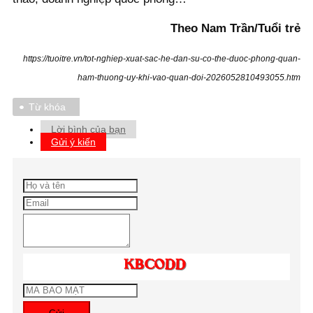
Theo Nam Trần/Tuổi trẻ
https://tuoitre.vn/tot-nghiep-xuat-sac-he-dan-su-co-the-duoc-phong-quan-
ham-thuong-uy-khi-vao-quan-doi-2026052810493055.htm
Từ khóa
Lời bình của bạn
Gửi ý kiến