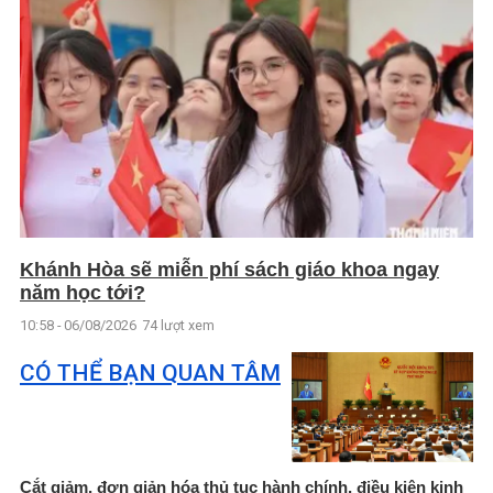
Khánh Hòa sẽ miễn phí sách giáo khoa ngay
năm học tới?
10:58 - 06/08/2026
74 lượt xem
CÓ THỂ BẠN QUAN TÂM
Cắt giảm, đơn giản hóa thủ tục hành chính, điều kiện kinh