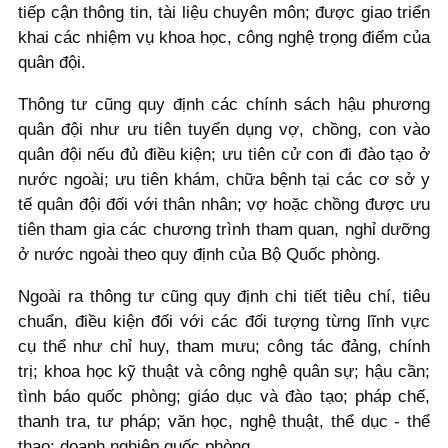
tiếp cận thông tin, tài liệu chuyên môn; được giao triển
khai các nhiệm vụ khoa học, công nghệ trọng điểm của
quân đội.
Thông tư cũng quy định các chính sách hậu phương
quân đội như ưu tiên tuyển dụng vợ, chồng, con vào
quân đội nếu đủ điều kiện; ưu tiên cử con đi đào tạo ở
nước ngoài; ưu tiên khám, chữa bệnh tại các cơ sở y
tế quân đội đối với thân nhân; vợ hoặc chồng được ưu
tiên tham gia các chương trình tham quan, nghỉ dưỡng
ở nước ngoài theo quy định của Bộ Quốc phòng.
Ngoài ra thông tư cũng quy định chi tiết tiêu chí, tiêu
chuẩn, điều kiện đối với các đối tượng từng lĩnh vực
cụ thể như chỉ huy, tham mưu; công tác đảng, chính
trị; khoa học kỹ thuật và công nghệ quân sự; hậu cần;
tình báo quốc phòng; giáo dục và đào tạo; pháp chế,
thanh tra, tư pháp; văn học, nghệ thuật, thể dục - thể
thao; doanh nghiệp quốc phòng…