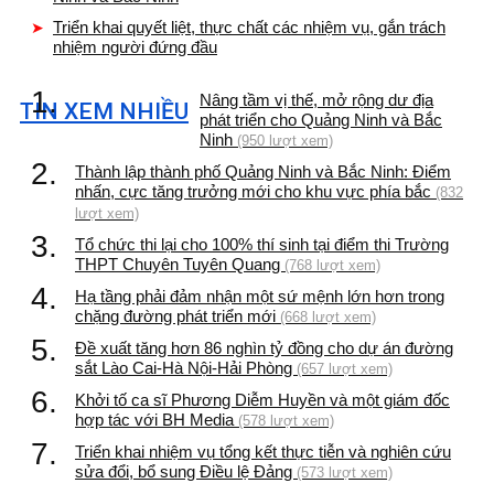
Triển khai quyết liệt, thực chất các nhiệm vụ, gắn trách
nhiệm người đứng đầu
1.
Nâng tầm vị thế, mở rộng dư địa
TIN XEM NHIỀU
phát triển cho Quảng Ninh và Bắc
Ninh
(950 lượt xem)
2.
Thành lập thành phố Quảng Ninh và Bắc Ninh: Điểm
nhấn, cực tăng trưởng mới cho khu vực phía bắc
(832
lượt xem)
3.
Tổ chức thi lại cho 100% thí sinh tại điểm thi Trường
THPT Chuyên Tuyên Quang
(768 lượt xem)
4.
Hạ tầng phải đảm nhận một sứ mệnh lớn hơn trong
chặng đường phát triển mới
(668 lượt xem)
5.
Đề xuất tăng hơn 86 nghìn tỷ đồng cho dự án đường
sắt Lào Cai-Hà Nội-Hải Phòng
(657 lượt xem)
6.
Khởi tố ca sĩ Phương Diễm Huyền và một giám đốc
hợp tác với BH Media
(578 lượt xem)
7.
Triển khai nhiệm vụ tổng kết thực tiễn và nghiên cứu
sửa đổi, bổ sung Điều lệ Đảng
(573 lượt xem)