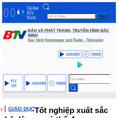
Tải App
BTV
Tìm
PLUS
BÁO VÀ PHÁT THANH, TRUYỀN HÌNH BẮC
NINH
Bac Ninh Newspaper and Radio - Television
VIDEO
MỚI
TIN
MỚI
Hotline: (+84) - 0204 -
Tải App BTV
3555568
PLUS
BTV
VIDEO
MỚI
TIN
MỚI
(CŨ)
GIÁO DỤC
Tốt nghiệp xuất sắc