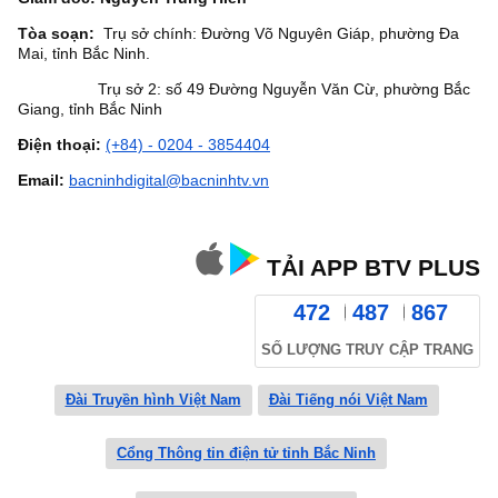
Tòa soạn:
Trụ sở chính: Đường Võ Nguyên Giáp, phường Đa
Mai, tỉnh Bắc Ninh.
Trụ sở 2: số 49 Đường Nguyễn Văn Cừ, phường Bắc
Giang, tỉnh Bắc Ninh
Điện thoại:
(+84) - 0204 - 3854404
Email:
bacninhdigital@bacninhtv.vn
TẢI APP BTV PLUS
472
487
867
SỐ LƯỢNG TRUY CẬP TRANG
Đài Truyền hình Việt Nam
Đài Tiếng nói Việt Nam
Cổng Thông tin điện tử tỉnh Bắc Ninh