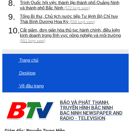
8.
Trình Quốc hội việc thành lập thành phố Quảng Ninh
và thành phố Bắc Ninh
(572 lượt xem)
9.
Tổng Bí thư, Chủ tịch nước tiếp Tư lệnh Bộ Chỉ huy
Thái Bình Dương Hoa Kỳ
(558 lượt xem)
10.
Cắt giảm, đơn giản hóa thủ tục hành chính, điều kiện
kinh doanh trong lĩnh vực nông nghiệp và môi trường
(551 lượt xem)
Trang chủ
Desktop
Về đầu trang
BÁO VÀ PHÁT THANH,
TRUYỀN HÌNH BẮC NINH
BAC NINH NEWSPAPER AND
RADIO - TELEVISION
Giám đốc: Nguyễn Trung Hiền