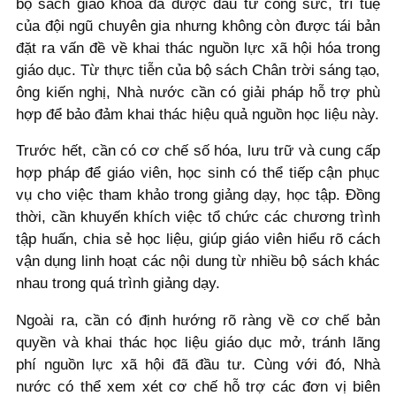
bộ sách giáo khoa đã được đầu tư công sức, trí tuệ
của đội ngũ chuyên gia nhưng không còn được tái bản
đặt ra vấn đề về khai thác nguồn lực xã hội hóa trong
giáo dục. Từ thực tiễn của bộ sách Chân trời sáng tạo,
ông kiến nghị, Nhà nước cần có giải pháp hỗ trợ phù
hợp để bảo đảm khai thác hiệu quả nguồn học liệu này.
Trước hết, cần có cơ chế số hóa, lưu trữ và cung cấp
hợp pháp để giáo viên, học sinh có thể tiếp cận phục
vụ cho việc tham khảo trong giảng dạy, học tập. Đồng
thời, cần khuyến khích việc tổ chức các chương trình
tập huấn, chia sẻ học liệu, giúp giáo viên hiểu rõ cách
vận dụng linh hoạt các nội dung từ nhiều bộ sách khác
nhau trong quá trình giảng dạy.
Ngoài ra, cần có định hướng rõ ràng về cơ chế bản
quyền và khai thác học liệu giáo dục mở, tránh lãng
phí nguồn lực xã hội đã đầu tư. Cùng với đó, Nhà
nước có thể xem xét cơ chế hỗ trợ các đơn vị biên