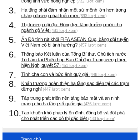
trong lĩnh vực nông nghiệp
(732 lượt xem)
3.
Hạ tầng phải đảm nhận một sứ mệnh lớn hơn trong
chặng đường phát triển mới
(693 lượt xem)
4.
Thị trường nội địa: Động lực tăng trưởng mới cho
ngành gỗ Việt
(481 lượt xem)
5.
Ấn Độ tính rút khỏi FIFA ASEAN Cup, bảng đội tuyển
Việt Nam có bị ảnh hưởng?
(457 lượt xem)
6.
Thông báo Kết luận của Tổng Bí thư, Chủ tịch nước
Tô Lâm tại Phiên họp Ban Chỉ đạo Trung ương thực
hiện Nghị quyết 57
(451 lượt xem)
7.
Tình cha con và bức ảnh quý giá
(448 lượt xem)
8.
Khẩn trương hoàn thiện hạ tầng sạc điện tại các trạm
dừng nghỉ
(447 lượt xem)
9.
Tập trung phát triển nền tảng bảo mật và an ninh
mạng cho hạ tầng số quốc gia
(436 lượt xem)
10.
Tạo khuôn khổ pháp lý ổn định, đồng bộ và đột phá
cho phát triển các đô thị đặc biệt
(433 lượt xem)
Trang chủ