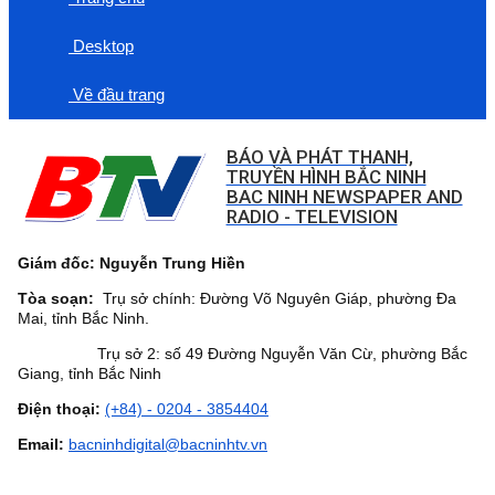
Desktop
Về đầu trang
BÁO VÀ PHÁT THANH,
TRUYỀN HÌNH BẮC NINH
BAC NINH NEWSPAPER AND
RADIO - TELEVISION
Giám đốc: Nguyễn Trung Hiền
Tòa soạn:
Trụ sở chính: Đường Võ Nguyên Giáp, phường Đa
Mai, tỉnh Bắc Ninh.
Trụ sở 2: số 49 Đường Nguyễn Văn Cừ, phường Bắc
Giang, tỉnh Bắc Ninh
Điện thoại:
(+84) - 0204 - 3854404
Email:
bacninhdigital@bacninhtv.vn