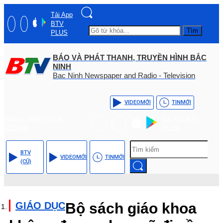
Tải App
BTV
Tìm
PLUS
BÁO VÀ PHÁT THANH, TRUYỀN HÌNH BẮC
NINH
Bac Ninh Newspaper and Radio - Television
VIDEO
MỚI
TIN
MỚI
Hotline: (+84) - 0204 -
Tải App BTV
3555568
PLUS
BTV
VIDEO
MỚI
TIN
MỚI
(CŨ)
GIÁO DỤC
Bộ sách giáo khoa