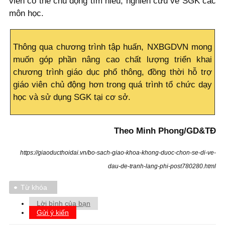
viên có thể chủ động tìm hiểu, nghiên cứu về SGK các
môn học.
Thông qua chương trình tập huấn, NXBGDVN mong
muốn góp phần nâng cao chất lượng triển khai
chương trình giáo dục phổ thông, đồng thời hỗ trợ
giáo viên chủ động hơn trong quá trình tổ chức dạy
học và sử dụng SGK tại cơ sở.
Theo Minh Phong/GD&TĐ
https://giaoducthoidai.vn/bo-sach-giao-khoa-khong-duoc-chon-se-di-ve-
dau-de-tranh-lang-phi-post780280.html
Từ khóa
Lời bình của bạn
Gửi ý kiến