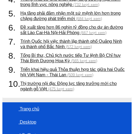
trong lĩnh vực nông nghiệp
(732 lượt xem)
5.
Hạ tầng phải đảm nhận một sứ mệnh lớn hơn trong
chặng đường phát triển mới
(684 lượt xem)
6.
Đề xuất tăng hơn 86 nghìn tỷ đồng cho dự án đường
sắt Lào Cai-Hà Nội-Hải Phòng
(667 lượt xem)
7.
Trình Quốc hội việc thành lập thành phố Quảng Ninh
và thành phố Bắc Ninh
(572 lượt xem)
8.
Tổng Bí thư, Chủ tịch nước tiếp Tư lệnh Bộ Chỉ huy
Thái Bình Dương Hoa Kỳ
(565 lượt xem)
9.
Triển khai hiệu quả Thỏa thuận hợp tác giữa hai Quốc
hội Việt Nam - Thái Lan
(509 lượt xem)
10.
Thị trường nội địa: Động lực tăng trưởng mới cho
ngành gỗ Việt
(475 lượt xem)
Trang chủ
Desktop