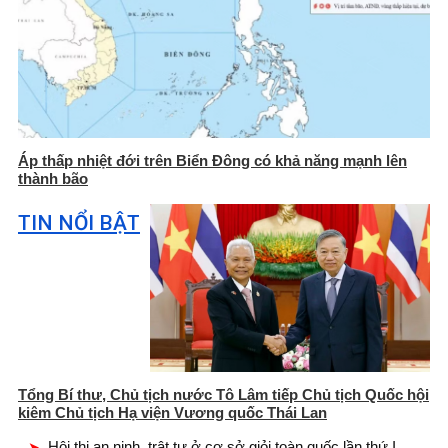
Áp thấp nhiệt đới trên Biển Đông có khả năng mạnh lên
thành bão
TIN NỔI BẬT
Tổng Bí thư, Chủ tịch nước Tô Lâm tiếp Chủ tịch Quốc hội
kiêm Chủ tịch Hạ viện Vương quốc Thái Lan
Hội thi an ninh, trật tự ở cơ sở giỏi toàn quốc lần thứ I