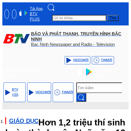
Tải App
BTV
Tìm
PLUS
BÁO VÀ PHÁT THANH, TRUYỀN HÌNH BẮC
NINH
Bac Ninh Newspaper and Radio - Television
VIDEO
MỚI
TIN
MỚI
Hotline: (+84) - 0204 -
Tải App BTV
3555568
PLUS
BTV
VIDEO
MỚI
TIN
MỚI
(CŨ)
GIÁO DỤC
Hơn 1,2 triệu thí sinh