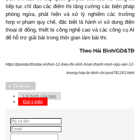
tiếp tục chỉ đạo các điểm thi tăng cường các biện pháp
phòng ngừa, phát hiện và xử lý nghiêm các trường
hợp vi phạm quy chế, đặc biệt là hành vi sử dụng điện
thoại di động, thiết bị công nghệ cao và các công cụ AI
để hỗ trợ giải bài trong thời gian làm bài thi.
Theo Hải Bình/GD&TĐ
https://giaoducthoidai.vn/hon-12-trieu-thi-sinh-hoan-thanh-mon-ngu-van-12-
truong-hop-bi-dinh-chi-post781263.html
Từ khóa
Lời bình của bạn
Gửi ý kiến