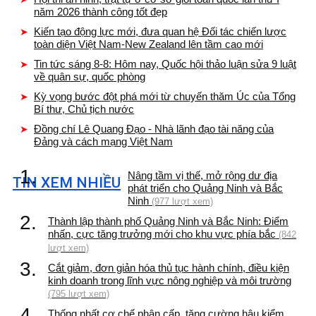
năm 2026 thành công tốt đẹp
Kiến tạo động lực mới, đưa quan hệ Đối tác chiến lược
toàn diện Việt Nam-New Zealand lên tầm cao mới
Tin tức sáng 8-8: Hôm nay, Quốc hội thảo luận sửa 9 luật
về quân sự, quốc phòng
Kỳ vọng bước đột phá mới từ chuyến thăm Úc của Tổng
Bí thư, Chủ tịch nước
Đồng chí Lê Quang Đạo - Nhà lãnh đạo tài năng của
Đảng và cách mạng Việt Nam
1.
Nâng tầm vị thế, mở rộng dư địa
TIN XEM NHIỀU
phát triển cho Quảng Ninh và Bắc
Ninh
(977 lượt xem)
2.
Thành lập thành phố Quảng Ninh và Bắc Ninh: Điểm
nhấn, cực tăng trưởng mới cho khu vực phía bắc
(842
lượt xem)
3.
Cắt giảm, đơn giản hóa thủ tục hành chính, điều kiện
kinh doanh trong lĩnh vực nông nghiệp và môi trường
(795 lượt xem)
4.
Thống nhất cơ chế phân cấp, tăng cường hậu kiểm