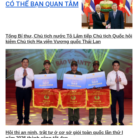
CÓ THỂ BẠN QUAN TÂM
Tổng Bí thư, Chủ tịch nước Tô Lâm tiếp Chủ tịch Quốc hội
kiêm Chủ tịch Hạ viện Vương quốc Thái Lan
Hội thi an ninh, trật tự ở cơ sở giỏi toàn quốc lần thứ I
năm 2026 thành công tốt đẹp