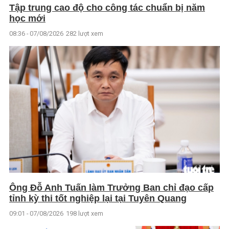
Tập trung cao độ cho công tác chuẩn bị năm
học mới
08:36 - 07/08/2026
282 lượt xem
Ông Đỗ Anh Tuấn làm Trưởng Ban chỉ đạo cấp
tỉnh kỳ thi tốt nghiệp lại tại Tuyên Quang
09:01 - 07/08/2026
198 lượt xem