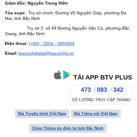
Giám đốc: Nguyễn Trung Hiền
Tòa soạn:
Trụ sở chính: Đường Võ Nguyên Giáp, phường Đa
Mai, tỉnh Bắc Ninh.
Trụ sở 2: số 49 Đường Nguyễn Văn Cừ, phường Bắc
Giang, tỉnh Bắc Ninh
Điện thoại:
(+84) - 0204 - 3854404
Email:
bacninhdigital@bacninhtv.vn
TẢI APP BTV PLUS
473
083
342
SỐ LƯỢNG TRUY CẬP TRANG
Đài Truyền hình Việt Nam
Đài Tiếng nói Việt Nam
Cổng Thông tin điện tử tỉnh Bắc Ninh