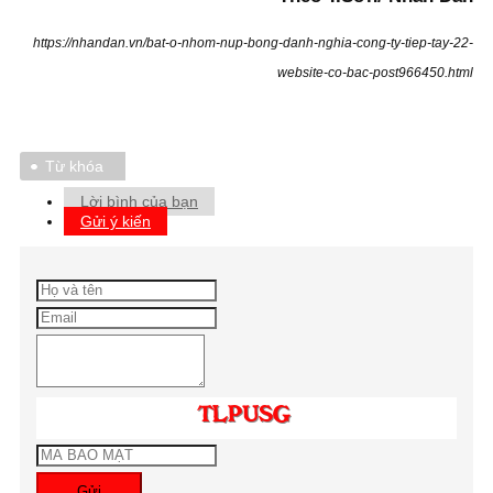
https://nhandan.vn/bat-o-nhom-nup-bong-danh-nghia-cong-ty-tiep-tay-22-
website-co-bac-post966450.html
Từ khóa
Lời bình của bạn
Gửi ý kiến
Gửi