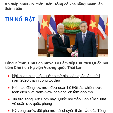
Áp thấp nhiệt đới trên Biển Đông có khả năng mạnh lên
thành bão
TIN NỔI BẬT
Tổng Bí thư, Chủ tịch nước Tô Lâm tiếp Chủ tịch Quốc hội
kiêm Chủ tịch Hạ viện Vương quốc Thái Lan
Hội thi an ninh, trật tự ở cơ sở giỏi toàn quốc lần thứ I
năm 2026 thành công tốt đẹp
Kiến tạo động lực mới, đưa quan hệ Đối tác chiến lược
toàn diện Việt Nam-New Zealand lên tầm cao mới
Tin tức sáng 8-8: Hôm nay, Quốc hội thảo luận sửa 9 luật
về quân sự, quốc phòng
Kỳ vọng bước đột phá mới từ chuyến thăm Úc của Tổng