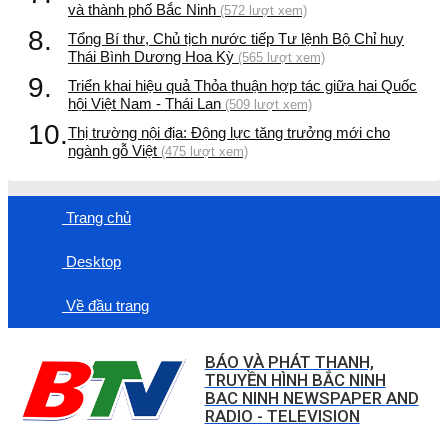
và thành phố Bắc Ninh
(572 lượt xem)
8.
Tổng Bí thư, Chủ tịch nước tiếp Tư lệnh Bộ Chỉ huy
Thái Bình Dương Hoa Kỳ
(565 lượt xem)
9.
Triển khai hiệu quả Thỏa thuận hợp tác giữa hai Quốc
hội Việt Nam - Thái Lan
(509 lượt xem)
10.
Thị trường nội địa: Động lực tăng trưởng mới cho
ngành gỗ Việt
(475 lượt xem)
Trang chủ
Desktop
Về đầu trang
BÁO VÀ PHÁT THANH,
TRUYỀN HÌNH BẮC NINH
BAC NINH NEWSPAPER AND
RADIO - TELEVISION