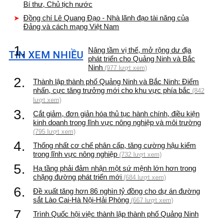
Bí thư, Chủ tịch nước
Đồng chí Lê Quang Đạo - Nhà lãnh đạo tài năng của
Đảng và cách mạng Việt Nam
1.
Nâng tầm vị thế, mở rộng dư địa
TIN XEM NHIỀU
phát triển cho Quảng Ninh và Bắc
Ninh
(977 lượt xem)
2.
Thành lập thành phố Quảng Ninh và Bắc Ninh: Điểm
nhấn, cực tăng trưởng mới cho khu vực phía bắc
(842
lượt xem)
3.
Cắt giảm, đơn giản hóa thủ tục hành chính, điều kiện
kinh doanh trong lĩnh vực nông nghiệp và môi trường
(795 lượt xem)
4.
Thống nhất cơ chế phân cấp, tăng cường hậu kiểm
trong lĩnh vực nông nghiệp
(732 lượt xem)
5.
Hạ tầng phải đảm nhận một sứ mệnh lớn hơn trong
chặng đường phát triển mới
(684 lượt xem)
6.
Đề xuất tăng hơn 86 nghìn tỷ đồng cho dự án đường
sắt Lào Cai-Hà Nội-Hải Phòng
(667 lượt xem)
7.
Trình Quốc hội việc thành lập thành phố Quảng Ninh