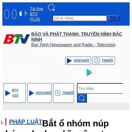
Tải App
BTV
Tìm
PLUS
BÁO VÀ PHÁT THANH, TRUYỀN HÌNH BẮC
NINH
Bac Ninh Newspaper and Radio - Television
VIDEO
MỚI
TIN
MỚI
Hotline: (+84) - 0204 -
Tải App BTV
3555568
PLUS
BTV
VIDEO
MỚI
TIN
MỚI
(CŨ)
PHÁP LUẬT
Bắt ổ nhóm núp