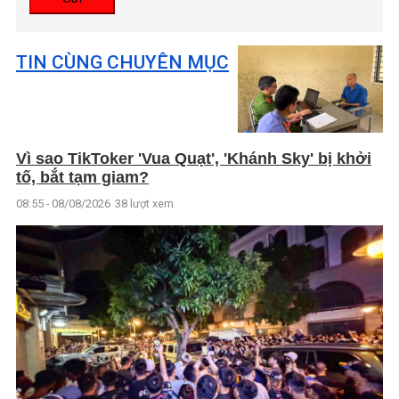
TIN CÙNG CHUYÊN MỤC
Vì sao TikToker 'Vua Quạt', 'Khánh Sky' bị khởi
tố, bắt tạm giam?
08:55 - 08/08/2026
38 lượt xem