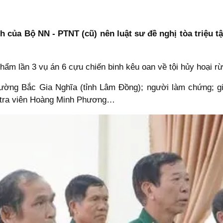
h của Bộ NN - PTNT (cũ) nên luật sư đề nghị tòa triệu t
ẩm lần 3 vụ án 6 cựu chiến binh kêu oan về tội hủy hoại r
ờng Bắc Gia Nghĩa (tỉnh Lâm Đồng); người làm chứng; gi
 tra viên Hoàng Minh Phương…