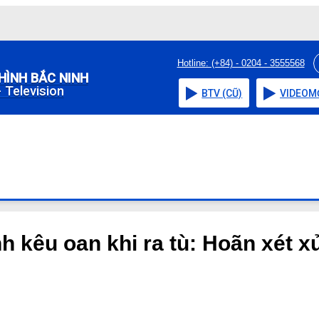
Hotline: (+84) - 0204 - 3555568
HÌNH BẮC NINH
 Television
BTV (CŨ)
VIDEO
M
h kêu oan khi ra tù: Hoãn xét x