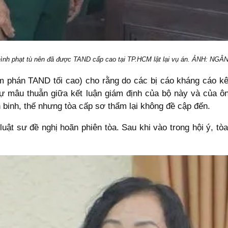
hình phạt tù nên đã được TAND cấp cao tại TP.HCM lật lại vụ án. ẢNH: NG
m phán TAND tối cao) cho rằng do các bị cáo kháng cáo kêu
ự mâu thuẫn giữa kết luận giám định của bộ này và của ôn
 binh, thế nhưng tòa cấp sơ thẩm lại không đề cập đến.
uật sư đề nghị hoãn phiên tòa. Sau khi vào trong hội ý, tòa