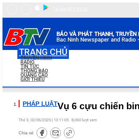
Tải App BTV PLUS
BÁO VÀ PHÁT THANH, TRUYỀN 
Bac Ninh Newspaper and Radio -
TRANG CHỦ
TRUYỀN HÌNH
RADIO
TIN TỨC
THÔNG BÁO
QUẢNG CÁO
GIỚI THIỆU
PHÁP LUẬT
Vụ 6 cựu chiến bin
Thứ 3, 02/06/2026 | 13:11:05
8,060
lượt xem
Chia sẻ