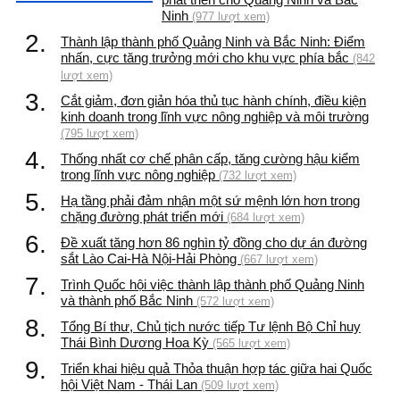
Ninh
(977 lượt xem)
2.
Thành lập thành phố Quảng Ninh và Bắc Ninh: Điểm
nhấn, cực tăng trưởng mới cho khu vực phía bắc
(842
lượt xem)
3.
Cắt giảm, đơn giản hóa thủ tục hành chính, điều kiện
kinh doanh trong lĩnh vực nông nghiệp và môi trường
(795 lượt xem)
4.
Thống nhất cơ chế phân cấp, tăng cường hậu kiểm
trong lĩnh vực nông nghiệp
(732 lượt xem)
5.
Hạ tầng phải đảm nhận một sứ mệnh lớn hơn trong
chặng đường phát triển mới
(684 lượt xem)
6.
Đề xuất tăng hơn 86 nghìn tỷ đồng cho dự án đường
sắt Lào Cai-Hà Nội-Hải Phòng
(667 lượt xem)
7.
Trình Quốc hội việc thành lập thành phố Quảng Ninh
và thành phố Bắc Ninh
(572 lượt xem)
8.
Tổng Bí thư, Chủ tịch nước tiếp Tư lệnh Bộ Chỉ huy
Thái Bình Dương Hoa Kỳ
(565 lượt xem)
9.
Triển khai hiệu quả Thỏa thuận hợp tác giữa hai Quốc
hội Việt Nam - Thái Lan
(509 lượt xem)