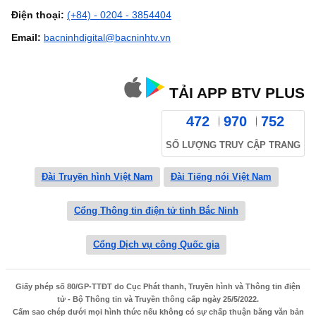
Điện thoại:
(+84) - 0204 - 3854404
Email:
bacninhdigital@bacninhtv.vn
TẢI APP BTV PLUS
472
970
752
SỐ LƯỢNG TRUY CẬP TRANG
Đài Truyền hình Việt Nam
Đài Tiếng nói Việt Nam
Cổng Thông tin điện tử tỉnh Bắc Ninh
Cổng Dịch vụ công Quốc gia
Giấy phép số 80/GP-TTĐT do Cục Phát thanh, Truyền hình và Thông tin điện
tử - Bộ Thông tin và Truyền thông cấp ngày 25/5/2022.
Cấm sao chép dưới mọi hình thức nếu không có sự chấp thuận bằng văn bản