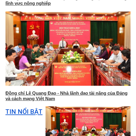
lĩnh vực nông nghiệp
Đồng chí Lê Quang Đạo - Nhà lãnh đạo tài năng của Đảng
và cách mạng Việt Nam
TIN NỔI BẬT