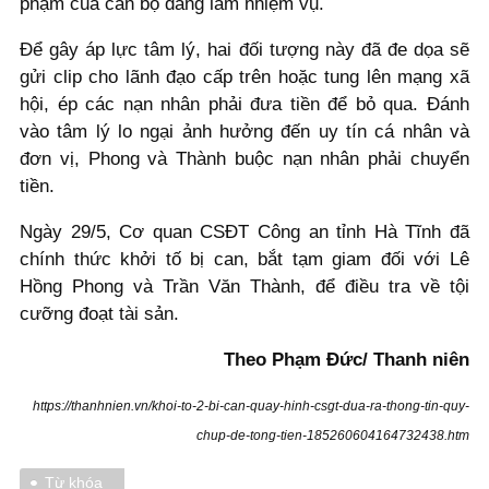
phạm của cán bộ đang làm nhiệm vụ.
Để gây áp lực tâm lý, hai đối tượng này đã đe dọa sẽ
gửi clip cho lãnh đạo cấp trên hoặc tung lên mạng xã
hội, ép các nạn nhân phải đưa tiền để bỏ qua. Đánh
vào tâm lý lo ngại ảnh hưởng đến uy tín cá nhân và
đơn vị, Phong và Thành buộc nạn nhân phải chuyển
tiền.
Ngày 29/5, Cơ quan CSĐT Công an tỉnh Hà Tĩnh đã
chính thức khởi tố bị can, bắt tạm giam đối với Lê
Hồng Phong và Trần Văn Thành, để điều tra về tội
cưỡng đoạt tài sản.
Theo Phạm Đức/ Thanh niên
https://thanhnien.vn/khoi-to-2-bi-can-quay-hinh-csgt-dua-ra-thong-tin-quy-
chup-de-tong-tien-185260604164732438.htm
Từ khóa