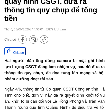
quay hình CSGT, đưa ra
thông tin quy chụp để tống
tiền
Thứ 6, 05/06/2026 | 14:55:01
7,879
lượt xem
Chia sẻ
Chia sẻ
Hai người đàn ông dùng camera bí mật ghi hình
lực lượng CSGT đang làm nhiệm vụ, sau đó đưa ra
thông tin quy chụp, đe dọa tung lên mạng xã hội
nhằm cưỡng đoạt tài sản.
Ngày 4/6, thông tin từ Cơ quan CSĐT Công an tỉnh Hà
Tĩnh cho biết, đơn vị này đã ra quyết định khởi tố vụ
án, khởi tố bị can đối với Lê Hồng Phong và Trần Văn
Thành (cùng quê tỉnh Quảng Ninh) để điều tra về tội