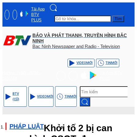
Tải App
BTV
Tìm
PLUS
BÁO VÀ PHÁT THANH, TRUYỀN HÌNH BẮC
NINH
Bac Ninh Newspaper and Radio - Television
VIDEO
MỚI
TIN
MỚI
Hotline: (+84) - 0204 -
Tải App BTV
3555568
PLUS
BTV
VIDEO
MỚI
TIN
MỚI
(CŨ)
PHÁP LUẬT
Khởi tố 2 bị can