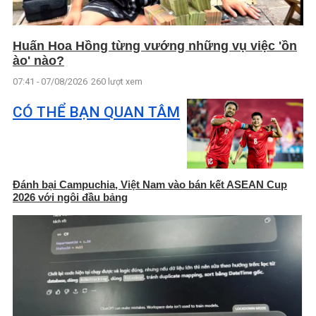
Huấn Hoa Hồng từng vướng những vụ việc 'ồn
ào' nào?
07:41 - 07/08/2026
260 lượt xem
CÓ THỂ BẠN QUAN TÂM
Đánh bại Campuchia, Việt Nam vào bán kết ASEAN Cup
2026 với ngôi đầu bảng