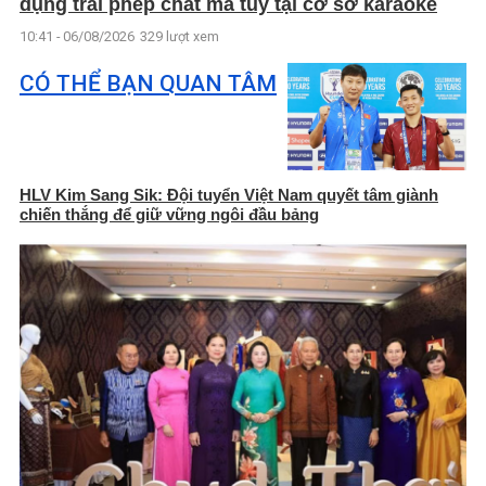
dụng trái phép chất ma túy tại cơ sở karaoke
10:41 - 06/08/2026
329 lượt xem
CÓ THỂ BẠN QUAN TÂM
HLV Kim Sang Sik: Đội tuyển Việt Nam quyết tâm giành
chiến thắng để giữ vững ngôi đầu bảng