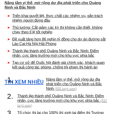
Nâng tầm vị thế, mở rộng dư địa phát triển cho Quảng
Ninh và Bắc Ninh
Triển khai quyết liệt, thực chất các nhiệm vụ, gắn trách
nhiệm người đứng đầu
Thủ tướng: Cắt giảm các kỳ thi không cần thiết, không
chạy theo tỉ lệ tốt nghiệp
Đề xuất tăng hơn 86 nghìn tỷ đồng cho dự án đường sắt
Lào Cai-Hà Nội-Hải Phòng
Thành lập thành phố Quảng Ninh và Bắc Ninh: Điểm
nhấn, cực tăng trưởng mới cho khu vực phía bắc
Tạo cơ sở để Quốc hội đánh giá chính xác, khách quan
kết quả công tác phòng, chống tội phạm thi hành án
1.
Nâng tầm vị thế, mở rộng dư địa
TIN XEM NHIỀU
phát triển cho Quảng Ninh và Bắc
Ninh
(950 lượt xem)
2.
Thành lập thành phố Quảng Ninh và Bắc Ninh: Điểm
nhấn, cực tăng trưởng mới cho khu vực phía bắc
(832
lượt xem)
3.
Tổ chức thi lại cho 100% thí sinh tại điểm thi Trường