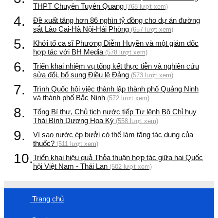
THPT Chuyên Tuyên Quang
(768 lượt xem)
4.
Đề xuất tăng hơn 86 nghìn tỷ đồng cho dự án đường
sắt Lào Cai-Hà Nội-Hải Phòng
(657 lượt xem)
5.
Khởi tố ca sĩ Phương Diễm Huyền và một giám đốc
hợp tác với BH Media
(578 lượt xem)
6.
Triển khai nhiệm vụ tổng kết thực tiễn và nghiên cứu
sửa đổi, bổ sung Điều lệ Đảng
(573 lượt xem)
7.
Trình Quốc hội việc thành lập thành phố Quảng Ninh
và thành phố Bắc Ninh
(572 lượt xem)
8.
Tổng Bí thư, Chủ tịch nước tiếp Tư lệnh Bộ Chỉ huy
Thái Bình Dương Hoa Kỳ
(558 lượt xem)
9.
Vì sao nước ép bưởi có thể làm tăng tác dụng của
thuốc?
(511 lượt xem)
10.
Triển khai hiệu quả Thỏa thuận hợp tác giữa hai Quốc
hội Việt Nam - Thái Lan
(502 lượt xem)
Trang chủ