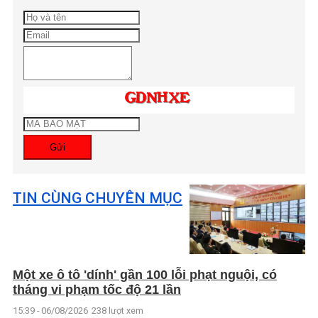
Gửi
TIN CÙNG CHUYÊN MỤC
Một xe ô tô 'dính' gần 100 lỗi phạt nguội, có
tháng vi phạm tốc độ 21 lần
15:39 - 06/08/2026
238 lượt xem