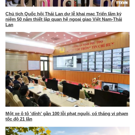
Chủ tịch Quốc hội Thái Lan dự lễ khai mạc Triển lãm kỷ
niệm 50 năm thiết lập quan hệ ngoại giao Việt Nam-Thái
Lan
Một xe ô tô 'dính' gần 100 lỗi phạt nguội, có tháng vi phạm
tốc độ 21 lần