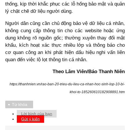
thống, kịp thời khắc phục các lỗ hổng bảo mật và quản
lý chặt chẽ dữ liệu người dùng.
Người dân cũng cần chủ động bảo vệ dữ liệu cá nhân,
không cung cấp thông tin cho các website hoặc ứng
dụng không rõ nguồn gốc; thường xuyên thay đổi mật
khẩu, kích hoạt xác thực nhiều lớp và thông báo cho
cơ quan công an khi phát hiện dấu hiệu nghi vấn liên
quan đến việc lộ lọt thông tin cá nhân.
Theo Lâm Viên/Báo Thanh Niên
https://thanhnien.vn/rao-ban-20-trieu-du-lieu-ca-nhan-hoc-sinh-lop-10-bi-
khoi-to-185260610182908891.htm
Từ khóa
Lời bình của bạn
Gửi ý kiến