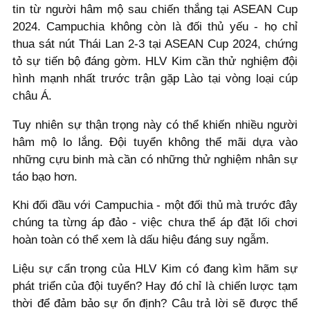
tin từ người hâm mộ sau chiến thắng tại ASEAN Cup
2024. Campuchia không còn là đối thủ yếu - họ chỉ
thua sát nút Thái Lan 2-3 tại ASEAN Cup 2024, chứng
tỏ sự tiến bộ đáng gờm. HLV Kim cần thử nghiệm đội
hình mạnh nhất trước trận gặp Lào tại vòng loại cúp
châu Á.
Tuy nhiên sự thận trọng này có thể khiến nhiều người
hâm mộ lo lắng. Đội tuyển không thể mãi dựa vào
những cựu binh mà cần có những thử nghiệm nhân sự
táo bạo hơn.
Khi đối đầu với Campuchia - một đối thủ mà trước đây
chúng ta từng áp đảo - việc chưa thể áp đặt lối chơi
hoàn toàn có thể xem là dấu hiệu đáng suy ngẫm.
Liệu sự cẩn trọng của HLV Kim có đang kìm hãm sự
phát triển của đội tuyển? Hay đó chỉ là chiến lược tạm
thời để đảm bảo sự ổn định? Câu trả lời sẽ được thể