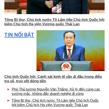
Tổng Bí thư, Chủ tịch nước Tô Lâm tiếp Chủ tịch Quốc hội
kiêm Chủ tịch Hạ viện Vương quốc Thái Lan
TIN NỔI BẬT
Chủ tịch Quốc hội: Cảnh sát kinh tế cần đi đầu trong điều
tra số, truy vết dòng tiền
Phó Thủ tướng Nguyễn Văn Thắng: Xử lý đến cùng các
vướng mắc, không đẩy doanh nghiệp đi vòng
Tổng Bí thư, Chủ tịch nước Tô Lâm tiếp Chủ tịch Quốc
hội kiêm Chủ tịch Hạ viện Vương quốc Thái Lan