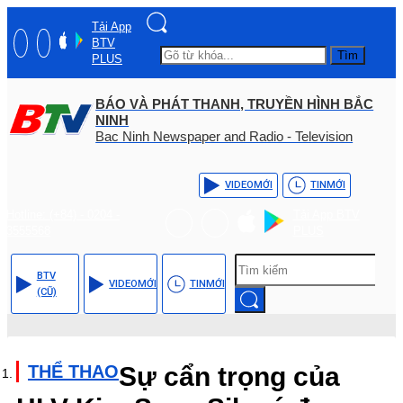
Tải App
BTV
Tìm
PLUS
BÁO VÀ PHÁT THANH, TRUYỀN HÌNH BẮC
NINH
Bac Ninh Newspaper and Radio - Television
VIDEO
MỚI
TIN
MỚI
Hotline: (+84) - 0204 -
Tải App BTV
3555568
PLUS
BTV
VIDEO
MỚI
TIN
MỚI
(CŨ)
THỂ THAO
Sự cẩn trọng của