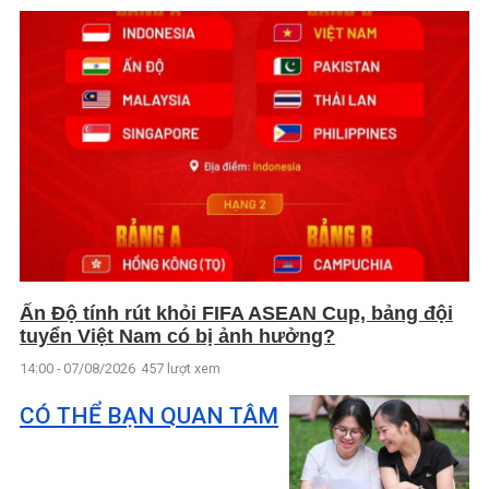
Ấn Độ tính rút khỏi FIFA ASEAN Cup, bảng đội
tuyển Việt Nam có bị ảnh hưởng?
14:00 - 07/08/2026
457 lượt xem
CÓ THỂ BẠN QUAN TÂM