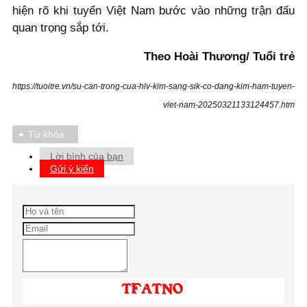
hiện rõ khi tuyển Việt Nam bước vào những trận đấu
quan trọng sắp tới.
Theo Hoài Thương/ Tuổi trẻ
https://tuoitre.vn/su-can-trong-cua-hlv-kim-sang-sik-co-dang-kim-ham-tuyen-
viet-nam-20250321133124457.htm
Từ khóa
Lời bình của bạn
Gửi ý kiến