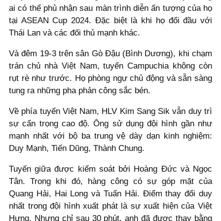
ai có thể phủ nhận sau màn trình diễn ấn tượng của họ
tại ASEAN Cup 2024. Đặc biệt là khi họ đối đầu với
Thái Lan và các đối thủ mạnh khác.
Và đêm 19-3 trên sân Gò Đậu (Bình Dương), khi chạm
trán chủ nhà Việt Nam, tuyển Campuchia không còn
rụt rè như trước. Họ phòng ngự chủ động và sẵn sàng
tung ra những pha phản công sắc bén.
Về phía tuyển Việt Nam, HLV Kim Sang Sik vẫn duy trì
sự cẩn trọng cao độ. Ông sử dụng đội hình gần như
mạnh nhất với bộ ba trung vệ dày dạn kinh nghiệm:
Duy Mạnh, Tiến Dũng, Thành Chung.
Tuyến giữa được kiểm soát bởi Hoàng Đức và Ngọc
Tân. Trong khi đó, hàng công có sự góp mặt của
Quang Hải, Hai Long và Tuấn Hải. Điểm thay đổi duy
nhất trong đội hình xuất phát là sự xuất hiện của Việt
Hưng. Nhưng chỉ sau 30 phút, anh đã được thay bằng