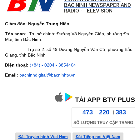
BAC NINH NEWSPAPER AND
RADIO - TELEVISION
Giám đốc: Nguyễn Trung Hiền
Tòa soạn:
Trụ sở chính: Đường Võ Nguyên Giáp, phường Đa
Mai, tỉnh Bắc Ninh.
Trụ sở 2: số 49 Đường Nguyễn Văn Cừ, phường Bắc
Giang, tỉnh Bắc Ninh
Điện thoại:
(+84) - 0204 - 3854404
Email:
bacninhdigital@bacninhtv.vn
TẢI APP BTV PLUS
473
220
383
SỐ LƯỢNG TRUY CẬP TRANG
Đài Truyền hình Việt Nam
Đài Tiếng nói Việt Nam