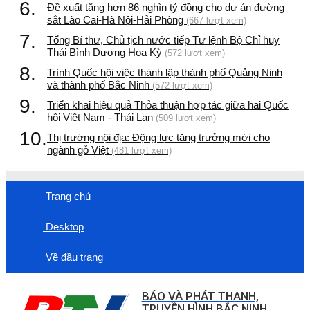
6.
Đề xuất tăng hơn 86 nghìn tỷ đồng cho dự án đường
sắt Lào Cai-Hà Nội-Hải Phòng
(667 lượt xem)
7.
Tổng Bí thư, Chủ tịch nước tiếp Tư lệnh Bộ Chỉ huy
Thái Bình Dương Hoa Kỳ
(572 lượt xem)
8.
Trình Quốc hội việc thành lập thành phố Quảng Ninh
và thành phố Bắc Ninh
(572 lượt xem)
9.
Triển khai hiệu quả Thỏa thuận hợp tác giữa hai Quốc
hội Việt Nam - Thái Lan
(509 lượt xem)
10.
Thị trường nội địa: Động lực tăng trưởng mới cho
ngành gỗ Việt
(481 lượt xem)
Trang chủ
Desktop
Về đầu trang
BÁO VÀ PHÁT THANH,
TRUYỀN HÌNH BẮC NINH