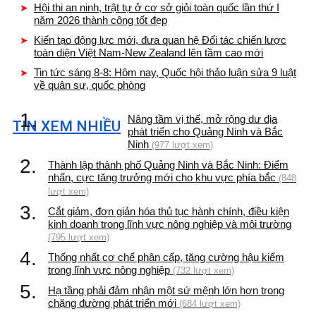
Hội thi an ninh, trật tự ở cơ sở giỏi toàn quốc lần thứ I
năm 2026 thành công tốt đẹp
Kiến tạo động lực mới, đưa quan hệ Đối tác chiến lược
toàn diện Việt Nam-New Zealand lên tầm cao mới
Tin tức sáng 8-8: Hôm nay, Quốc hội thảo luận sửa 9 luật
về quân sự, quốc phòng
1.
Nâng tầm vị thế, mở rộng dư địa
TIN XEM NHIỀU
phát triển cho Quảng Ninh và Bắc
Ninh
(977 lượt xem)
2.
Thành lập thành phố Quảng Ninh và Bắc Ninh: Điểm
nhấn, cực tăng trưởng mới cho khu vực phía bắc
(848
lượt xem)
3.
Cắt giảm, đơn giản hóa thủ tục hành chính, điều kiện
kinh doanh trong lĩnh vực nông nghiệp và môi trường
(795 lượt xem)
4.
Thống nhất cơ chế phân cấp, tăng cường hậu kiểm
trong lĩnh vực nông nghiệp
(732 lượt xem)
5.
Hạ tầng phải đảm nhận một sứ mệnh lớn hơn trong
chặng đường phát triển mới
(684 lượt xem)