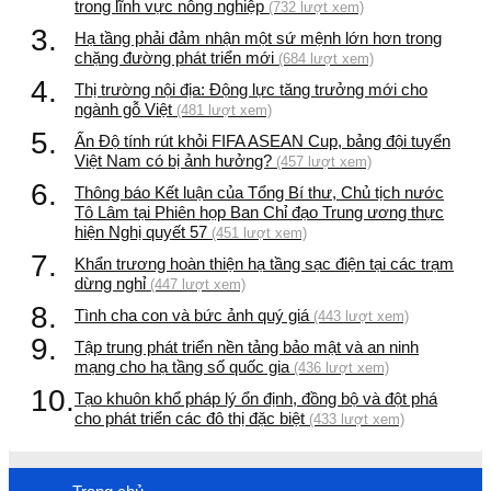
trong lĩnh vực nông nghiệp
(732 lượt xem)
3.
Hạ tầng phải đảm nhận một sứ mệnh lớn hơn trong
chặng đường phát triển mới
(684 lượt xem)
4.
Thị trường nội địa: Động lực tăng trưởng mới cho
ngành gỗ Việt
(481 lượt xem)
5.
Ấn Độ tính rút khỏi FIFA ASEAN Cup, bảng đội tuyển
Việt Nam có bị ảnh hưởng?
(457 lượt xem)
6.
Thông báo Kết luận của Tổng Bí thư, Chủ tịch nước
Tô Lâm tại Phiên họp Ban Chỉ đạo Trung ương thực
hiện Nghị quyết 57
(451 lượt xem)
7.
Khẩn trương hoàn thiện hạ tầng sạc điện tại các trạm
dừng nghỉ
(447 lượt xem)
8.
Tình cha con và bức ảnh quý giá
(443 lượt xem)
9.
Tập trung phát triển nền tảng bảo mật và an ninh
mạng cho hạ tầng số quốc gia
(436 lượt xem)
10.
Tạo khuôn khổ pháp lý ổn định, đồng bộ và đột phá
cho phát triển các đô thị đặc biệt
(433 lượt xem)