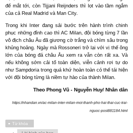
để mắt tới, còn Tijjani Reijnders thì lọt vào tầm ngắm
của cả Real Madrid và Man City.
Trong khi Inter đang sải bước trên hành trình chinh
phục những đỉnh cao thì AC Milan, đội bóng từng 7 lần
vô địch châu Âu đã giương cờ trắng và chìm sâu trong
khủng hoảng. Ngày mà Rossoneri trở lại với vị thế ông
lớn của bóng đá châu Âu xem ra vẫn còn rất xa. Và
nếu không sớm cải tổ toàn diện, viễn cảnh rơi tự do
như Sampdoria trong quá khứ hoàn toàn có thể tái hiện
với đội bóng từng là niềm tự hào của thành Milan.
Theo Phong Vũ - Nguyễn Huy/ Nhân dân
https://nhandan.vn/ac-milan-inter-milan-mot-thanh-pho-hai-thai-cuc-trai-
nguoc-post881184.html
Từ khóa
Lời bình của bạn