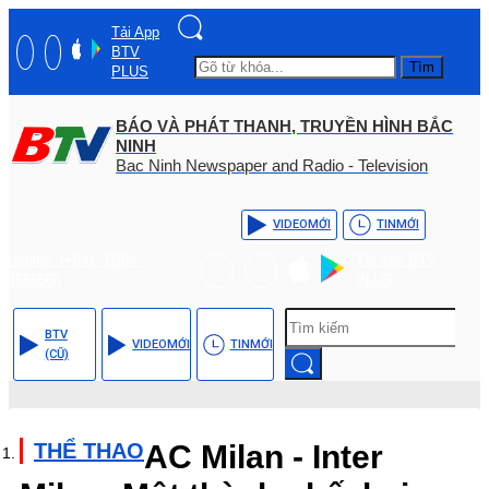
Tải App
BTV
Tìm
PLUS
BÁO VÀ PHÁT THANH, TRUYỀN HÌNH BẮC
NINH
Bac Ninh Newspaper and Radio - Television
VIDEO
MỚI
TIN
MỚI
Hotline: (+84) - 0204 -
Tải App BTV
3555568
PLUS
BTV
VIDEO
MỚI
TIN
MỚI
(CŨ)
THỂ THAO
AC Milan - Inter