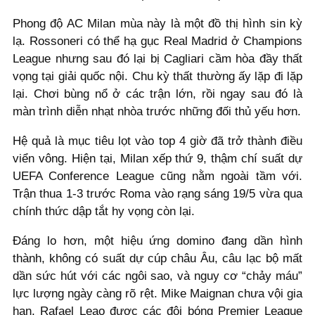
Phong độ AC Milan mùa này là một đồ thị hình sin kỳ
lạ. Rossoneri có thể hạ gục Real Madrid ở Champions
League nhưng sau đó lại bị Cagliari cầm hòa đầy thất
vọng tại giải quốc nội. Chu kỳ thất thường ấy lặp đi lặp
lại. Chơi bùng nổ ở các trận lớn, rồi ngay sau đó là
màn trình diễn nhạt nhòa trước những đối thủ yếu hơn.
Hệ quả là mục tiêu lọt vào top 4 giờ đã trở thành điều
viển vông. Hiện tại, Milan xếp thứ 9, thậm chí suất dự
UEFA Conference League cũng nằm ngoài tầm với.
Trận thua 1-3 trước Roma vào rạng sáng 19/5 vừa qua
chính thức dập tắt hy vọng còn lại.
Đáng lo hơn, một hiệu ứng domino đang dần hình
thành, không có suất dự cúp châu Âu, câu lạc bộ mất
dần sức hút với các ngôi sao, và nguy cơ “chảy máu”
lực lượng ngày càng rõ rệt. Mike Maignan chưa vội gia
hạn, Rafael Leao được các đội bóng Premier League