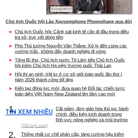
Chủ tịch Quốc hội Lào Xaysomphone Phomvihane qua đời
Chủ tịch Quốc hội: Cảnh sát kinh tế cần đi đầu trong điều
tra số, truy vết dòng tiền
Phó Thủ tướng Nguyễn Văn Thắng: Xử lý đến cùng các
vướng mắc, không đẩy doanh nghiệp đi vòng
Tổng Bí thư, Chủ tịch nước Tô Lâm tiếp Chủ tịch Quốc
hội kiêm Chủ tịch Hạ viện Vương quốc Thái Lan
Hội thi an ninh, trật tự ở cơ sở giỏi toàn quốc lần thứ I
năm 2026 thành công tốt đẹp
Kiến tạo động lực mới, đưa quan hệ Đối tác chiến lược
toàn diện Việt Nam-New Zealand lên tầm cao mới
1.
Cắt giảm, đơn giản hóa thủ tục hành
TIN XEM NHIỀU
chính, điều kiện kinh doanh trong
lĩnh vực nông nghiệp và môi trường
(795 lượt xem)
2.
Thống nhất cơ chế phân cấp, tăng cường hậu kiểm