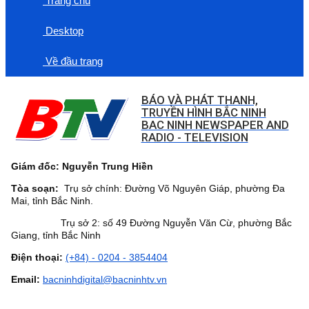
Trang chủ
Desktop
Về đầu trang
BÁO VÀ PHÁT THANH,
TRUYỀN HÌNH BẮC NINH
BAC NINH NEWSPAPER AND
RADIO - TELEVISION
Giám đốc: Nguyễn Trung Hiền
Tòa soạn:
Trụ sở chính: Đường Võ Nguyên Giáp, phường Đa
Mai, tỉnh Bắc Ninh.
Trụ sở 2: số 49 Đường Nguyễn Văn Cừ, phường Bắc
Giang, tỉnh Bắc Ninh
Điện thoại:
(+84) - 0204 - 3854404
Email:
bacninhdigital@bacninhtv.vn