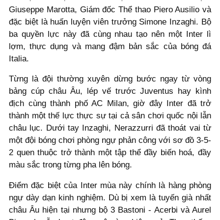
Giuseppe Marotta, Giám đốc Thể thao Piero Ausilio và
đặc biệt là huấn luyện viên trưởng Simone Inzaghi. Bộ
ba quyền lực này đã cùng nhau tạo nên một Inter lì
lợm, thực dụng và mang đậm bản sắc của bóng đá
Italia.
Từng là đội thường xuyên dừng bước ngay từ vòng
bảng cúp châu Âu, lép vế trước Juventus hay kình
địch cùng thành phố AC Milan, giờ đây Inter đã trở
thành một thế lực thực sự tại cả sân chơi quốc nội lẫn
châu lục. Dưới tay Inzaghi, Nerazzurri đã thoát vai từ
một đội bóng chơi phòng ngự phản công với sơ đồ 3-5-
2 quen thuộc trở thành một tập thể đầy biến hoá, đầy
màu sắc trong từng pha lên bóng.
Điểm đặc biệt của Inter mùa này chính là hàng phòng
ngự dày dạn kinh nghiệm. Dù bị xem là tuyến già nhất
châu Âu hiện tại nhưng bộ 3 Bastoni - Acerbi và Aurel