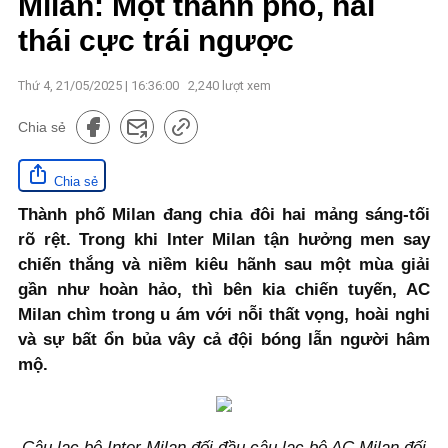
Milan: Một thành phố, hai
thái cực trái ngược
Thứ 4, 21/05/2025 | 16:36:00
2,240
lượt xem
Chia sẻ
Chia sẻ
Thành phố Milan đang chia đôi hai mảng sáng-tối
rõ rệt. Trong khi Inter Milan tận hưởng men say
chiến thắng và niềm kiêu hãnh sau một mùa giải
gần như hoàn hảo, thì bên kia chiến tuyến, AC
Milan chìm trong u ám với nỗi thất vọng, hoài nghi
và sự bất ổn bủa vây cả đội bóng lẫn người hâm
mộ.
Câu lạc bộ Inter Milan đối đầu câu lạc bộ AC Milan đối