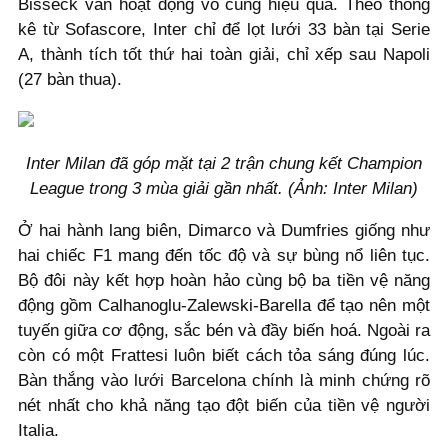
Bisseck vẫn hoạt động vô cùng hiệu quả. Theo thống
kê từ Sofascore, Inter chỉ để lọt lưới 33 bàn tại Serie
A, thành tích tốt thứ hai toàn giải, chỉ xếp sau Napoli
(27 bàn thua).
Inter Milan đã góp mặt tại 2 trận chung kết Champion
League trong 3 mùa giải gần nhất. (Ảnh: Inter Milan)
Ở hai hành lang biên, Dimarco và Dumfries giống như
hai chiếc F1 mang đến tốc độ và sự bùng nổ liên tục.
Bộ đôi này kết hợp hoàn hảo cùng bộ ba tiền vệ năng
động gồm Calhanoglu-Zalewski-Barella để tạo nên một
tuyến giữa cơ động, sắc bén và đầy biến hoá. Ngoài ra
còn có một Frattesi luôn biết cách tỏa sáng đúng lúc.
Bàn thắng vào lưới Barcelona chính là minh chứng rõ
nét nhất cho khả năng tạo đột biến của tiền vệ người
Italia.