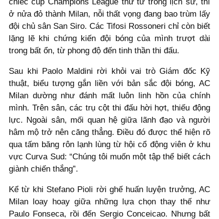
chiếc cúp Champions League thứ tư trong lịch sử, thì
ở nửa đỏ thành Milan, nỗi thất vọng đang bao trùm lấy
đội chủ sân San Siro. Các Tifosi Rossoneri chỉ còn biết
lặng lẽ khi chứng kiến đội bóng của mình trượt dài
trong bất ổn, từ phong độ đến tinh thần thi đấu.
Sau khi Paolo Maldini rời khỏi vai trò Giám đốc Kỹ
thuật, biểu tượng gắn liền với bản sắc đội bóng, AC
Milan dường như đánh mất luôn linh hồn của chính
mình. Trên sân, các trụ cột thi đấu hời hợt, thiếu động
lực. Ngoài sân, mối quan hệ giữa lãnh đạo và người
hâm mộ trở nên căng thẳng. Điều đó được thể hiện rõ
qua tấm băng rôn lạnh lùng từ hội cổ động viên ở khu
vực Curva Sud: “Chúng tôi muốn một tập thể biết cách
giành chiến thắng”.
Kể từ khi Stefano Pioli rời ghế huấn luyện trưởng, AC
Milan loay hoay giữa những lựa chọn thay thế như
Paulo Fonseca, rồi đến Sergio Conceicao. Nhưng bất