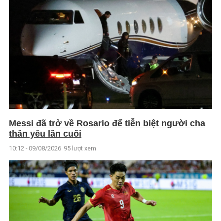
Messi đã trở về Rosario để tiễn biệt người cha
thân yêu lần cuối
10:12 - 09/08/2026
95 lượt xem