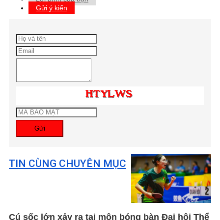
Gửi ý kiến
Gửi
TIN CÙNG CHUYÊN MỤC
Cú sốc lớn xảy ra tại môn bóng bàn Đại hội Thể