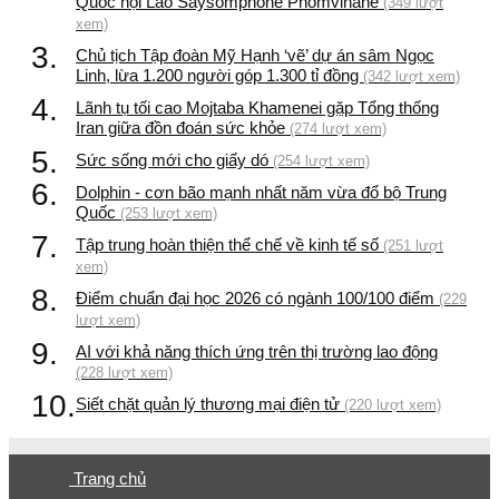
Quốc hội Lào Saysomphone Phomvihane
(349 lượt
xem)
3.
Chủ tịch Tập đoàn Mỹ Hạnh ‘vẽ’ dự án sâm Ngọc
Linh, lừa 1.200 người góp 1.300 tỉ đồng
(342 lượt xem)
4.
Lãnh tụ tối cao Mojtaba Khamenei gặp Tổng thống
Iran giữa đồn đoán sức khỏe
(274 lượt xem)
5.
Sức sống mới cho giấy dó
(254 lượt xem)
6.
Dolphin - cơn bão mạnh nhất năm vừa đổ bộ Trung
Quốc
(253 lượt xem)
7.
Tập trung hoàn thiện thể chế về kinh tế số
(251 lượt
xem)
8.
Điểm chuẩn đại học 2026 có ngành 100/100 điểm
(229
lượt xem)
9.
AI với khả năng thích ứng trên thị trường lao động
(228 lượt xem)
10.
Siết chặt quản lý thương mại điện tử
(220 lượt xem)
Trang chủ