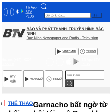
Tải App
BTV
Tìm
PLUS
BÁO VÀ PHÁT THANH, TRUYỀN HÌNH BẮC
NINH
Bac Ninh Newspaper and Radio - Television
VIDEO
MỚI
TIN
MỚI
Hotline: (+84) - 0204 -
Tải App BTV
3555568
PLUS
BTV
VIDEO
MỚI
TIN
MỚI
(CŨ)
THỂ THAO
Garnacho bất ngờ từ