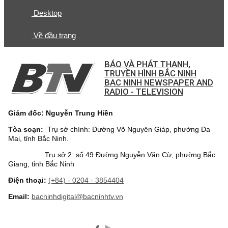
Desktop
Về đầu trang
BÁO VÀ PHÁT THANH,
TRUYỀN HÌNH BẮC NINH
BAC NINH NEWSPAPER AND
RADIO - TELEVISION
Giám đốc: Nguyễn Trung Hiền
Tòa soạn:
Trụ sở chính: Đường Võ Nguyên Giáp, phường Đa
Mai, tỉnh Bắc Ninh.
Trụ sở 2: số 49 Đường Nguyễn Văn Cừ, phường Bắc
Giang, tỉnh Bắc Ninh
Điện thoại:
(+84) - 0204 - 3854404
Email:
bacninhdigital@bacninhtv.vn