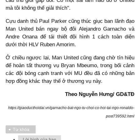
cầu thủ giỏi gấp đôi. Có một sai lầm nào đó ở United
mà tôi không thể giải thích".
Cựu danh thủ Paul Parker cũng thúc giục ban lãnh đạo
Man United bán ngay bộ đôi Alejandro Garnacho và
Andre Onana để tái thiết đội hình 1 cách toàn diện
dưới thời HLV Ruben Amorim.
Ở chiều ngược lại, Man United cũng đang chờ tín hiệu
để hoàn tất thương vụ Bryan Mbeumo, trong bối cảnh
các đội bóng cạnh tranh với MU đều đã có những bản
hợp đồng khác thay thế ở thương vụ này.
Theo Nguyễn Hưng/ GD&TĐ
https://giaoducthoidai.vn/garnacho-bat-ngo-tu-choi-co-hoi-tai-ngo-ronaldo-
post739592.html
Từ khóa
Lời bình của bạn