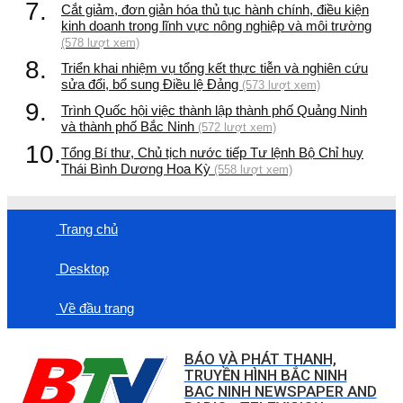
7.
Cắt giảm, đơn giản hóa thủ tục hành chính, điều kiện
kinh doanh trong lĩnh vực nông nghiệp và môi trường
(578 lượt xem)
8.
Triển khai nhiệm vụ tổng kết thực tiễn và nghiên cứu
sửa đổi, bổ sung Điều lệ Đảng
(573 lượt xem)
9.
Trình Quốc hội việc thành lập thành phố Quảng Ninh
và thành phố Bắc Ninh
(572 lượt xem)
10.
Tổng Bí thư, Chủ tịch nước tiếp Tư lệnh Bộ Chỉ huy
Thái Bình Dương Hoa Kỳ
(558 lượt xem)
Trang chủ
Desktop
Về đầu trang
BÁO VÀ PHÁT THANH,
TRUYỀN HÌNH BẮC NINH
BAC NINH NEWSPAPER AND