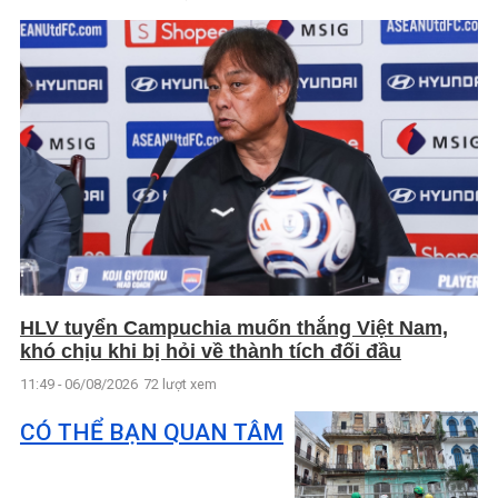
HLV tuyển Campuchia muốn thắng Việt Nam,
khó chịu khi bị hỏi về thành tích đối đầu
11:49 - 06/08/2026
72 lượt xem
CÓ THỂ BẠN QUAN TÂM