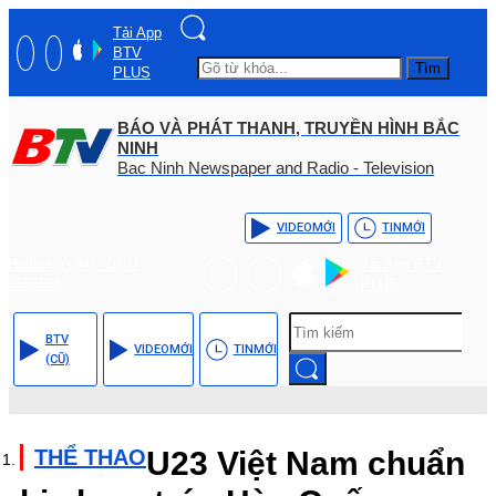
Tải App
BTV
Tìm
PLUS
BÁO VÀ PHÁT THANH, TRUYỀN HÌNH BẮC
NINH
Bac Ninh Newspaper and Radio - Television
VIDEO
MỚI
TIN
MỚI
Hotline: (+84) - 0204 -
Tải App BTV
3555568
PLUS
BTV
VIDEO
MỚI
TIN
MỚI
(CŨ)
THỂ THAO
U23 Việt Nam chuẩn