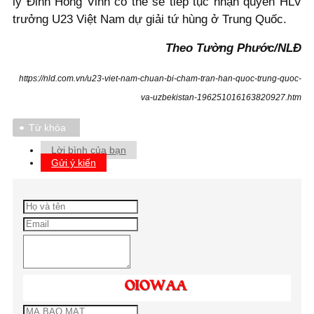
lý Đinh Hồng Vinh có thể sẽ tiếp tục nhận quyền HLV
trưởng U23 Việt Nam dự giải tứ hùng ở Trung Quốc.
Theo Tường Phước/NLĐ
https://nld.com.vn/u23-viet-nam-chuan-bi-cham-tran-han-quoc-trung-quoc-
va-uzbekistan-196251016163820927.htm
Từ khóa
Lời bình của bạn
Gửi ý kiến