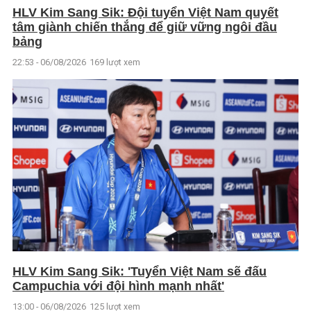
HLV Kim Sang Sik: Đội tuyển Việt Nam quyết
tâm giành chiến thắng để giữ vững ngôi đầu
bảng
22:53 - 06/08/2026
169 lượt xem
HLV Kim Sang Sik: 'Tuyển Việt Nam sẽ đấu
Campuchia với đội hình mạnh nhất'
13:00 - 06/08/2026
125 lượt xem