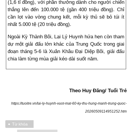
(1,6 tỉ đồng), với phần thưởng dành cho người chiến
thắng lên đến 100.000 tệ (gần 400 triệu đồng). Chỉ
cần lọt vào vòng chung kết, mỗi kỳ thủ sẽ bỏ túi ít
nhất 5.000 tệ (20 triệu đồng).
Ngoài Kỳ Thành Bôi, Lại Lý Huynh hứa hẹn còn tham
dự một giải đấu lớn khác của Trung Quốc trong giai
đoạn tháng 5-6 là Xuân Khâu Đại Diệp Bôi, giải đấu
chia làm từng mùa giải kéo dài suốt năm.
Theo Huy Đăng/ Tuổi Trẻ
https://tuoitre.vn/lai-ly-huynh-vuot-mat-60-ky-thu-hung-manh-trung-quoc-
20260509114951252.htm
Từ khóa