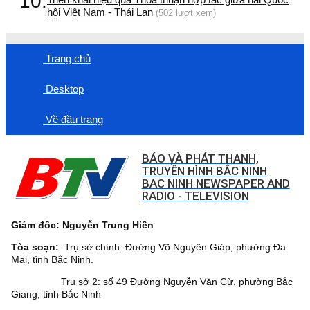
10.
hội Việt Nam - Thái Lan
(502 lượt xem)
Trang chủ
Desktop
Về đầu trang
BÁO VÀ PHÁT THANH,
TRUYỀN HÌNH BẮC NINH
BAC NINH NEWSPAPER AND
RADIO - TELEVISION
Giám đốc: Nguyễn Trung Hiền
Tòa soạn:
Trụ sở chính: Đường Võ Nguyên Giáp, phường Đa
Mai, tỉnh Bắc Ninh.
Trụ sở 2: số 49 Đường Nguyễn Văn Cừ, phường Bắc
Giang, tỉnh Bắc Ninh