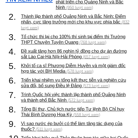
phát triển cho Quảng Ninh và Bắc
Ninh
(950 lượt xem)
2.
Thành lập thành phố Quảng Ninh và Bắc Ninh: Điểm
nhấn, cực tăng trưởng mới cho khu vực phía bắc
(832
lượt xem)
3.
Tổ chức thi lại cho 100% thí sinh tại điểm thi Trường
THPT Chuyên Tuyên Quang
(768 lượt xem)
4.
Đề xuất tăng hơn 86 nghìn tỷ đồng cho dự án đường
sắt Lào Cai-Hà Nội-Hải Phòng
(657 lượt xem)
5.
Khởi tố ca sĩ Phương Diễm Huyền và một giám đốc
hợp tác với BH Media
(578 lượt xem)
6.
Triển khai nhiệm vụ tổng kết thực tiễn và nghiên cứu
sửa đổi, bổ sung Điều lệ Đảng
(573 lượt xem)
7.
Trình Quốc hội việc thành lập thành phố Quảng Ninh
và thành phố Bắc Ninh
(572 lượt xem)
8.
Tổng Bí thư, Chủ tịch nước tiếp Tư lệnh Bộ Chỉ huy
Thái Bình Dương Hoa Kỳ
(558 lượt xem)
9.
Vì sao nước ép bưởi có thể làm tăng tác dụng của
thuốc?
(511 lượt xem)
Triển khai hiệu quả Thỏa thuận hợp tác giữa hai Quốc