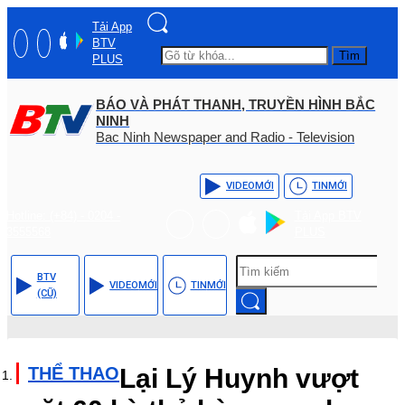
Tải App
BTV
Tìm
PLUS
BÁO VÀ PHÁT THANH, TRUYỀN HÌNH BẮC
NINH
Bac Ninh Newspaper and Radio - Television
VIDEO
MỚI
TIN
MỚI
Hotline: (+84) - 0204 -
Tải App BTV
3555568
PLUS
BTV
VIDEO
MỚI
TIN
MỚI
(CŨ)
THỂ THAO
Lại Lý Huynh vượt