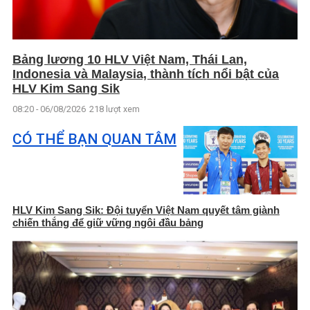
Bảng lương 10 HLV Việt Nam, Thái Lan,
Indonesia và Malaysia, thành tích nổi bật của
HLV Kim Sang Sik
08:20 - 06/08/2026
218 lượt xem
CÓ THỂ BẠN QUAN TÂM
HLV Kim Sang Sik: Đội tuyển Việt Nam quyết tâm giành
chiến thắng để giữ vững ngôi đầu bảng