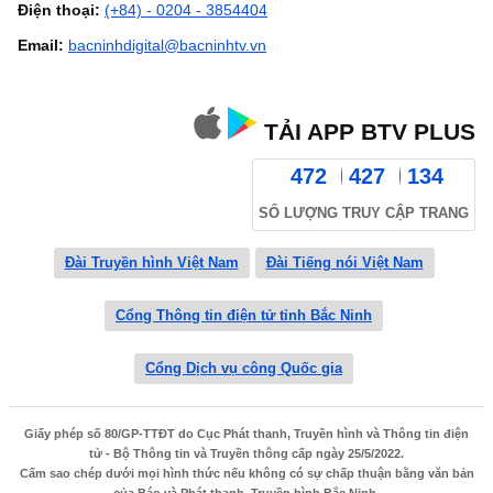
Điện thoại:
(+84) - 0204 - 3854404
Email:
bacninhdigital@bacninhtv.vn
TẢI APP BTV PLUS
472
427
134
SỐ LƯỢNG TRUY CẬP TRANG
Đài Truyền hình Việt Nam
Đài Tiếng nói Việt Nam
Cổng Thông tin điện tử tỉnh Bắc Ninh
Cổng Dịch vụ công Quốc gia
Giấy phép số 80/GP-TTĐT do Cục Phát thanh, Truyền hình và Thông tin điện
tử - Bộ Thông tin và Truyền thông cấp ngày 25/5/2022.
Cấm sao chép dưới mọi hình thức nếu không có sự chấp thuận bằng văn bản