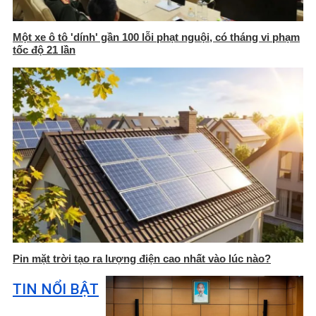
Một xe ô tô 'dính' gần 100 lỗi phạt nguội, có tháng vi phạm
tốc độ 21 lần
Pin mặt trời tạo ra lượng điện cao nhất vào lúc nào?
TIN NỔI BẬT