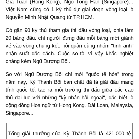
Gia Tuấn (Hong Kong), Ngô Tông Hàn (Singapore)...
Việt Nam cũng có 1 kỳ thủ dự giai đoạn vòng loại là
Nguyễn Minh Nhật Quang từ TP.HCM.
Có gần 90 kỳ thủ tham gia thi đấu vòng loại, chia làm
20 bảng đấu, chỉ người đứng đầu mỗi bảng mới giành
vé vào vòng chung kết, hội quân cùng nhóm "tinh anh"
nhận suất đặc cách. Cuộc so tài vì vậy khắc nghiệt
chẳng kém Ngũ Dương Bôi.
So với Ngũ Dương Bôi chỉ mới "quốc tế hóa" trong
năm nay, Kỳ Thành Bôi bản chất đã là giải đấu mang
tính quốc tế, tạo ra môi trường thi đấu giữa các cao
thủ đại lục với những "kỳ nhân hải ngoại", đặc biệt là
cộng đồng Hoa ngữ từ Hong Kong, Đài Loan, Malaysia,
Singapore...
Tổng giải thưởng của Kỳ Thành Bôi là 421.000 tệ