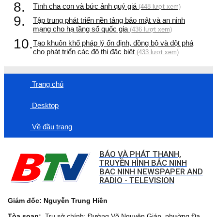
8.
Tình cha con và bức ảnh quý giá
(448 lượt xem)
9.
Tập trung phát triển nền tảng bảo mật và an ninh
mạng cho hạ tầng số quốc gia
(436 lượt xem)
10.
Tạo khuôn khổ pháp lý ổn định, đồng bộ và đột phá
cho phát triển các đô thị đặc biệt
(433 lượt xem)
Trang chủ
Desktop
Về đầu trang
BÁO VÀ PHÁT THANH,
TRUYỀN HÌNH BẮC NINH
BAC NINH NEWSPAPER AND
RADIO - TELEVISION
Giám đốc: Nguyễn Trung Hiền
Tòa soạn:
Trụ sở chính: Đường Võ Nguyên Giáp, phường Đa