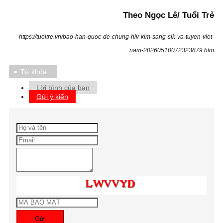
Theo Ngọc Lê/ Tuổi Trẻ
https://tuoitre.vn/bao-han-quoc-de-chung-hlv-kim-sang-sik-va-tuyen-viet-
nam-20260510072323879.htm
Từ khóa
Lời bình của bạn
Gửi ý kiến
Gửi