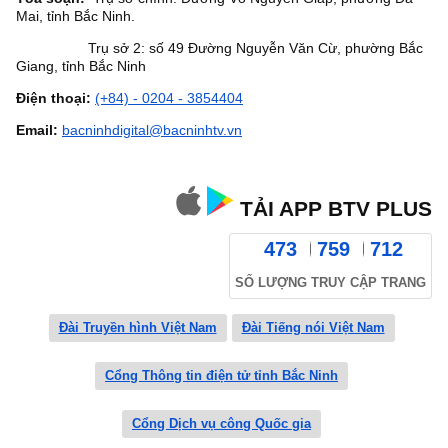
Mai, tỉnh Bắc Ninh.
Trụ sở 2: số 49 Đường Nguyễn Văn Cừ, phường Bắc
Giang, tỉnh Bắc Ninh
Điện thoại:
(+84) - 0204 - 3854404
Email:
bacninhdigital@bacninhtv.vn
TẢI APP BTV PLUS
473
759
712
SỐ LƯỢNG TRUY CẬP TRANG
Đài Truyền hình Việt Nam
Đài Tiếng nói Việt Nam
Cổng Thông tin điện tử tỉnh Bắc Ninh
Cổng Dịch vụ công Quốc gia