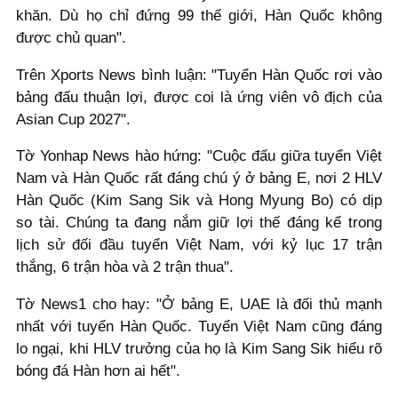
khăn. Dù họ chỉ đứng 99 thế giới, Hàn Quốc không
được chủ quan".
Trên Xports News bình luận: "Tuyển Hàn Quốc rơi vào
bảng đấu thuận lợi, được coi là ứng viên vô địch của
Asian Cup 2027".
Tờ Yonhap News hào hứng: "Cuộc đấu giữa tuyển Việt
Nam và Hàn Quốc rất đáng chú ý ở bảng E, nơi 2 HLV
Hàn Quốc (Kim Sang Sik và Hong Myung Bo) có dịp
so tài. Chúng ta đang nắm giữ lợi thế đáng kể trong
lịch sử đối đầu tuyển Việt Nam, với kỷ lục 17 trận
thắng, 6 trận hòa và 2 trận thua".
Tờ News1 cho hay: "Ở bảng E, UAE là đối thủ mạnh
nhất với tuyển Hàn Quốc. Tuyển Việt Nam cũng đáng
lo ngại, khi HLV trưởng của họ là Kim Sang Sik hiểu rõ
bóng đá Hàn hơn ai hết".