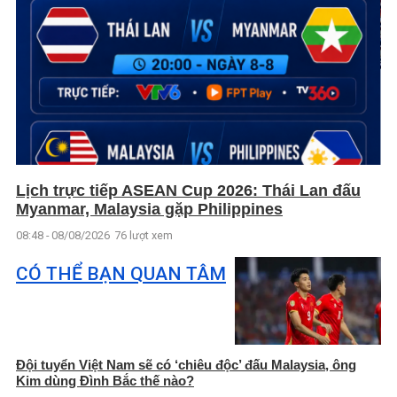
Lịch trực tiếp ASEAN Cup 2026: Thái Lan đấu
Myanmar, Malaysia gặp Philippines
08:48 - 08/08/2026
76 lượt xem
CÓ THỂ BẠN QUAN TÂM
Đội tuyển Việt Nam sẽ có ‘chiêu độc’ đấu Malaysia, ông
Kim dùng Đình Bắc thế nào?