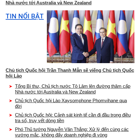
Nhà nước tới Australia và New Zealand
TIN NỔI BẬT
Chủ tịch Quốc hội Trần Thanh Mẫn sẽ viếng Chủ tịch Quốc
hội Lào
Tổng Bí thư, Chủ tịch nước Tô Lâm lên đường thăm cấp
Nhà nước tới Australia và New Zealand
Chủ tịch Quốc hội Lào Xaysomphone Phomvihane qua
đời
Chủ tịch Quốc hội: Cảnh sát kinh tế cần đi đầu trong điều
tra số, truy vết dòng tiền
Phó Thủ tướng Nguyễn Văn Thắng: Xử lý đến cùng các
vướng mắc, không đẩy doanh nghiệp đi vòng