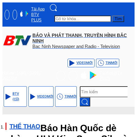
Tải App
BTV
Tìm
PLUS
BÁO VÀ PHÁT THANH, TRUYỀN HÌNH BẮC
NINH
Bac Ninh Newspaper and Radio - Television
VIDEO
MỚI
TIN
MỚI
Hotline: (+84) - 0204 -
Tải App BTV
3555568
PLUS
BTV
VIDEO
MỚI
TIN
MỚI
(CŨ)
THỂ THAO
Báo Hàn Quốc dè