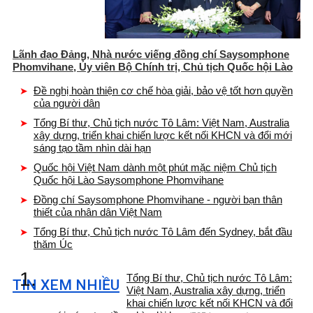
Lãnh đạo Đảng, Nhà nước viếng đồng chí Saysomphone
Phomvihane, Ủy viên Bộ Chính trị, Chủ tịch Quốc hội Lào
Đề nghị hoàn thiện cơ chế hòa giải, bảo vệ tốt hơn quyền
của người dân
Tổng Bí thư, Chủ tịch nước Tô Lâm: Việt Nam, Australia
xây dựng, triển khai chiến lược kết nối KHCN và đổi mới
sáng tạo tầm nhìn dài hạn
Quốc hội Việt Nam dành một phút mặc niệm Chủ tịch
Quốc hội Lào Saysomphone Phomvihane
Đồng chí Saysomphone Phomvihane - người bạn thân
thiết của nhân dân Việt Nam
Tổng Bí thư, Chủ tịch nước Tô Lâm đến Sydney, bắt đầu
thăm Úc
1.
Tổng Bí thư, Chủ tịch nước Tô Lâm:
TIN XEM NHIỀU
Việt Nam, Australia xây dựng, triển
khai chiến lược kết nối KHCN và đổi