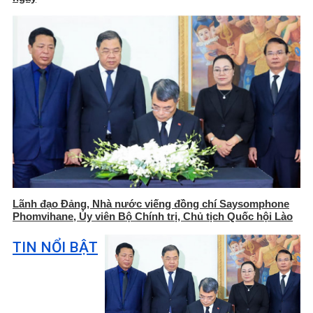
Lãnh đạo Đảng, Nhà nước viếng đồng chí Saysomphone
Phomvihane, Ủy viên Bộ Chính trị, Chủ tịch Quốc hội Lào
TIN NỔI BẬT