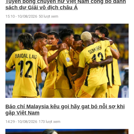
Tuyển bóng chuyền nữ Việt Nam công bố danh
sách dự Giải vô địch châu Á
15:10 - 10/08/2026
50 lượt xem
Báo chí Malaysia kêu gọi hãy gạt bỏ nỗi sợ khi
gặp Việt Nam
14:29 - 10/08/2026
173 lượt xem