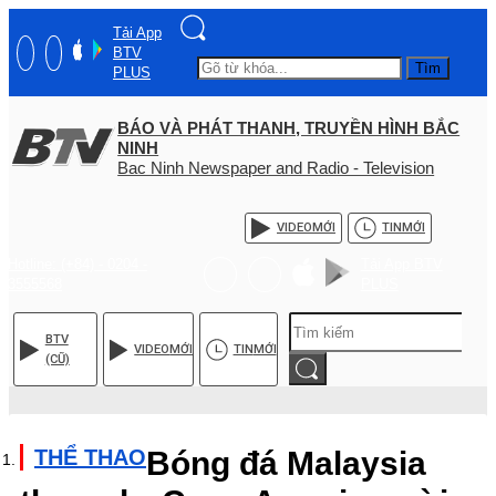
Tải App
BTV
Tìm
PLUS
BÁO VÀ PHÁT THANH, TRUYỀN HÌNH BẮC
NINH
Bac Ninh Newspaper and Radio - Television
VIDEO
MỚI
TIN
MỚI
Hotline: (+84) - 0204 -
Tải App BTV
3555568
PLUS
BTV
VIDEO
MỚI
TIN
MỚI
(CŨ)
THỂ THAO
Bóng đá Malaysia