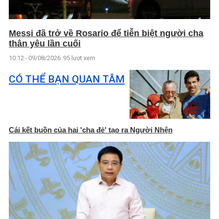
Messi đã trở về Rosario để tiễn biệt người cha
thân yêu lần cuối
10:12 - 09/08/2026
95 lượt xem
CÓ THỂ BẠN QUAN TÂM
Cái kết buồn của hai 'cha đẻ' tạo ra Người Nhện