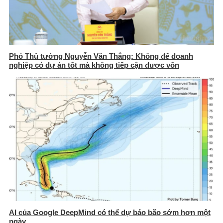
Phó Thủ tướng Nguyễn Văn Thắng: Không để doanh
nghiệp có dự án tốt mà không tiếp cận được vốn
AI của Google DeepMind có thể dự báo bão sớm hơn một
ngày