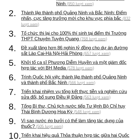
Ninh
(950 lượt xem)
2.
Thành lập thành phố Quảng Ninh và Bắc Ninh: Điểm
nhấn, cực tăng trưởng mới cho khu vực phía bắc
(832
lượt xem)
3.
Tổ chức thi lại cho 100% thí sinh tại điểm thi Trường
THPT Chuyên Tuyên Quang
(768 lượt xem)
4.
Đề xuất tăng hơn 86 nghìn tỷ đồng cho dự án đường
sắt Lào Cai-Hà Nội-Hải Phòng
(657 lượt xem)
5.
Khởi tố ca sĩ Phương Diễm Huyền và một giám đốc
hợp tác với BH Media
(578 lượt xem)
6.
Trình Quốc hội việc thành lập thành phố Quảng Ninh
và thành phố Bắc Ninh
(566 lượt xem)
7.
Triển khai nhiệm vụ tổng kết thực tiễn và nghiên cứu
sửa đổi, bổ sung Điều lệ Đảng
(563 lượt xem)
8.
Tổng Bí thư, Chủ tịch nước tiếp Tư lệnh Bộ Chỉ huy
Thái Bình Dương Hoa Kỳ
(548 lượt xem)
9.
Vì sao nước ép bưởi có thể làm tăng tác dụng của
thuốc?
(505 lượt xem)
10.
Triển khai hiệu quả Thỏa thuận hợp tác giữa hai Quốc