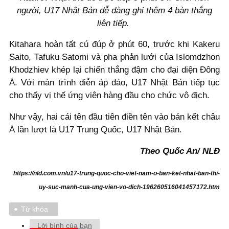
người, U17 Nhật Bản dễ dàng ghi thêm 4 bàn thắng
liên tiếp.
Kitahara hoàn tất cú đúp ở phút 60, trước khi Kakeru
Saito, Tafuku Satomi và pha phản lưới của Islomdzhon
Khodzhiev khép lại chiến thắng đậm cho đại diện Đông
Á. Với màn trình diễn áp đảo, U17 Nhật Bản tiếp tục
cho thấy vị thế ứng viên hàng đầu cho chức vô địch.
Như vậy, hai cái tên đầu tiên điền tên vào bán kết châu
Á lần lượt là U17 Trung Quốc, U17 Nhật Bản.
Theo Quốc An/ NLĐ
https://nld.com.vn/u17-trung-quoc-cho-viet-nam-o-ban-ket-nhat-ban-thi-
uy-suc-manh-cua-ung-vien-vo-dich-196260516041457172.htm
Từ khóa
Lời bình của bạn