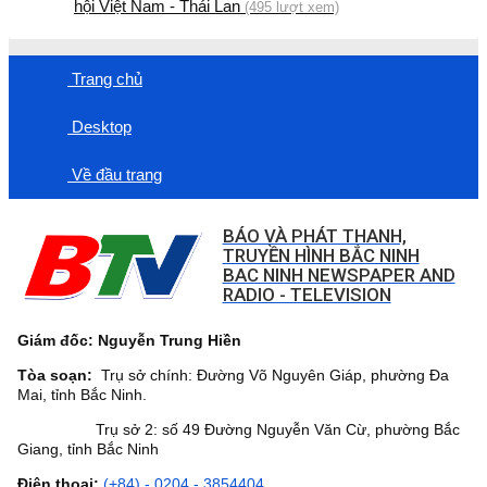
hội Việt Nam - Thái Lan
(495 lượt xem)
Trang chủ
Desktop
Về đầu trang
BÁO VÀ PHÁT THANH,
TRUYỀN HÌNH BẮC NINH
BAC NINH NEWSPAPER AND
RADIO - TELEVISION
Giám đốc: Nguyễn Trung Hiền
Tòa soạn:
Trụ sở chính: Đường Võ Nguyên Giáp, phường Đa
Mai, tỉnh Bắc Ninh.
Trụ sở 2: số 49 Đường Nguyễn Văn Cừ, phường Bắc
Giang, tỉnh Bắc Ninh
Điện thoại:
(+84) - 0204 - 3854404