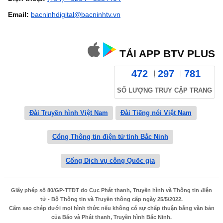
Email:
bacninhdigital@bacninhtv.vn
TẢI APP BTV PLUS
472
297
781
SỐ LƯỢNG TRUY CẬP TRANG
Đài Truyền hình Việt Nam
Đài Tiếng nói Việt Nam
Cổng Thông tin điện tử tỉnh Bắc Ninh
Cổng Dịch vụ công Quốc gia
Giấy phép số 80/GP-TTĐT do Cục Phát thanh, Truyền hình và Thông tin điện
tử - Bộ Thông tin và Truyền thông cấp ngày 25/5/2022.
Cấm sao chép dưới mọi hình thức nếu không có sự chấp thuận bằng văn bản
của Báo và Phát thanh, Truyền hình Bắc Ninh.