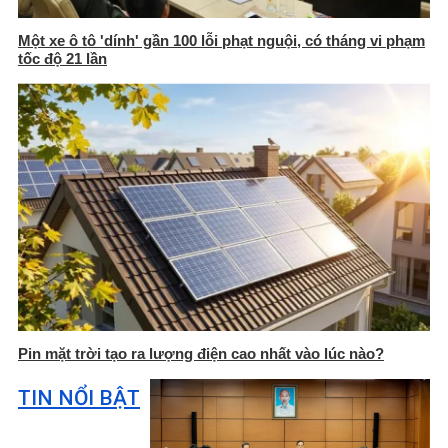
Một xe ô tô 'dính' gần 100 lỗi phạt nguội, có tháng vi phạm
tốc độ 21 lần
Pin mặt trời tạo ra lượng điện cao nhất vào lúc nào?
TIN NỔI BẬT