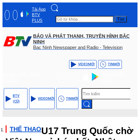
Tải App
BTV
Tìm
PLUS
BÁO VÀ PHÁT THANH, TRUYỀN HÌNH BẮC
NINH
Bac Ninh Newspaper and Radio - Television
VIDEO
MỚI
TIN
MỚI
Hotline: (+84) - 0204 -
Tải App BTV
3555568
PLUS
BTV
VIDEO
MỚI
TIN
MỚI
(CŨ)
THỂ THAO
U17 Trung Quốc chờ