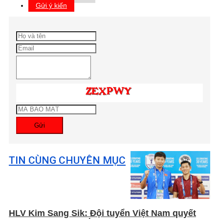
Gửi ý kiến
Gửi
TIN CÙNG CHUYÊN MỤC
HLV Kim Sang Sik: Đội tuyển Việt Nam quyết