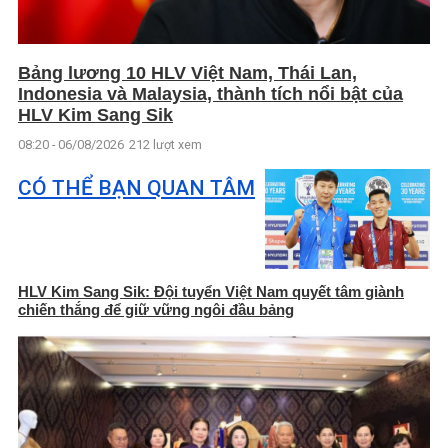
Bảng lương 10 HLV Việt Nam, Thái Lan,
Indonesia và Malaysia, thành tích nổi bật của
HLV Kim Sang Sik
08:20 - 06/08/2026
212 lượt xem
CÓ THỂ BẠN QUAN TÂM
HLV Kim Sang Sik: Đội tuyển Việt Nam quyết tâm giành
chiến thắng để giữ vững ngôi đầu bảng