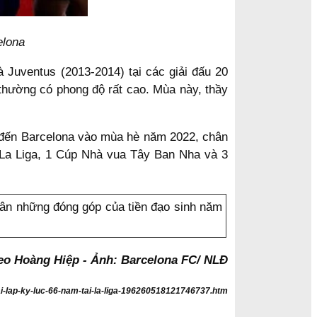
elona
và Juventus (2013-2014) tại các giải đấu 20
 thường có phong độ rất cao. Mùa này, thầy
n đến Barcelona vào mùa hè năm 2022, chân
h La Liga, 1 Cúp Nhà vua Tây Ban Nha và 3
 ân những đóng góp của tiền đạo sinh năm
eo Hoàng Hiệp - Ảnh: Barcelona FC/ NLĐ
tai-lap-ky-luc-66-nam-tai-la-liga-196260518121746737.htm