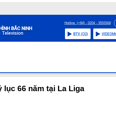
Hotline: (+84) - 0204 - 3555568
HÌNH BẮC NINH
 Television
BTV (CŨ)
VIDEO
M
ỷ lục 66 năm tại La Liga