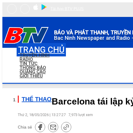
Tải App BTV PLUS
BÁO VÀ PHÁT THANH, TRUYỀN 
Bac Ninh Newspaper and Radio -
TRANG CHỦ
TRUYỀN HÌNH
RADIO
TIN TỨC
THÔNG BÁO
QUẢNG CÁO
GIỚI THIỆU
THỂ THAO
Barcelona tái lập k
Thứ 2, 18/05/2026 | 13:27:27
7,973
lượt xem
Chia sẻ