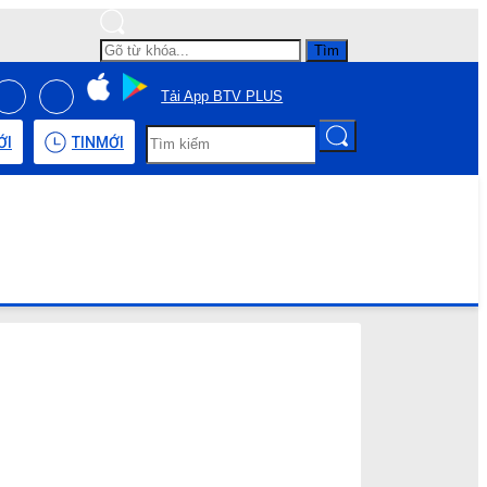
Tìm
Tải App BTV PLUS
ỚI
TIN
MỚI