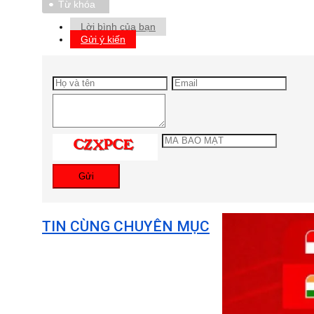
Từ khóa
Lời bình của bạn
Gửi ý kiến
Gửi
TIN CÙNG CHUYÊN MỤC