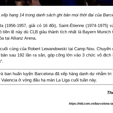
xếp hạng 14 trong danh sách ghi bàn mọi thời đại của Barc
lla (1956-1957, giải có 16 đội), Saint-Étienne (1974-1975) 
ó tiền lệ này dù CLB giàu thành tích nhất là Bayern Munich
a tại Allianz Arena.
đấu cuối cùng của Robert Lewandowski tại Camp Nou. Chuyể
9 bàn sau 192 lần ra sân, góp công lớn vào 3 chức vô địc
".
và ban huấn luyện Barcelona đã xếp hàng danh dự nhằm tri
 Valencia ở vòng đấu hạ màn La Liga cuối tuần này.
Th
https://nld.com.vn/barcelona-