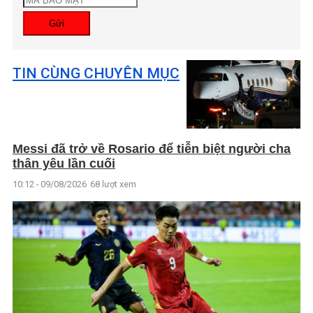
Gửi
TIN CÙNG CHUYÊN MỤC
Messi đã trở về Rosario để tiễn biệt người cha
thân yêu lần cuối
10:12 - 09/08/2026
68 lượt xem