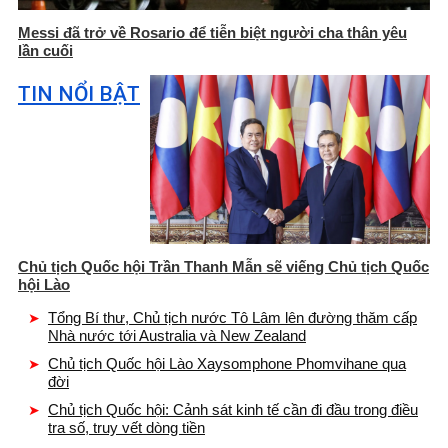
Messi đã trở về Rosario để tiễn biệt người cha thân yêu
lần cuối
TIN NỔI BẬT
Chủ tịch Quốc hội Trần Thanh Mẫn sẽ viếng Chủ tịch Quốc
hội Lào
Tổng Bí thư, Chủ tịch nước Tô Lâm lên đường thăm cấp
Nhà nước tới Australia và New Zealand
Chủ tịch Quốc hội Lào Xaysomphone Phomvihane qua
đời
Chủ tịch Quốc hội: Cảnh sát kinh tế cần đi đầu trong điều
tra số, truy vết dòng tiền