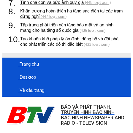
7.
Tình cha con và bức ảnh quý giá
(448 lượt xem)
8.
Khẩn trương hoàn thiện hạ tầng sạc điện tại các trạm
dừng nghỉ
(447 lượt xem)
9.
Tập trung phát triển nền tảng bảo mật và an ninh
mạng cho hạ tầng số quốc gia
(436 lượt xem)
10.
Tạo khuôn khổ pháp lý ổn định, đồng bộ và đột phá
cho phát triển các đô thị đặc biệt
(433 lượt xem)
Trang chủ
Desktop
Về đầu trang
BÁO VÀ PHÁT THANH,
TRUYỀN HÌNH BẮC NINH
BAC NINH NEWSPAPER AND
RADIO - TELEVISION