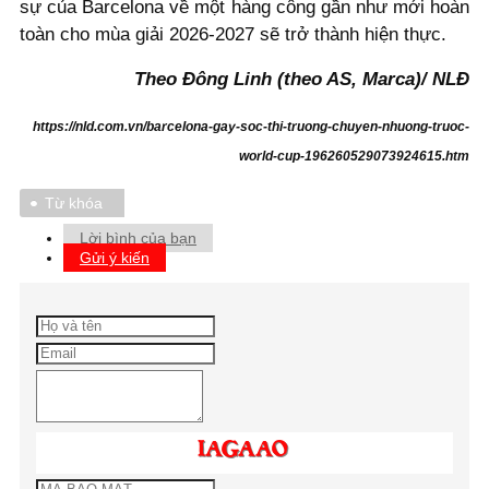
sự của Barcelona về một hàng công gần như mới hoàn
toàn cho mùa giải 2026-2027 sẽ trở thành hiện thực.
Theo Đông Linh (theo AS, Marca)/ NLĐ
https://nld.com.vn/barcelona-gay-soc-thi-truong-chuyen-nhuong-truoc-
world-cup-196260529073924615.htm
Từ khóa
Lời bình của bạn
Gửi ý kiến