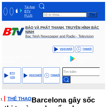
Tải App
BTV
Tìm
PLUS
BÁO VÀ PHÁT THANH, TRUYỀN HÌNH BẮC
NINH
Bac Ninh Newspaper and Radio - Television
VIDEO
MỚI
TIN
MỚI
Hotline: (+84) - 0204 -
Tải App BTV
3555568
PLUS
BTV
VIDEO
MỚI
TIN
MỚI
(CŨ)
THỂ THAO
Barcelona gây sốc