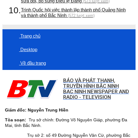
sửa đổi, bổ sung Điều lệ Đảng
(573 lượt xem)
10.
Trình Quốc hội việc thành lập thành phố Quảng Ninh
và thành phố Bắc Ninh
(572 lượt xem)
Trang chủ
Desktop
Về đầu trang
BÁO VÀ PHÁT THANH,
TRUYỀN HÌNH BẮC NINH
BAC NINH NEWSPAPER AND
RADIO - TELEVISION
Giám đốc: Nguyễn Trung Hiền
Tòa soạn:
Trụ sở chính: Đường Võ Nguyên Giáp, phường Đa
Mai, tỉnh Bắc Ninh.
Trụ sở 2: số 49 Đường Nguyễn Văn Cừ, phường Bắc