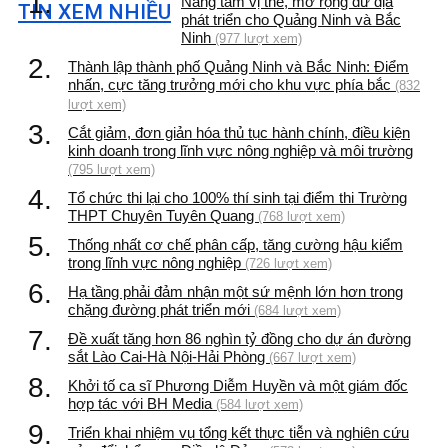
1.
Nâng tầm vị thế, mở rộng dư địa
TIN XEM NHIỀU
phát triển cho Quảng Ninh và Bắc
Ninh
(977 lượt xem)
2.
Thành lập thành phố Quảng Ninh và Bắc Ninh: Điểm
nhấn, cực tăng trưởng mới cho khu vực phía bắc
(832
lượt xem)
3.
Cắt giảm, đơn giản hóa thủ tục hành chính, điều kiện
kinh doanh trong lĩnh vực nông nghiệp và môi trường
(795 lượt xem)
4.
Tổ chức thi lại cho 100% thí sinh tại điểm thi Trường
THPT Chuyên Tuyên Quang
(768 lượt xem)
5.
Thống nhất cơ chế phân cấp, tăng cường hậu kiểm
trong lĩnh vực nông nghiệp
(726 lượt xem)
6.
Hạ tầng phải đảm nhận một sứ mệnh lớn hơn trong
chặng đường phát triển mới
(684 lượt xem)
7.
Đề xuất tăng hơn 86 nghìn tỷ đồng cho dự án đường
sắt Lào Cai-Hà Nội-Hải Phòng
(667 lượt xem)
8.
Khởi tố ca sĩ Phương Diễm Huyền và một giám đốc
hợp tác với BH Media
(584 lượt xem)
9.
Triển khai nhiệm vụ tổng kết thực tiễn và nghiên cứu