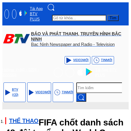
Tải App
BTV
Tìm
PLUS
BÁO VÀ PHÁT THANH, TRUYỀN HÌNH BẮC
NINH
Bac Ninh Newspaper and Radio - Television
VIDEO
MỚI
TIN
MỚI
Hotline: (+84) - 0204 -
Tải App BTV
3555568
PLUS
BTV
VIDEO
MỚI
TIN
MỚI
(CŨ)
THỂ THAO
FIFA chốt danh sách