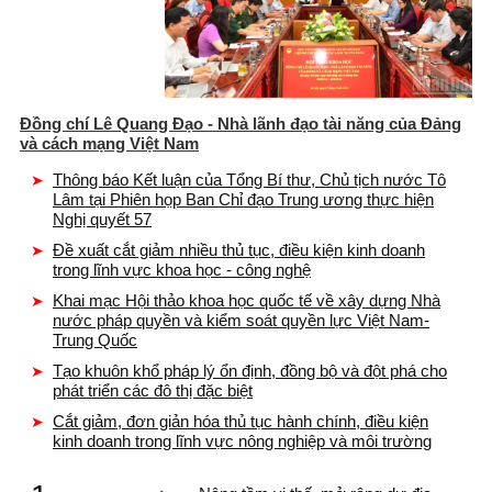
Đồng chí Lê Quang Đạo - Nhà lãnh đạo tài năng của Đảng
và cách mạng Việt Nam
Thông báo Kết luận của Tổng Bí thư, Chủ tịch nước Tô
Lâm tại Phiên họp Ban Chỉ đạo Trung ương thực hiện
Nghị quyết 57
Đề xuất cắt giảm nhiều thủ tục, điều kiện kinh doanh
trong lĩnh vực khoa học - công nghệ
Khai mạc Hội thảo khoa học quốc tế về xây dựng Nhà
nước pháp quyền và kiểm soát quyền lực Việt Nam-
Trung Quốc
Tạo khuôn khổ pháp lý ổn định, đồng bộ và đột phá cho
phát triển các đô thị đặc biệt
Cắt giảm, đơn giản hóa thủ tục hành chính, điều kiện
kinh doanh trong lĩnh vực nông nghiệp và môi trường