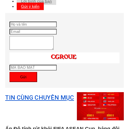
Lời bình của bạn
Gửi ý kiến
Gửi
TIN CÙNG CHUYÊN MỤC
Ấn Độ tính rút khỏi FIFA ASEAN Cup, bảng đội