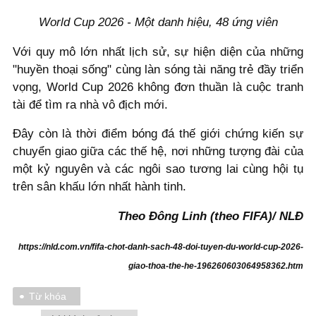
World Cup 2026 - Một danh hiệu, 48 ứng viên
Với quy mô lớn nhất lịch sử, sự hiện diện của những
"huyền thoại sống" cùng làn sóng tài năng trẻ đầy triển
vọng, World Cup 2026 không đơn thuần là cuộc tranh
tài để tìm ra nhà vô địch mới.
Đây còn là thời điểm bóng đá thế giới chứng kiến sự
chuyển giao giữa các thế hệ, nơi những tượng đài của
một kỷ nguyên và các ngôi sao tương lai cùng hội tụ
trên sân khấu lớn nhất hành tinh.
Theo Đông Linh (theo FIFA)/ NLĐ
https://nld.com.vn/fifa-chot-danh-sach-48-doi-tuyen-du-world-cup-2026-
giao-thoa-the-he-196260603064958362.htm
Từ khóa