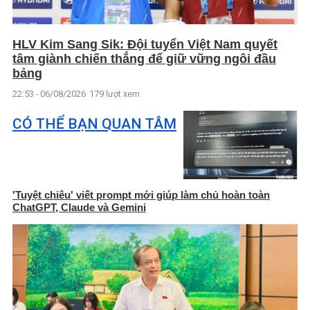
HLV Kim Sang Sik: Đội tuyển Việt Nam quyết
tâm giành chiến thắng để giữ vững ngôi đầu
bảng
22:53 - 06/08/2026
179 lượt xem
CÓ THỂ BẠN QUAN TÂM
'Tuyệt chiêu' viết prompt mới giúp làm chủ hoàn toàn
ChatGPT, Claude và Gemini