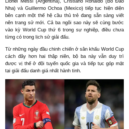
Lionel Messi (Argentina), Cristiano Ronaldo (Bồ Đào
Nha) và Guillermo Ochoa (Mexico) tiếp tục hiện diện
bên cạnh một thế hệ cầu thủ trẻ đang sẵn sàng viết
nên trang sử mới. Cả ba ngôi sao này sẽ cùng bước
vào kỳ World Cup thứ 6 trong sự nghiệp, điều chưa
từng có trong lịch sử giải đấu.
Từ những ngày đầu chinh chiến ở sân khấu World Cup
cách đây hơn hai thập niên, bộ ba này vẫn duy trì
được vị thế ở đội tuyển quốc gia và tiếp tục góp mặt
tại giải đấu danh giá nhất hành tinh.