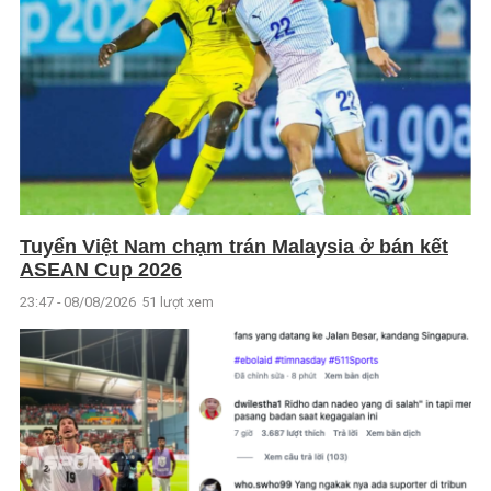
Tuyển Việt Nam chạm trán Malaysia ở bán kết
ASEAN Cup 2026
23:47 - 08/08/2026
51 lượt xem