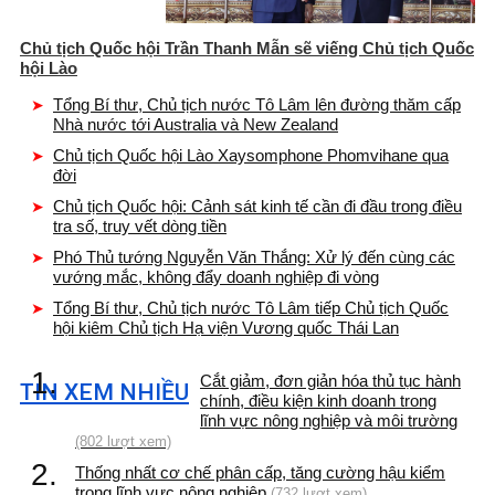
Chủ tịch Quốc hội Trần Thanh Mẫn sẽ viếng Chủ tịch Quốc
hội Lào
Tổng Bí thư, Chủ tịch nước Tô Lâm lên đường thăm cấp
Nhà nước tới Australia và New Zealand
Chủ tịch Quốc hội Lào Xaysomphone Phomvihane qua
đời
Chủ tịch Quốc hội: Cảnh sát kinh tế cần đi đầu trong điều
tra số, truy vết dòng tiền
Phó Thủ tướng Nguyễn Văn Thắng: Xử lý đến cùng các
vướng mắc, không đẩy doanh nghiệp đi vòng
Tổng Bí thư, Chủ tịch nước Tô Lâm tiếp Chủ tịch Quốc
hội kiêm Chủ tịch Hạ viện Vương quốc Thái Lan
1.
Cắt giảm, đơn giản hóa thủ tục hành
TIN XEM NHIỀU
chính, điều kiện kinh doanh trong
lĩnh vực nông nghiệp và môi trường
(802 lượt xem)
2.
Thống nhất cơ chế phân cấp, tăng cường hậu kiểm
trong lĩnh vực nông nghiệp
(732 lượt xem)