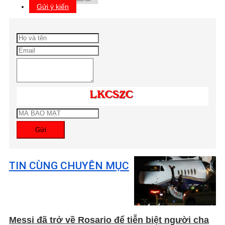
Gửi ý kiến
Gửi
TIN CÙNG CHUYÊN MỤC
Messi đã trở về Rosario để tiễn biệt người cha