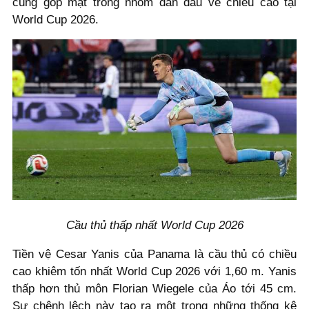
cũng góp mặt trong nhóm dẫn đầu về chiều cao tại
World Cup 2026.
Cầu thủ thấp nhất World Cup 2026
Tiền vệ Cesar Yanis của Panama là cầu thủ có chiều
cao khiêm tốn nhất World Cup 2026 với 1,60 m. Yanis
thấp hơn thủ môn Florian Wiegele của Áo tới 45 cm.
Sự chênh lệch này tạo ra một trong những thống kê