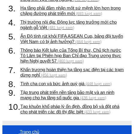
3.
Hạ tầng phải đảm nhận một sứ mệnh lớn hơn trong
chặng đường phát triển mới
(693 lượt xem)
4.
Thị trường nội địa: Động lực tăng trưởng mới cho
ngành gỗ Việt
(481 lượt xem)
5.
Ấn Độ tính rút khỏi FIFA ASEAN Cup, bảng đội tuyển
Việt Nam có bị ảnh hưởng?
(464 lượt xem)
6.
Thông báo Kết luận của Tổng Bí thư, Chủ tịch nước
Tô Lâm tại Phiên họp Ban Chỉ đạo Trung ương thực
hiện Nghị quyết 57
(460 lượt xem)
7.
Khẩn trương hoàn thiện hạ tầng sạc điện tại các trạm
dừng nghỉ
(456 lượt xem)
8.
Tình cha con và bức ảnh quý giá
(448 lượt xem)
9.
Tập trung phát triển nền tảng bảo mật và an ninh
mạng cho hạ tầng số quốc gia
(436 lượt xem)
10.
Tạo khuôn khổ pháp lý ổn định, đồng bộ và đột phá
cho phát triển các đô thị đặc biệt
(433 lượt xem)
Trang chủ