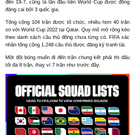
đến 19-7, cũng là lần đầu tiên World Cup được đồng
đăng cai bởi 3 quốc gia.
Tổng cộng 104 trận được tổ chức, nhiều hơn 40 trận
so với World Cup 2022 tại Qatar. Quy mô mở rộng kéo
theo danh sách cầu thủ đông chưa từng có. FIFA xác
nhận tổng cộng 1.248 cầu thủ được đăng ký tranh tài.
Một đội bóng muốn đi đến trận chung kết phải thi đấu
tối đa 8 trận, thay vì 7 trận như trước đây.