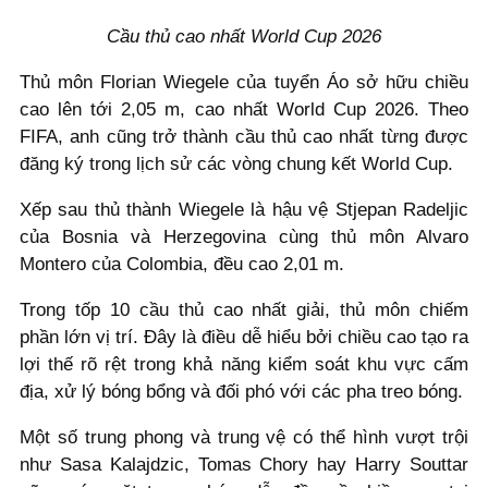
Cầu thủ cao nhất World Cup 2026
Thủ môn Florian Wiegele của tuyển Áo sở hữu chiều
cao lên tới 2,05 m, cao nhất World Cup 2026. Theo
FIFA, anh cũng trở thành cầu thủ cao nhất từng được
đăng ký trong lịch sử các vòng chung kết World Cup.
Xếp sau thủ thành Wiegele là hậu vệ Stjepan Radeljic
của Bosnia và Herzegovina cùng thủ môn Alvaro
Montero của Colombia, đều cao 2,01 m.
Trong tốp 10 cầu thủ cao nhất giải, thủ môn chiếm
phần lớn vị trí. Đây là điều dễ hiểu bởi chiều cao tạo ra
lợi thế rõ rệt trong khả năng kiểm soát khu vực cấm
địa, xử lý bóng bổng và đối phó với các pha treo bóng.
Một số trung phong và trung vệ có thể hình vượt trội
như Sasa Kalajdzic, Tomas Chory hay Harry Souttar