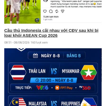
Cầu thủ Indonesia cãi nhau với CĐV sau khi bị
loại khỏi ASEAN Cup 2026
08:51 - 08/08/2026
160 lượt xem