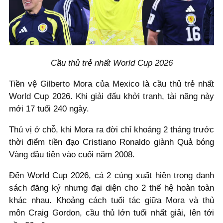
Cầu thủ trẻ nhất World Cup 2026
Tiền vệ Gilberto Mora của Mexico là cầu thủ trẻ nhất
World Cup 2026. Khi giải đấu khởi tranh, tài năng này
mới 17 tuổi 240 ngày.
Thú vị ở chỗ, khi Mora ra đời chỉ khoảng 2 tháng trước
thời điểm tiền đạo Cristiano Ronaldo giành Quả bóng
Vàng đầu tiên vào cuối năm 2008.
Đến World Cup 2026, cả 2 cùng xuất hiện trong danh
sách đăng ký nhưng đại diện cho 2 thế hệ hoàn toàn
khác nhau. Khoảng cách tuổi tác giữa Mora và thủ
môn Craig Gordon, cầu thủ lớn tuổi nhất giải, lên tới