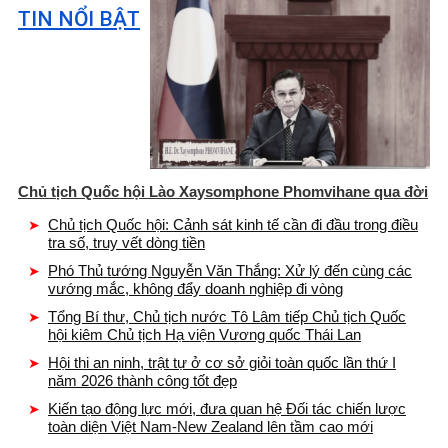
TIN NỔI BẬT
Chủ tịch Quốc hội Lào Xaysomphone Phomvihane qua đời
Chủ tịch Quốc hội: Cảnh sát kinh tế cần đi đầu trong điều
tra số, truy vết dòng tiền
Phó Thủ tướng Nguyễn Văn Thắng: Xử lý đến cùng các
vướng mắc, không đẩy doanh nghiệp đi vòng
Tổng Bí thư, Chủ tịch nước Tô Lâm tiếp Chủ tịch Quốc
hội kiêm Chủ tịch Hạ viện Vương quốc Thái Lan
Hội thi an ninh, trật tự ở cơ sở giỏi toàn quốc lần thứ I
năm 2026 thành công tốt đẹp
Kiến tạo động lực mới, đưa quan hệ Đối tác chiến lược
toàn diện Việt Nam-New Zealand lên tầm cao mới