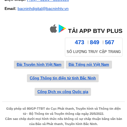
Email:
bacninhdigital@bacninhtv.vn
TẢI APP BTV PLUS
473
849
567
SỐ LƯỢNG TRUY CẬP TRANG
Đài Truyền hình Việt Nam
Đài Tiếng nói Việt Nam
Cổng Thông tin điện tử tỉnh Bắc Ninh
Cổng Dịch vụ công Quốc gia
Giấy phép số 80/GP-TTĐT do Cục Phát thanh, Truyền hình và Thông tin điện
tử - Bộ Thông tin và Truyền thông cấp ngày 25/5/2022.
Cấm sao chép dưới mọi hình thức nếu không có sự chấp thuận bằng văn bản
của Báo và Phát thanh, Truyền hình Bắc Ninh.