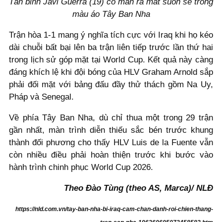
Tân binh Javi Guerra (19) có màn ra mắt suôn sẻ trong
màu áo Tây Ban Nha
Trận hòa 1-1 mang ý nghĩa tích cực với Iraq khi họ kéo
dài chuỗi bất bại lên ba trận liên tiếp trước lần thứ hai
trong lịch sử góp mặt tại World Cup. Kết quả này càng
đáng khích lệ khi đội bóng của HLV Graham Arnold sắp
phải đối mặt với bảng đấu đầy thử thách gồm Na Uy,
Pháp và Senegal.
Về phía Tây Ban Nha, dù chỉ thua một trong 29 trận
gần nhất, màn trình diễn thiếu sắc bén trước khung
thành đối phương cho thấy HLV Luis de la Fuente vẫn
còn nhiều điều phải hoàn thiện trước khi bước vào
hành trình chinh phục World Cup 2026.
Theo Đào Tùng (theo AS, Marca)/ NLĐ
https://nld.com.vn/tay-ban-nha-bi-iraq-cam-chan-danh-roi-chien-thang-