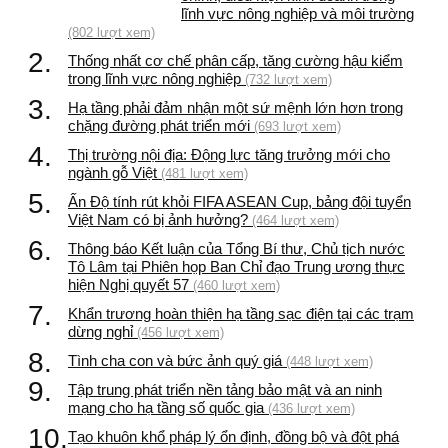
lĩnh vực nông nghiệp và môi trường
(802 lượt xem)
2.
Thống nhất cơ chế phân cấp, tăng cường hậu kiểm
trong lĩnh vực nông nghiệp
(732 lượt xem)
3.
Hạ tầng phải đảm nhận một sứ mệnh lớn hơn trong
chặng đường phát triển mới
(693 lượt xem)
4.
Thị trường nội địa: Động lực tăng trưởng mới cho
ngành gỗ Việt
(481 lượt xem)
5.
Ấn Độ tính rút khỏi FIFA ASEAN Cup, bảng đội tuyển
Việt Nam có bị ảnh hưởng?
(464 lượt xem)
6.
Thông báo Kết luận của Tổng Bí thư, Chủ tịch nước
Tô Lâm tại Phiên họp Ban Chỉ đạo Trung ương thực
hiện Nghị quyết 57
(460 lượt xem)
7.
Khẩn trương hoàn thiện hạ tầng sạc điện tại các trạm
dừng nghỉ
(456 lượt xem)
8.
Tình cha con và bức ảnh quý giá
(448 lượt xem)
9.
Tập trung phát triển nền tảng bảo mật và an ninh
mạng cho hạ tầng số quốc gia
(436 lượt xem)
10.
Tạo khuôn khổ pháp lý ổn định, đồng bộ và đột phá