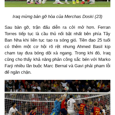
Iraq mừng bàn gỡ hòa của Merchas Doski (23)
Sau bàn gỡ, trận đấu diễn ra cởi mở hơn. Ferran
Torres tiếp tục là cầu thủ nổi bật nhất bên phía Tây
Ban Nha khi liên tục tạo ra sóng gió. Tiền đạo 25 tuổi
có thêm một cơ hội rõ rệt nhưng Ahmed Basil kịp
chạm tay đưa bóng dội xà ngang. Trong khi đó, Iraq
cũng cho thấy khả năng phản công sắc bén với Marko
Farji nhiều lần buộc Marc Bernal và Gavi phải phạm lỗi
để ngăn chặn.