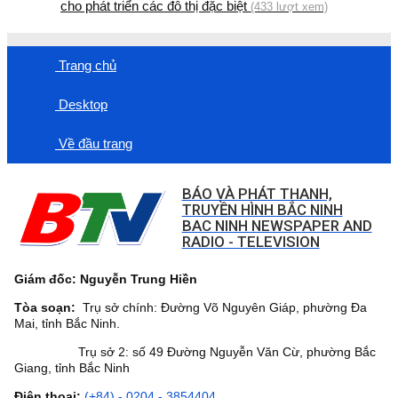
cho phát triển các đô thị đặc biệt
(433 lượt xem)
Trang chủ
Desktop
Về đầu trang
BÁO VÀ PHÁT THANH,
TRUYỀN HÌNH BẮC NINH
BAC NINH NEWSPAPER AND
RADIO - TELEVISION
Giám đốc: Nguyễn Trung Hiền
Tòa soạn:
Trụ sở chính: Đường Võ Nguyên Giáp, phường Đa
Mai, tỉnh Bắc Ninh.
Trụ sở 2: số 49 Đường Nguyễn Văn Cừ, phường Bắc
Giang, tỉnh Bắc Ninh
Điện thoại:
(+84) - 0204 - 3854404