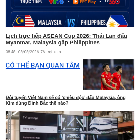
Lịch trực tiếp ASEAN Cup 2026: Thái Lan đấu
Myanmar, Malaysia gặp Philippines
08:48 - 08/08/2026
76 lượt xem
CÓ THỂ BẠN QUAN TÂM
Đội tuyển Việt Nam sẽ có ‘chiêu độc’ đấu Malaysia, ông
Kim dùng Đình Bắc thế nào?