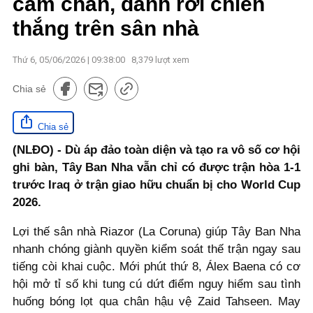
cầm chân, đánh rơi chiến
thắng trên sân nhà
Thứ 6, 05/06/2026 | 09:38:00
8,379
lượt xem
Chia sẻ
Chia sẻ
(NLĐO) - Dù áp đảo toàn diện và tạo ra vô số cơ hội
ghi bàn, Tây Ban Nha vẫn chỉ có được trận hòa 1-1
trước Iraq ở trận giao hữu chuẩn bị cho World Cup
2026.
Lợi thế sân nhà Riazor (La Coruna) giúp Tây Ban Nha
nhanh chóng giành quyền kiểm soát thế trận ngay sau
tiếng còi khai cuộc. Mới phút thứ 8, Álex Baena có cơ
hội mở tỉ số khi tung cú dứt điểm nguy hiểm sau tình
huống bóng lọt qua chân hậu vệ Zaid Tahseen. May