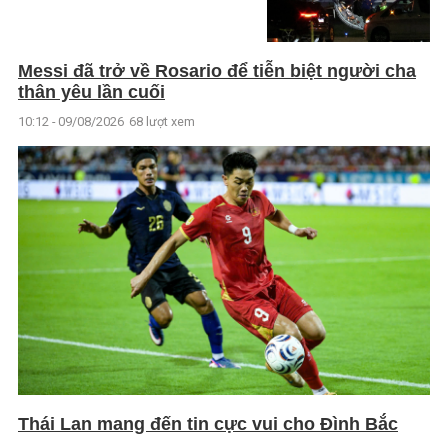
Messi đã trở về Rosario để tiễn biệt người cha
thân yêu lần cuối
10:12 - 09/08/2026
68 lượt xem
Thái Lan mang đến tin cực vui cho Đình Bắc