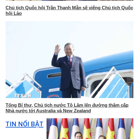
Chủ tịch Quốc hội Trần Thanh Mẫn sẽ viếng Chủ tịch Quốc
hội Lào
Tổng Bí thư, Chủ tịch nước Tô Lâm lên đường thăm cấp
Nhà nước tới Australia và New Zealand
TIN NỔI BẬT