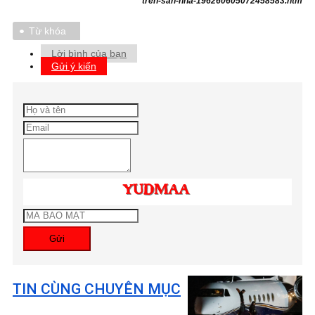
tren-san-nha-196260605072458583.htm
Từ khóa
Lời bình của bạn
Gửi ý kiến
Gửi
TIN CÙNG CHUYÊN MỤC