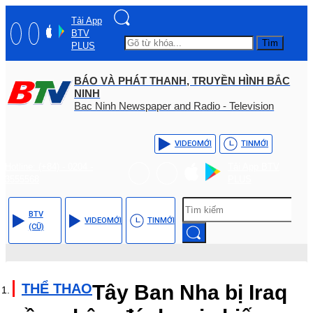
Tải App
BTV
Tìm
PLUS
BÁO VÀ PHÁT THANH, TRUYỀN HÌNH BẮC
NINH
Bac Ninh Newspaper and Radio - Television
VIDEO
MỚI
TIN
MỚI
Hotline: (+84) - 0204 -
Tải App BTV
3555568
PLUS
BTV
VIDEO
MỚI
TIN
MỚI
(CŨ)
THỂ THAO
Tây Ban Nha bị Iraq