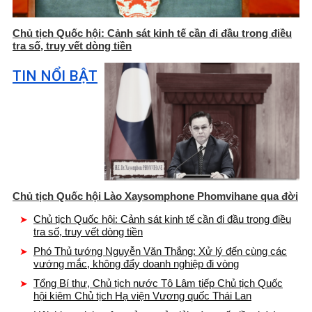
Chủ tịch Quốc hội: Cảnh sát kinh tế cần đi đầu trong điều
tra số, truy vết dòng tiền
TIN NỔI BẬT
Chủ tịch Quốc hội Lào Xaysomphone Phomvihane qua đời
Chủ tịch Quốc hội: Cảnh sát kinh tế cần đi đầu trong điều
tra số, truy vết dòng tiền
Phó Thủ tướng Nguyễn Văn Thắng: Xử lý đến cùng các
vướng mắc, không đẩy doanh nghiệp đi vòng
Tổng Bí thư, Chủ tịch nước Tô Lâm tiếp Chủ tịch Quốc
hội kiêm Chủ tịch Hạ viện Vương quốc Thái Lan