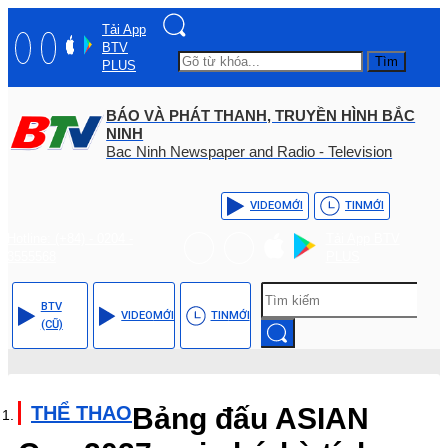
Tải App
BTV
Tìm
PLUS
BÁO VÀ PHÁT THANH, TRUYỀN HÌNH BẮC
NINH
Bac Ninh Newspaper and Radio - Television
VIDEO
MỚI
TIN
MỚI
Hotline: (+84) - 0204 -
Tải App BTV
3555568
PLUS
BTV
VIDEO
MỚI
TIN
MỚI
(CŨ)
THỂ THAO
Bảng đấu ASIAN