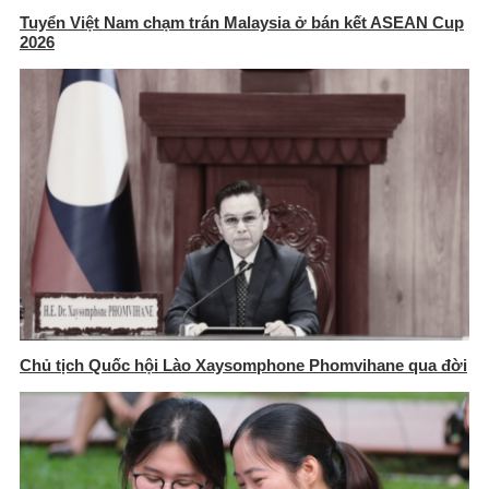
Tuyển Việt Nam chạm trán Malaysia ở bán kết ASEAN Cup
2026
Chủ tịch Quốc hội Lào Xaysomphone Phomvihane qua đời