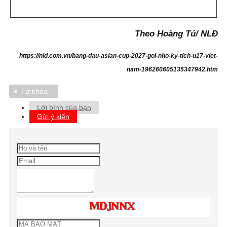
Theo Hoàng Tú/ NLĐ
https://nld.com.vn/bang-dau-asian-cup-2027-goi-nho-ky-tich-u17-viet-
nam-196260605135347942.htm
Từ khóa
Lời bình của bạn
Gửi ý kiến