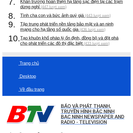
7.
Khẩn trương hoàn thiện hạ tầng sạc điện tại các trạm
dừng nghỉ
(447 lượt xem)
8.
Tình cha con và bức ảnh quý giá
(443 lượt xem)
9.
Tập trung phát triển nền tảng bảo mật và an ninh
mạng cho hạ tầng số quốc gia
(436 lượt xem)
10.
Tạo khuôn khổ pháp lý ổn định, đồng bộ và đột phá
cho phát triển các đô thị đặc biệt
(433 lượt xem)
Trang chủ
Desktop
Về đầu trang
BÁO VÀ PHÁT THANH,
TRUYỀN HÌNH BẮC NINH
BAC NINH NEWSPAPER AND
RADIO - TELEVISION