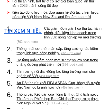
Hội thi an ninh, trật tự ở cơ sở giỏi toàn quốc lần thứ I
năm 2026 thành công tốt đẹp
Kiến tạo động lực mới, đưa quan hệ Đối tác chiến lược
toàn diện Việt Nam-New Zealand lên tầm cao mới
1.
Cắt giảm, đơn giản hóa thủ tục hành
TIN XEM NHIỀU
chính, điều kiện kinh doanh trong
lĩnh vực nông nghiệp và môi trường
(802 lượt xem)
2.
Thống nhất cơ chế phân cấp, tăng cường hậu kiểm
trong lĩnh vực nông nghiệp
(732 lượt xem)
3.
Hạ tầng phải đảm nhận một sứ mệnh lớn hơn trong
chặng đường phát triển mới
(684 lượt xem)
4.
Thị trường nội địa: Động lực tăng trưởng mới cho
ngành gỗ Việt
(481 lượt xem)
5.
Ấn Độ tính rút khỏi FIFA ASEAN Cup, bảng đội tuyển
Việt Nam có bị ảnh hưởng?
(457 lượt xem)
6.
Thông báo Kết luận của Tổng Bí thư, Chủ tịch nước
Tô Lâm tại Phiên họp Ban Chỉ đạo Trung ương thực
hiện Nghị quyết 57
(451 lượt xem)