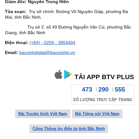
Giám đốc: Nguyễn Trung Hiền
Tòa soạn:
Trụ sở chính: Đường Võ Nguyên Giáp, phường Đa
Mai, tỉnh Bắc Ninh.
Trụ sở 2: số 49 Đường Nguyễn Văn Cừ, phường Bắc
Giang, tỉnh Bắc Ninh
Điện thoại:
(+84) - 0204 - 3854404
Email:
bacninhdigital@bacninhtv.vn
TẢI APP BTV PLUS
473
290
555
SỐ LƯỢNG TRUY CẬP TRANG
Đài Truyền hình Việt Nam
Đài Tiếng nói Việt Nam
Cổng Thông tin điện tử tỉnh Bắc Ninh