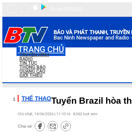
Tải App BTV PLUS
BÁO VÀ PHÁT THANH, TRUYỀN 
Bac Ninh Newspaper and Radio -
TRANG CHỦ
TRUYỀN HÌNH
RADIO
TIN TỨC
THÔNG BÁO
QUẢNG CÁO
GIỚI THIỆU
THỂ THAO
Tuyển Brazil hòa t
Chủ nhật, 14/06/2026 | 11:10:16
8,062
lượt xem
Chia sẻ