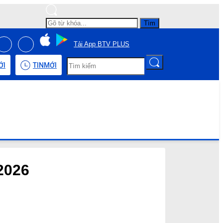
Tìm
Tải App BTV PLUS
ỚI
TIN
MỚI
 2026