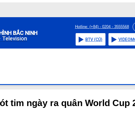
Hotline: (+84) - 0204 - 3555568
HÌNH BẮC NINH
 Television
BTV (CŨ)
VIDEO
M
hót tim ngày ra quân World Cup