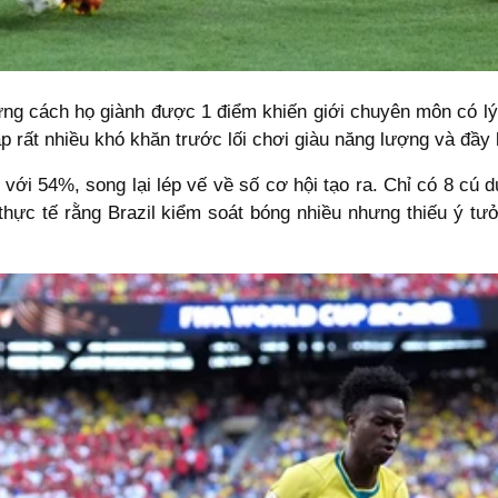
hưng cách họ giành được 1 điểm khiến giới chuyên môn có lý
p rất nhiều khó khăn trước lối chơi giàu năng lượng và đầy k
với 54%, song lại lép vế về số cơ hội tạo ra. Chỉ có 8 cú 
thực tế rằng Brazil kiểm soát bóng nhiều nhưng thiếu ý tưở