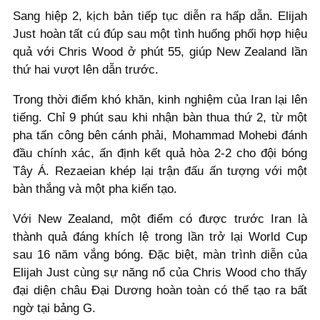
Sang hiệp 2, kịch bản tiếp tục diễn ra hấp dẫn. Elijah
Just hoàn tất cú đúp sau một tình huống phối hợp hiệu
quả với Chris Wood ở phút 55, giúp New Zealand lần
thứ hai vượt lên dẫn trước.
Trong thời điểm khó khăn, kinh nghiệm của Iran lại lên
tiếng. Chỉ 9 phút sau khi nhận bàn thua thứ 2, từ một
pha tấn công bên cánh phải, Mohammad Mohebi đánh
đầu chính xác, ấn định kết quả hòa 2-2 cho đội bóng
Tây Á. Rezaeian khép lại trận đấu ấn tượng với một
bàn thắng và một pha kiến tạo.
Với New Zealand, một điểm có được trước Iran là
thành quả đáng khích lệ trong lần trở lại World Cup
sau 16 năm vắng bóng. Đặc biệt, màn trình diễn của
Elijah Just cùng sự năng nổ của Chris Wood cho thấy
đại diện châu Đại Dương hoàn toàn có thể tạo ra bất
ngờ tại bảng G.