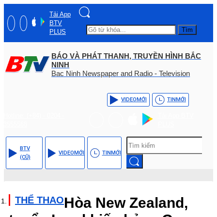
Tải App
BTV
Tìm
PLUS
BÁO VÀ PHÁT THANH, TRUYỀN HÌNH BẮC
NINH
Bac Ninh Newspaper and Radio - Television
VIDEO
MỚI
TIN
MỚI
Hotline: (+84) - 0204 -
Tải App BTV
3555568
PLUS
BTV
VIDEO
MỚI
TIN
MỚI
(CŨ)
THỂ THAO
Hòa New Zealand,