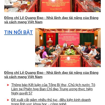
Đồng chí Lê Quang Đạo - Nhà lãnh đạo tài năng của Đảng
và cách mạng Việt Nam
TIN NỔI BẬT
Đồng chí Lê Quang Đạo - Nhà lãnh đạo tài năng của Đảng
và cách mạng Việt Nam
Thông báo Kết luận của Tổng Bí thư, Chủ tịch nước Tô
Lâm tại Phiên họp Ban Chỉ đạo Trung ương thực hiện
Nghị quyết 57
Đề xuất cắt giảm nhiều thủ tục, điều kiện kinh doanh
trong lĩnh vực khoa học - công nghệ