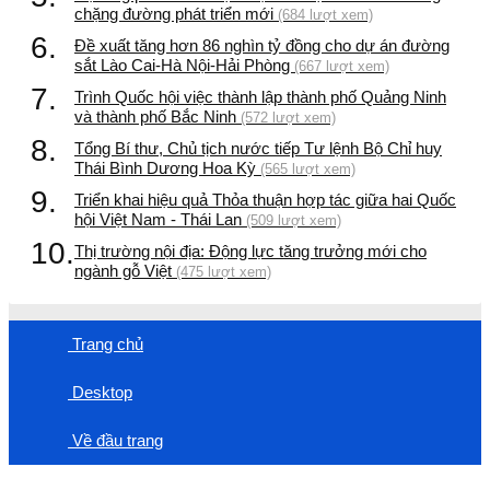
chặng đường phát triển mới
(684 lượt xem)
6.
Đề xuất tăng hơn 86 nghìn tỷ đồng cho dự án đường
sắt Lào Cai-Hà Nội-Hải Phòng
(667 lượt xem)
7.
Trình Quốc hội việc thành lập thành phố Quảng Ninh
và thành phố Bắc Ninh
(572 lượt xem)
8.
Tổng Bí thư, Chủ tịch nước tiếp Tư lệnh Bộ Chỉ huy
Thái Bình Dương Hoa Kỳ
(565 lượt xem)
9.
Triển khai hiệu quả Thỏa thuận hợp tác giữa hai Quốc
hội Việt Nam - Thái Lan
(509 lượt xem)
10.
Thị trường nội địa: Động lực tăng trưởng mới cho
ngành gỗ Việt
(475 lượt xem)
Trang chủ
Desktop
Về đầu trang