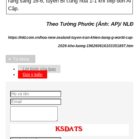
rạng sáng 16-6, tuyển Bỉ cũng hòa 1-1 khi tiếp đón Ai
Cập.
Theo Tường Phước (Ảnh: AP)/ NLĐ
https://nld.com.vn/hoa-new-zealand-tuyen-iran-khien-bang-g-world-cup-
2026-kho-luong-196260616103351897.htm
Từ khóa
Lời bình của bạn
Gửi ý kiến