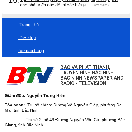
10.
cho phát triển các đô thị đặc biệt
(433 lượt xem)
Trang chủ
Desktop
Về đầu trang
BÁO VÀ PHÁT THANH,
TRUYỀN HÌNH BẮC NINH
BAC NINH NEWSPAPER AND
RADIO - TELEVISION
Giám đốc: Nguyễn Trung Hiền
Tòa soạn:
Trụ sở chính: Đường Võ Nguyên Giáp, phường Đa
Mai, tỉnh Bắc Ninh.
Trụ sở 2: số 49 Đường Nguyễn Văn Cừ, phường Bắc
Giang, tỉnh Bắc Ninh