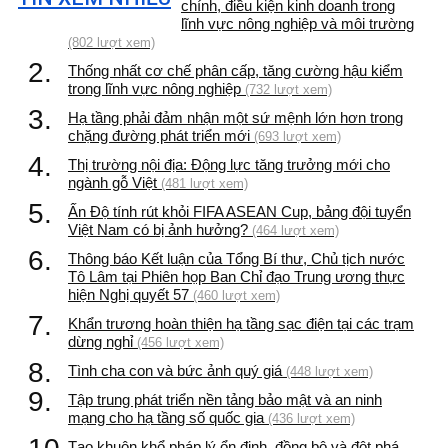
chính, điều kiện kinh doanh trong
lĩnh vực nông nghiệp và môi trường
(802 lượt xem)
2.
Thống nhất cơ chế phân cấp, tăng cường hậu kiểm
trong lĩnh vực nông nghiệp
(732 lượt xem)
3.
Hạ tầng phải đảm nhận một sứ mệnh lớn hơn trong
chặng đường phát triển mới
(693 lượt xem)
4.
Thị trường nội địa: Động lực tăng trưởng mới cho
ngành gỗ Việt
(481 lượt xem)
5.
Ấn Độ tính rút khỏi FIFA ASEAN Cup, bảng đội tuyển
Việt Nam có bị ảnh hưởng?
(464 lượt xem)
6.
Thông báo Kết luận của Tổng Bí thư, Chủ tịch nước
Tô Lâm tại Phiên họp Ban Chỉ đạo Trung ương thực
hiện Nghị quyết 57
(460 lượt xem)
7.
Khẩn trương hoàn thiện hạ tầng sạc điện tại các trạm
dừng nghỉ
(456 lượt xem)
8.
Tình cha con và bức ảnh quý giá
(448 lượt xem)
9.
Tập trung phát triển nền tảng bảo mật và an ninh
mạng cho hạ tầng số quốc gia
(436 lượt xem)
Tạo khuôn khổ pháp lý ổn định, đồng bộ và đột phá