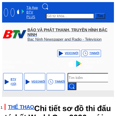
Tải App
BTV
Tìm
PLUS
BÁO VÀ PHÁT THANH, TRUYỀN HÌNH BẮC
NINH
Bac Ninh Newspaper and Radio - Television
VIDEO
MỚI
TIN
MỚI
Hotline: (+84) - 0204 -
Tải App BTV
3555568
PLUS
BTV
VIDEO
MỚI
TIN
MỚI
(CŨ)
THỂ THAO
Chi tiết sơ đồ thi đấu