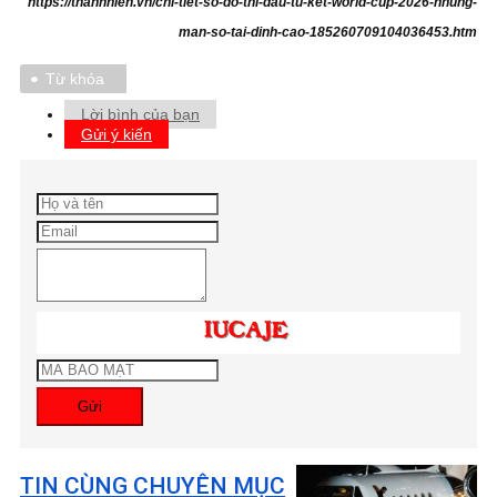
https://thanhnien.vn/chi-tiet-so-do-thi-dau-tu-ket-world-cup-2026-nhung-
man-so-tai-dinh-cao-185260709104036453.htm
Từ khóa
Lời bình của bạn
Gửi ý kiến
Gửi
TIN CÙNG CHUYÊN MỤC