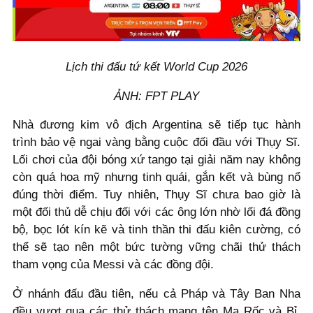
Lịch thi đấu tứ kết World Cup 2026
ẢNH: FPT PLAY
Nhà đương kim vô địch Argentina sẽ tiếp tục hành
trình bảo vệ ngai vàng bằng cuộc đối đầu với Thụy Sĩ.
Lối chơi của đội bóng xứ tango tại giải năm nay không
còn quá hoa mỹ nhưng tinh quái, gắn kết và bùng nổ
đúng thời điểm. Tuy nhiên, Thụy Sĩ chưa bao giờ là
một đối thủ dễ chịu đối với các ông lớn nhờ lối đá đồng
bộ, bọc lót kín kẽ và tinh thần thi đấu kiên cường, có
thể sẽ tạo nên một bức tường vững chãi thử thách
tham vọng của Messi và các đồng đội.
Ở nhánh đấu đầu tiên, nếu cả Pháp và Tây Ban Nha
đều vượt qua các thử thách mang tên Ma Rốc và Bỉ,