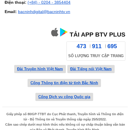
Điện thoại:
(+84) - 0204 - 3854404
Email:
bacninhdigital@bacninhtv.vn
TẢI APP BTV PLUS
473
911
695
SỐ LƯỢNG TRUY CẬP TRANG
Đài Truyền hình Việt Nam
Đài Tiếng nói Việt Nam
Cổng Thông tin điện tử tỉnh Bắc Ninh
Cổng Dịch vụ công Quốc gia
Giấy phép số 80/GP-TTĐT do Cục Phát thanh, Truyền hình và Thông tin điện
tử - Bộ Thông tin và Truyền thông cấp ngày 25/5/2022.
Cấm sao chép dưới mọi hình thức nếu không có sự chấp thuận bằng văn bản
của Báo và Phát thanh, Truyền hình Bắc Ninh.