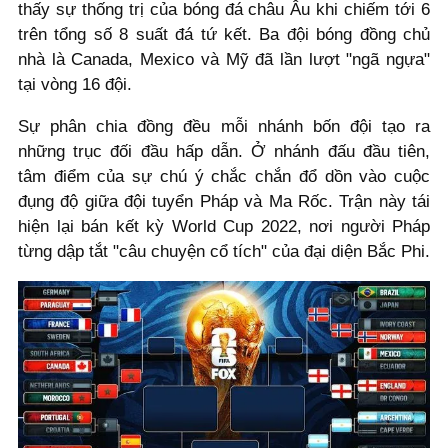
thấy sự thống trị của bóng đá châu Âu khi chiếm tới 6
trên tổng số 8 suất đá tứ kết. Ba đội bóng đồng chủ
nhà là Canada, Mexico và Mỹ đã lần lượt "ngã ngựa"
tại vòng 16 đội.
Sự phân chia đồng đều mỗi nhánh bốn đội tạo ra
những trục đối đầu hấp dẫn. Ở nhánh đấu đầu tiên,
tâm điểm của sự chú ý chắc chắn đổ dồn vào cuộc
đụng độ giữa đội tuyển Pháp và Ma Rốc. Trận này tái
hiện lại bán kết kỳ World Cup 2022, nơi người Pháp
từng dập tắt "câu chuyện cổ tích" của đại diện Bắc Phi.