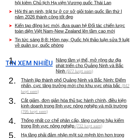
hội kiêm Chủ tịch Hạ viện Vương quốc Thái Lan
Hội thi an ninh, trật tự ở cơ sở giỏi toàn quốc lần thứ I
năm 2026 thành công tốt đẹp
Kiến tạo động lực mới, đưa quan hệ Đối tác chiến lược
toàn diện Việt Nam-New Zealand lên tầm cao mới
Tin tức sáng 8-8: Hôm nay, Quốc hội thảo luận sửa 9 luật
về quân sự, quốc phòng
1.
Nâng tầm vị thế, mở rộng dư địa
TIN XEM NHIỀU
phát triển cho Quảng Ninh và Bắc
Ninh
(977 lượt xem)
2.
Thành lập thành phố Quảng Ninh và Bắc Ninh: Điểm
nhấn, cực tăng trưởng mới cho khu vực phía bắc
(842
lượt xem)
3.
Cắt giảm, đơn giản hóa thủ tục hành chính, điều kiện
kinh doanh trong lĩnh vực nông nghiệp và môi trường
(795 lượt xem)
4.
Thống nhất cơ chế phân cấp, tăng cường hậu kiểm
trong lĩnh vực nông nghiệp
(732 lượt xem)
5.
Hạ tầng phải đảm nhận một sứ mệnh lớn hơn trong