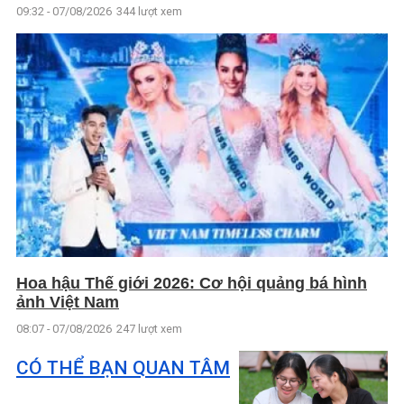
09:32 - 07/08/2026
344 lượt xem
Hoa hậu Thế giới 2026: Cơ hội quảng bá hình
ảnh Việt Nam
08:07 - 07/08/2026
247 lượt xem
CÓ THỂ BẠN QUAN TÂM