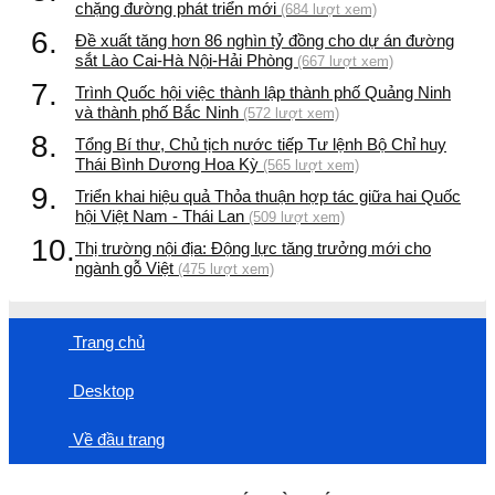
chặng đường phát triển mới
(684 lượt xem)
6.
Đề xuất tăng hơn 86 nghìn tỷ đồng cho dự án đường
sắt Lào Cai-Hà Nội-Hải Phòng
(667 lượt xem)
7.
Trình Quốc hội việc thành lập thành phố Quảng Ninh
và thành phố Bắc Ninh
(572 lượt xem)
8.
Tổng Bí thư, Chủ tịch nước tiếp Tư lệnh Bộ Chỉ huy
Thái Bình Dương Hoa Kỳ
(565 lượt xem)
9.
Triển khai hiệu quả Thỏa thuận hợp tác giữa hai Quốc
hội Việt Nam - Thái Lan
(509 lượt xem)
10.
Thị trường nội địa: Động lực tăng trưởng mới cho
ngành gỗ Việt
(475 lượt xem)
Trang chủ
Desktop
Về đầu trang