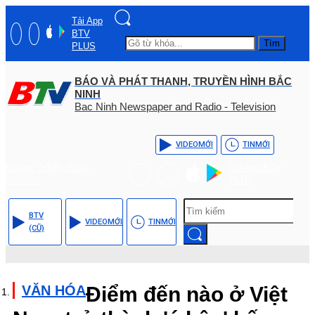
Tải App
BTV
Tìm
PLUS
BÁO VÀ PHÁT THANH, TRUYỀN HÌNH BẮC
NINH
Bac Ninh Newspaper and Radio - Television
VIDEO
MỚI
TIN
MỚI
Hotline: (+84) - 0204 -
Tải App BTV
3555568
PLUS
BTV
VIDEO
MỚI
TIN
MỚI
(CŨ)
VĂN HÓA
Điểm đến nào ở Việt