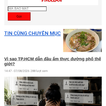
Gửi
TIN CÙNG CHUYÊN MỤC
Vì sao TP.HCM dẫn đầu ẩm thực đường phố thế
giới?
14:47 - 07/08/2026
288 lượt xem