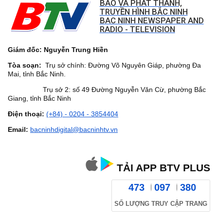
BÁO VÀ PHÁT THANH,
TRUYỀN HÌNH BẮC NINH
BAC NINH NEWSPAPER AND
RADIO - TELEVISION
Giám đốc: Nguyễn Trung Hiền
Tòa soạn:
Trụ sở chính: Đường Võ Nguyên Giáp, phường Đa
Mai, tỉnh Bắc Ninh.
Trụ sở 2: số 49 Đường Nguyễn Văn Cừ, phường Bắc
Giang, tỉnh Bắc Ninh
Điện thoại:
(+84) - 0204 - 3854404
Email:
bacninhdigital@bacninhtv.vn
TẢI APP BTV PLUS
473
097
380
SỐ LƯỢNG TRUY CẬP TRANG