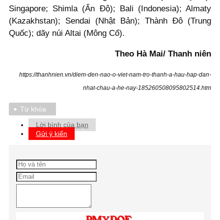
Singapore; Shimla (Ấn Độ); Bali (Indonesia); Almaty
(Kazakhstan); Sendai (Nhật Bản); Thành Đô (Trung
Quốc); dãy núi Altai (Mông Cổ).
Theo Hà Mai/ Thanh niên
https://thanhnien.vn/diem-den-nao-o-viet-nam-tro-thanh-a-hau-hap-dan-
nhat-chau-a-he-nay-185260508095802514.htm
Từ khóa
Lời bình của bạn
Gửi ý kiến