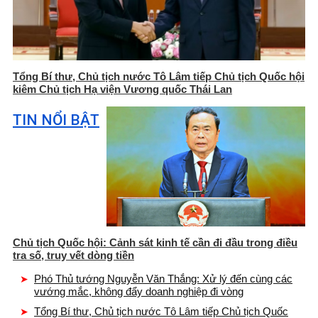
Tổng Bí thư, Chủ tịch nước Tô Lâm tiếp Chủ tịch Quốc hội
kiêm Chủ tịch Hạ viện Vương quốc Thái Lan
TIN NỔI BẬT
Chủ tịch Quốc hội: Cảnh sát kinh tế cần đi đầu trong điều
tra số, truy vết dòng tiền
Phó Thủ tướng Nguyễn Văn Thắng: Xử lý đến cùng các
vướng mắc, không đẩy doanh nghiệp đi vòng
Tổng Bí thư, Chủ tịch nước Tô Lâm tiếp Chủ tịch Quốc