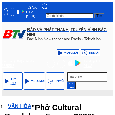
Tải App
BTV
Tìm
PLUS
BÁO VÀ PHÁT THANH, TRUYỀN HÌNH BẮC
NINH
Bac Ninh Newspaper and Radio - Television
VIDEO
MỚI
TIN
MỚI
Hotline: (+84) - 0204 -
Tải App BTV
3555568
PLUS
BTV
VIDEO
MỚI
TIN
MỚI
(CŨ)
VĂN HÓA
"Phở Cultural