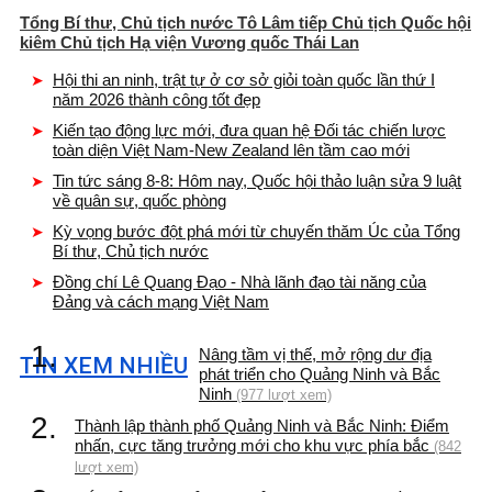
Tổng Bí thư, Chủ tịch nước Tô Lâm tiếp Chủ tịch Quốc hội
kiêm Chủ tịch Hạ viện Vương quốc Thái Lan
Hội thi an ninh, trật tự ở cơ sở giỏi toàn quốc lần thứ I
năm 2026 thành công tốt đẹp
Kiến tạo động lực mới, đưa quan hệ Đối tác chiến lược
toàn diện Việt Nam-New Zealand lên tầm cao mới
Tin tức sáng 8-8: Hôm nay, Quốc hội thảo luận sửa 9 luật
về quân sự, quốc phòng
Kỳ vọng bước đột phá mới từ chuyến thăm Úc của Tổng
Bí thư, Chủ tịch nước
Đồng chí Lê Quang Đạo - Nhà lãnh đạo tài năng của
Đảng và cách mạng Việt Nam
1.
Nâng tầm vị thế, mở rộng dư địa
TIN XEM NHIỀU
phát triển cho Quảng Ninh và Bắc
Ninh
(977 lượt xem)
2.
Thành lập thành phố Quảng Ninh và Bắc Ninh: Điểm
nhấn, cực tăng trưởng mới cho khu vực phía bắc
(842
lượt xem)