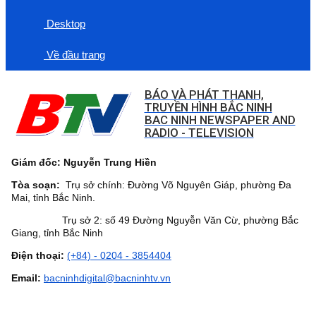
Desktop
Về đầu trang
BÁO VÀ PHÁT THANH,
TRUYỀN HÌNH BẮC NINH
BAC NINH NEWSPAPER AND
RADIO - TELEVISION
Giám đốc: Nguyễn Trung Hiền
Tòa soạn:
Trụ sở chính: Đường Võ Nguyên Giáp, phường Đa
Mai, tỉnh Bắc Ninh.
Trụ sở 2: số 49 Đường Nguyễn Văn Cừ, phường Bắc
Giang, tỉnh Bắc Ninh
Điện thoại:
(+84) - 0204 - 3854404
Email:
bacninhdigital@bacninhtv.vn