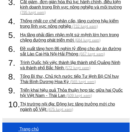
3.
Cắt giảm, đơn giản hóa thủ tục hành chính, điều kiện
kinh doanh trong lĩnh vực nông nghiệp và môi trường
(795 lượt xem)
4.
Thống nhất cơ chế phân cấp, tăng cường hậu kiểm
trong lĩnh vực nông nghiệp
(732 lượt xem)
5.
Hạ tầng phải đảm nhận một sứ mệnh lớn hơn trong
chặng đường phát triển mới
(684 lượt xem)
6.
Đề xuất tăng hơn 86 nghìn tỷ đồng cho dự án đường
sắt Lào Cai-Hà Nội-Hải Phòng
(667 lượt xem)
7.
Trình Quốc hội việc thành lập thành phố Quảng Ninh
và thành phố Bắc Ninh
(572 lượt xem)
8.
Tổng Bí thư, Chủ tịch nước tiếp Tư lệnh Bộ Chỉ huy
Thái Bình Dương Hoa Kỳ
(565 lượt xem)
9.
Triển khai hiệu quả Thỏa thuận hợp tác giữa hai Quốc
hội Việt Nam - Thái Lan
(509 lượt xem)
10.
Thị trường nội địa: Động lực tăng trưởng mới cho
ngành gỗ Việt
(475 lượt xem)
Trang chủ