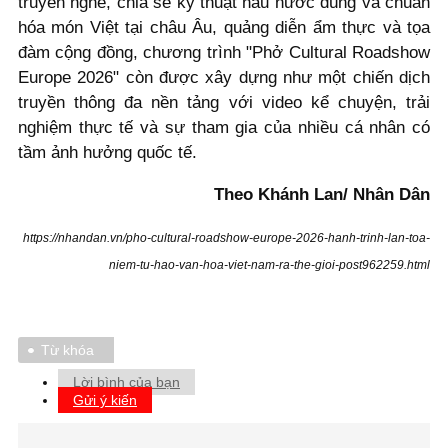
truyền nghề, chia sẻ kỹ thuật nấu nước dùng và chuẩn
hóa món Việt tại châu Âu, quảng diễn ẩm thực và tọa
đàm cộng đồng, chương trình "Phở Cultural Roadshow
Europe 2026" còn được xây dựng như một chiến dịch
truyền thông đa nền tảng với video kể chuyện, trải
nghiệm thực tế và sự tham gia của nhiều cá nhân có
tầm ảnh hưởng quốc tế.
Theo Khánh Lan/ Nhân Dân
https://nhandan.vn/pho-cultural-roadshow-europe-2026-hanh-trinh-lan-toa-
niem-tu-hao-van-hoa-viet-nam-ra-the-gioi-post962259.html
Từ khóa
Lời bình của bạn
Gửi ý kiến