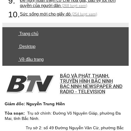
9.
Đề nghị hoàn thiện cơ chế hòa giải, bảo vệ tốt hơn
quyền của người dân
(268 lượt xem)
10.
Sức sống mới cho giấy dó
(254 lượt xem)
Trang chủ
Desktop
Về đầu trang
BÁO VÀ PHÁT THANH,
TRUYỀN HÌNH BẮC NINH
BAC NINH NEWSPAPER AND
RADIO - TELEVISION
Giám đốc: Nguyễn Trung Hiền
Tòa soạn:
Trụ sở chính: Đường Võ Nguyên Giáp, phường Đa
Mai, tỉnh Bắc Ninh.
Trụ sở 2: số 49 Đường Nguyễn Văn Cừ, phường Bắc