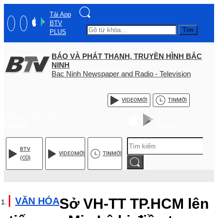
Tải App
BTV
Tìm
PLUS
BÁO VÀ PHÁT THANH, TRUYỀN HÌNH BẮC
NINH
Bac Ninh Newspaper and Radio - Television
VIDEO
MỚI
TIN
MỚI
Hotline: (+84) - 0204 -
Tải App BTV
3555568
PLUS
BTV
VIDEO
MỚI
TIN
MỚI
(CŨ)
VĂN HÓA
Sở VH-TT TP.HCM lên