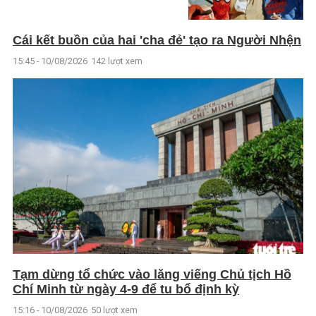
Cái kết buồn của hai 'cha đẻ' tạo ra Người Nhện
15:45 - 10/08/2026
142 lượt xem
Tạm dừng tổ chức vào lăng viếng Chủ tịch Hồ
Chí Minh từ ngày 4-9 để tu bổ định kỳ
15:16 - 10/08/2026
50 lượt xem