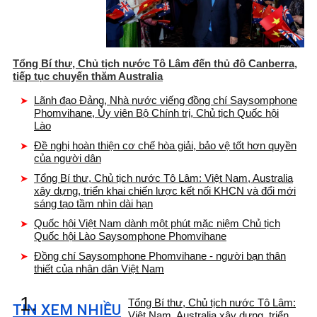
Tổng Bí thư, Chủ tịch nước Tô Lâm đến thủ đô Canberra,
tiếp tục chuyến thăm Australia
Lãnh đạo Đảng, Nhà nước viếng đồng chí Saysomphone
Phomvihane, Ủy viên Bộ Chính trị, Chủ tịch Quốc hội
Lào
Đề nghị hoàn thiện cơ chế hòa giải, bảo vệ tốt hơn quyền
của người dân
Tổng Bí thư, Chủ tịch nước Tô Lâm: Việt Nam, Australia
xây dựng, triển khai chiến lược kết nối KHCN và đổi mới
sáng tạo tầm nhìn dài hạn
Quốc hội Việt Nam dành một phút mặc niệm Chủ tịch
Quốc hội Lào Saysomphone Phomvihane
Đồng chí Saysomphone Phomvihane - người bạn thân
thiết của nhân dân Việt Nam
1.
Tổng Bí thư, Chủ tịch nước Tô Lâm:
TIN XEM NHIỀU
Việt Nam, Australia xây dựng, triển