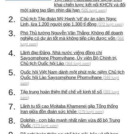
khai chiến lược kết nối KHCN và đổi
mới sáng tạo tầm nhìn dài hạn
(505 lượt xem)
2.
Chủ tịch Tập đoàn Mỹ Hạnh ‘vẽ’ dự án sâm Ngọc
Linh, lừa 1.200 người góp 1.300 tỉ đồng
(372 lượt xem)
3.
Phó Thủ tướng Nguyễn Văn Thắng: Không để doanh
nghiệp có dự án tốt mà không tiếp cận được vốn
(366
lượt xem)
4.
Lãnh đạo Đảng, Nhà nước viếng đồng chí
Saysomphone Phomvihane, Ủy viên Bộ Chính trị,
Chủ tịch Quốc hội Lào
(364 lượt xem)
5.
Quốc hội Việt Nam dành một phút mặc niệm Chủ tịch
Quốc hội Lào Saysomphone Phomvihane
(349 lượt
xem)
6.
Tập trung hoàn thiện thể chế về kinh tế số
(283 lượt
xem)
7.
Lãnh tụ tối cao Mojtaba Khamenei gặp Tổng thống
Iran giữa đồn đoán sức khỏe
(279 lượt xem)
8.
Dolphin - cơn bão mạnh nhất năm vừa đổ bộ Trung
Quốc
(273 lượt xem)