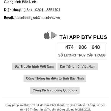
Giang, tỉnh Bắc Ninh
Điện thoại:
(+84) - 0204 - 3854404
Email:
bacninhdigital@bacninhtv.vn
TẢI APP BTV PLUS
474
986
648
SỐ LƯỢNG TRUY CẬP TRANG
Đài Truyền hình Việt Nam
Đài Tiếng nói Việt Nam
Cổng Thông tin điện tử tỉnh Bắc Ninh
Cổng Dịch vụ công Quốc gia
Giấy phép số 80/GP-TTĐT do Cục Phát thanh, Truyền hình và Thông tin điện
tử - Bộ Thông tin và Truyền thông cấp ngày 25/5/2022.