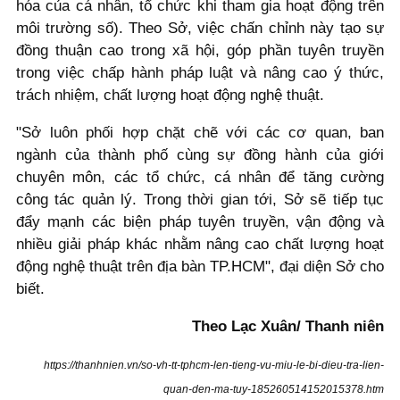
hóa của cá nhân, tổ chức khi tham gia hoạt động trên
môi trường số). Theo Sở, việc chấn chỉnh này tạo sự
đồng thuận cao trong xã hội, góp phần tuyên truyền
trong việc chấp hành pháp luật và nâng cao ý thức,
trách nhiệm, chất lượng hoạt động nghệ thuật.
"Sở luôn phối hợp chặt chẽ với các cơ quan, ban
ngành của thành phố cùng sự đồng hành của giới
chuyên môn, các tổ chức, cá nhân để tăng cường
công tác quản lý. Trong thời gian tới, Sở sẽ tiếp tục
đẩy mạnh các biện pháp tuyên truyền, vận động và
nhiều giải pháp khác nhằm nâng cao chất lượng hoạt
động nghệ thuật trên địa bàn TP.HCM", đại diện Sở cho
biết.
Theo Lạc Xuân/ Thanh niên
https://thanhnien.vn/so-vh-tt-tphcm-len-tieng-vu-miu-le-bi-dieu-tra-lien-
quan-den-ma-tuy-185260514152015378.htm