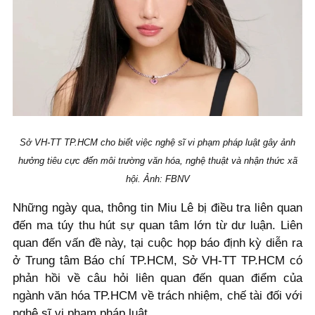
Sở VH-TT TP.HCM cho biết việc nghệ sĩ vi phạm pháp luật gây ảnh
hưởng tiêu cực đến môi trường văn hóa, nghệ thuật và nhận thức xã
hội. Ảnh: FBNV
Những ngày qua, thông tin Miu Lê bị điều tra liên quan
đến ma túy thu hút sự quan tâm lớn từ dư luận. Liên
quan đến vấn đề này, tại cuộc họp báo định kỳ diễn ra
ở Trung tâm Báo chí TP.HCM, Sở VH-TT TP.HCM có
phản hồi về câu hỏi liên quan đến quan điểm của
ngành văn hóa TP.HCM về trách nhiệm, chế tài đối với
nghệ sĩ vi phạm pháp luật.