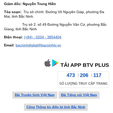
Giám đốc: Nguyễn Trung Hiền
Tòa soạn:
Trụ sở chính: Đường Võ Nguyên Giáp, phường Đa
Mai, tỉnh Bắc Ninh.
Trụ sở 2: số 49 Đường Nguyễn Văn Cừ, phường Bắc
Giang, tỉnh Bắc Ninh
Điện thoại:
(+84) - 0204 - 3854404
Email:
bacninhdigital@bacninhtv.vn
TẢI APP BTV PLUS
473
206
117
SỐ LƯỢNG TRUY CẬP TRANG
Đài Truyền hình Việt Nam
Đài Tiếng nói Việt Nam
Cổng Thông tin điện tử tỉnh Bắc Ninh