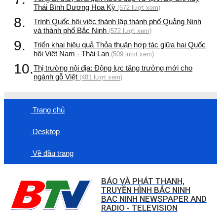
Thái Bình Dương Hoa Kỳ
(572 lượt xem)
8.
Trình Quốc hội việc thành lập thành phố Quảng Ninh
và thành phố Bắc Ninh
(572 lượt xem)
9.
Triển khai hiệu quả Thỏa thuận hợp tác giữa hai Quốc
hội Việt Nam - Thái Lan
(509 lượt xem)
10.
Thị trường nội địa: Động lực tăng trưởng mới cho
ngành gỗ Việt
(481 lượt xem)
Trang chủ
Desktop
Về đầu trang
BÁO VÀ PHÁT THANH,
TRUYỀN HÌNH BẮC NINH
BAC NINH NEWSPAPER AND
RADIO - TELEVISION