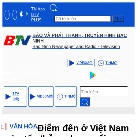
Tải App
BTV
Tìm
PLUS
BÁO VÀ PHÁT THANH, TRUYỀN HÌNH BẮC
NINH
Bac Ninh Newspaper and Radio - Television
VIDEO
MỚI
TIN
MỚI
Hotline: (+84) - 0204 -
Tải App BTV
3555568
PLUS
BTV
VIDEO
MỚI
TIN
MỚI
(CŨ)
VĂN HÓA
Điểm đến ở Việt Nam