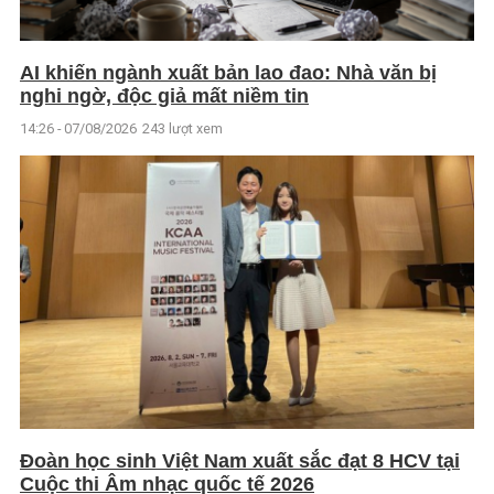
AI khiến ngành xuất bản lao đao: Nhà văn bị
nghi ngờ, độc giả mất niềm tin
14:26 - 07/08/2026
243 lượt xem
Đoàn học sinh Việt Nam xuất sắc đạt 8 HCV tại
Cuộc thi Âm nhạc quốc tế 2026