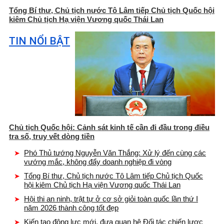
Tổng Bí thư, Chủ tịch nước Tô Lâm tiếp Chủ tịch Quốc hội
kiêm Chủ tịch Hạ viện Vương quốc Thái Lan
TIN NỔI BẬT
Chủ tịch Quốc hội: Cảnh sát kinh tế cần đi đầu trong điều
tra số, truy vết dòng tiền
Phó Thủ tướng Nguyễn Văn Thắng: Xử lý đến cùng các
vướng mắc, không đẩy doanh nghiệp đi vòng
Tổng Bí thư, Chủ tịch nước Tô Lâm tiếp Chủ tịch Quốc
hội kiêm Chủ tịch Hạ viện Vương quốc Thái Lan
Hội thi an ninh, trật tự ở cơ sở giỏi toàn quốc lần thứ I
năm 2026 thành công tốt đẹp
Kiến tạo động lực mới, đưa quan hệ Đối tác chiến lược