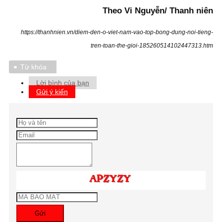
Theo Vi Nguyễn/ Thanh niên
https://thanhnien.vn/diem-den-o-viet-nam-vao-top-bong-dung-noi-tieng-
tren-toan-the-gioi-185260514102447313.htm
Từ khóa
Lời bình của bạn
Gửi ý kiến
Gửi