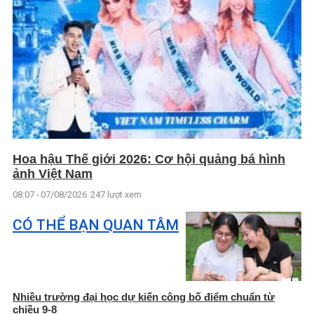
Hoa hậu Thế giới 2026: Cơ hội quảng bá hình
ảnh Việt Nam
08:07 - 07/08/2026
247 lượt xem
CÓ THỂ BẠN QUAN TÂM
Nhiều trường đại học dự kiến công bố điểm chuẩn từ
chiều 9-8