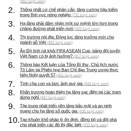
(802 lượt xem)
2.
Thống nhất cơ chế phân cấp, tăng cường hậu kiểm
trong lĩnh vực nông nghiệp
(732 lượt xem)
3.
Hạ tầng phải đảm nhận một sứ mệnh lớn hơn trong
chặng đường phát triển mới
(693 lượt xem)
4.
Thị trường nội địa: Động lực tăng trưởng mới cho
ngành gỗ Việt
(481 lượt xem)
5.
Ấn Độ tính rút khỏi FIFA ASEAN Cup, bảng đội tuyển
Việt Nam có bị ảnh hưởng?
(457 lượt xem)
6.
Thông báo Kết luận của Tổng Bí thư, Chủ tịch nước
Tô Lâm tại Phiên họp Ban Chỉ đạo Trung ương thực
hiện Nghị quyết 57
(451 lượt xem)
7.
Tình cha con và bức ảnh quý giá
(448 lượt xem)
8.
Khẩn trương hoàn thiện hạ tầng sạc điện tại các trạm
dừng nghỉ
(447 lượt xem)
9.
Tập trung phát triển nền tảng bảo mật và an ninh
mạng cho hạ tầng số quốc gia
(436 lượt xem)
10.
Tạo khuôn khổ pháp lý ổn định, đồng bộ và đột phá
cho phát triển các đô thị đặc biệt
(433 lượt xem)