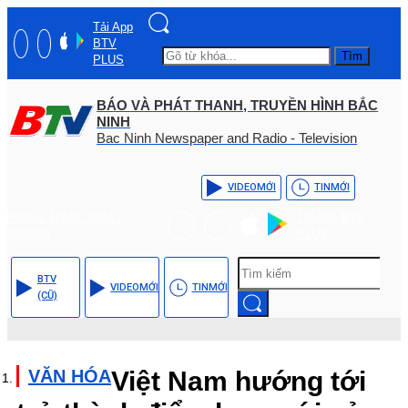
Tải App
BTV
Tìm
PLUS
BÁO VÀ PHÁT THANH, TRUYỀN HÌNH BẮC
NINH
Bac Ninh Newspaper and Radio - Television
VIDEO
MỚI
TIN
MỚI
Hotline: (+84) - 0204 -
Tải App BTV
3555568
PLUS
BTV
VIDEO
MỚI
TIN
MỚI
(CŨ)
VĂN HÓA
Việt Nam hướng tới