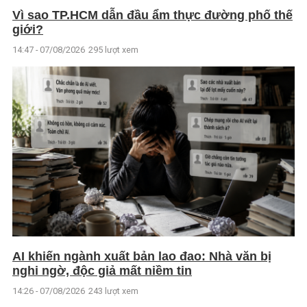
Vì sao TP.HCM dẫn đầu ẩm thực đường phố thế
giới?
14:47 - 07/08/2026
295 lượt xem
AI khiến ngành xuất bản lao đao: Nhà văn bị
nghi ngờ, độc giả mất niềm tin
14:26 - 07/08/2026
243 lượt xem