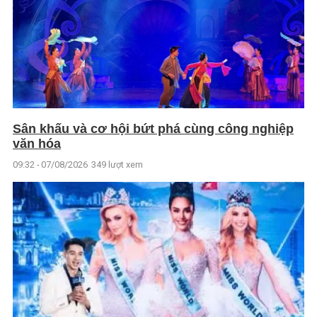
Sân khấu và cơ hội bứt phá cùng công nghiệp
văn hóa
09:32 - 07/08/2026
349 lượt xem