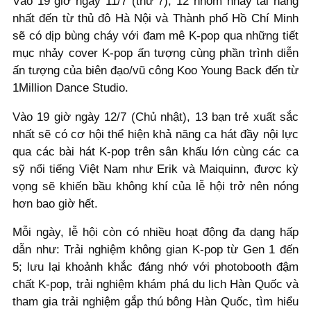
Vào 19 giờ ngày 11/7 (thứ 7), 12 nhóm nhảy tài năng
nhất đến từ thủ đô Hà Nội và Thành phố Hồ Chí Minh
sẽ có dịp bùng cháy với đam mê K-pop qua những tiết
mục nhảy cover K-pop ấn tượng cùng phần trình diễn
ấn tượng của biên đạo/vũ công Koo Young Back đến từ
1Million Dance Studio.
Vào 19 giờ ngày 12/7 (Chủ nhật), 13 bạn trẻ xuất sắc
nhất sẽ có cơ hội thể hiện khả năng ca hát đầy nội lực
qua các bài hát K-pop trên sân khấu lớn cùng các ca
sỹ nổi tiếng Việt Nam như Erik và Maiquinn, được kỳ
vọng sẽ khiến bầu không khí của lễ hội trở nên nóng
hơn bao giờ hết.
Mỗi ngày, lễ hội còn có nhiều hoạt động đa dạng hấp
dẫn như: Trải nghiệm không gian K-pop từ Gen 1 đến
5; lưu lại khoảnh khắc đáng nhớ với photobooth đậm
chất K-pop, trải nghiệm khám phá du lịch Hàn Quốc và
tham gia trải nghiệm gắp thú bông Hàn Quốc, tìm hiểu