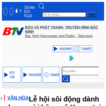
Tải App
BTV
Tìm
PLUS
BÁO VÀ PHÁT THANH, TRUYỀN HÌNH BẮC
NINH
Bac Ninh Newspaper and Radio - Television
VIDEO
MỚI
TIN
MỚI
Hotline: (+84) - 0204 -
Tải App BTV
3555568
PLUS
BTV
VIDEO
MỚI
TIN
MỚI
(CŨ)
VĂN HÓA
Lễ hội sôi động dành