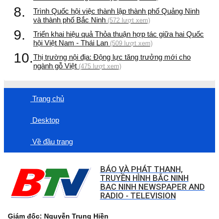
8.
Trình Quốc hội việc thành lập thành phố Quảng Ninh
và thành phố Bắc Ninh
(572 lượt xem)
9.
Triển khai hiệu quả Thỏa thuận hợp tác giữa hai Quốc
hội Việt Nam - Thái Lan
(509 lượt xem)
10.
Thị trường nội địa: Động lực tăng trưởng mới cho
ngành gỗ Việt
(475 lượt xem)
Trang chủ
Desktop
Về đầu trang
BÁO VÀ PHÁT THANH,
TRUYỀN HÌNH BẮC NINH
BAC NINH NEWSPAPER AND
RADIO - TELEVISION
Giám đốc: Nguyễn Trung Hiền