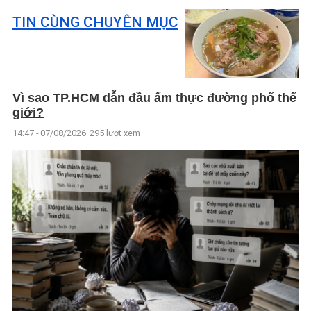
TIN CÙNG CHUYÊN MỤC
Vì sao TP.HCM dẫn đầu ẩm thực đường phố thế
giới?
14:47 - 07/08/2026
295 lượt xem