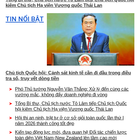
kiêm Chủ tịch Hạ viện Vương quốc Thái Lan
TIN NỔI BẬT
Chủ tịch Quốc hội: Cảnh sát kinh tế cần đi đầu trong điều
tra số, truy vết dòng tiền
Phó Thủ tướng Nguyễn Văn Thắng: Xử lý đến cùng các
vướng mắc, không đẩy doanh nghiệp đi vòng
Tổng Bí thư, Chủ tịch nước Tô Lâm tiếp Chủ tịch Quốc
hội kiêm Chủ tịch Hạ viện Vương quốc Thái Lan
Hội thi an ninh, trật tự ở cơ sở giỏi toàn quốc lần thứ I
năm 2026 thành công tốt đẹp
Kiến tạo động lực mới, đưa quan hệ Đối tác chiến lược
toàn diện Việt Nam-New Zealand lên tầm cao mới