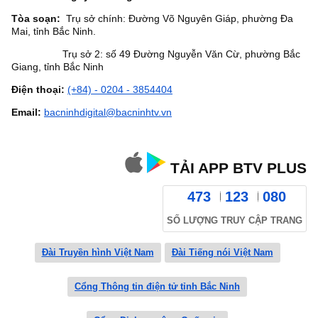
Tòa soạn:
Trụ sở chính: Đường Võ Nguyên Giáp, phường Đa
Mai, tỉnh Bắc Ninh.
Trụ sở 2: số 49 Đường Nguyễn Văn Cừ, phường Bắc
Giang, tỉnh Bắc Ninh
Điện thoại:
(+84) - 0204 - 3854404
Email:
bacninhdigital@bacninhtv.vn
TẢI APP BTV PLUS
473
123
080
SỐ LƯỢNG TRUY CẬP TRANG
Đài Truyền hình Việt Nam
Đài Tiếng nói Việt Nam
Cổng Thông tin điện tử tỉnh Bắc Ninh