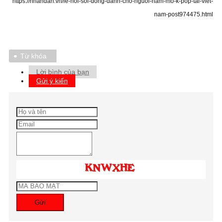
https://nhandan.vn/le-hoi-soi-dong-danh-cho-nguoi-ham-mo-k-pop-tai-viet-
nam-post974475.html
Từ khóa
Lời bình của bạn
Gửi ý kiến
Gửi