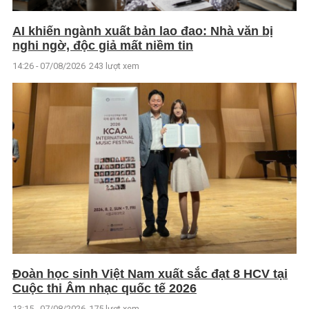
AI khiến ngành xuất bản lao đao: Nhà văn bị
nghi ngờ, độc giả mất niềm tin
14:26 - 07/08/2026
243 lượt xem
Đoàn học sinh Việt Nam xuất sắc đạt 8 HCV tại
Cuộc thi Âm nhạc quốc tế 2026
13:15 - 07/08/2026
175 lượt xem