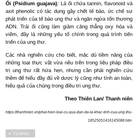
Ổi (Psidium guajava)
: Lá ổi chứa tannin, flavonoid và
axit phenolic có tác dụng gây chết tế bào, ức chế sự
phát triển của tế bào ung thư và ngăn ngừa tổn thương
ADN. Trái ổi cũng làm giảm căng thẳng oxy hóa và
viêm, đây là những yếu tố chính trong quá trình tiến
triển của ung thư.
Các nhà nghiên cứu cho biết, mặc dù tiềm năng của
những loại thực vật vừa nêu trên trong liệu pháp điều
trị ung thư rất hứa hẹn, nhưng cần phải nghiên cứu
thêm để hiểu đầy đủ về dược lý cũng như tính an toàn,
hiệu quả của chúng trong điều trị ung thư.
Theo Thiên Lan/ Thanh niên
https://thanhnien.vn/phat-hien-loai-cu-qua-dan-da-la-khac-tinh-cua-ung-thu-
18525051416145088.htm
Từ khóa