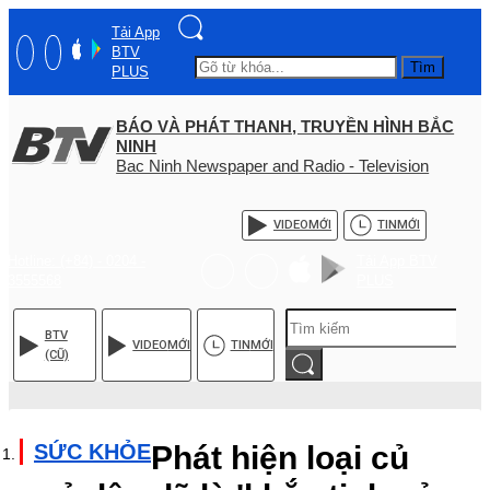
Tải App
BTV
Tìm
PLUS
BÁO VÀ PHÁT THANH, TRUYỀN HÌNH BẮC
NINH
Bac Ninh Newspaper and Radio - Television
VIDEO
MỚI
TIN
MỚI
Hotline: (+84) - 0204 -
Tải App BTV
3555568
PLUS
BTV
VIDEO
MỚI
TIN
MỚI
(CŨ)
SỨC KHỎE
Phát hiện loại củ