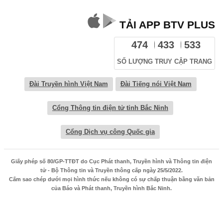
TẢI APP BTV PLUS
474
433
533
SỐ LƯỢNG TRUY CẬP TRANG
Đài Truyền hình Việt Nam
Đài Tiếng nói Việt Nam
Cổng Thông tin điện tử tỉnh Bắc Ninh
Cổng Dịch vụ công Quốc gia
Giấy phép số 80/GP-TTĐT do Cục Phát thanh, Truyền hình và Thông tin điện
tử - Bộ Thông tin và Truyền thông cấp ngày 25/5/2022.
Cấm sao chép dưới mọi hình thức nếu không có sự chấp thuận bằng văn bản
của Báo và Phát thanh, Truyền hình Bắc Ninh.