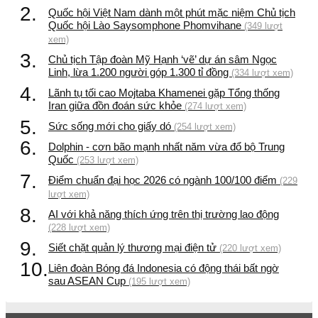
2.
Quốc hội Việt Nam dành một phút mặc niệm Chủ tịch
Quốc hội Lào Saysomphone Phomvihane
(349 lượt
xem)
3.
Chủ tịch Tập đoàn Mỹ Hạnh ‘vẽ’ dự án sâm Ngọc
Linh, lừa 1.200 người góp 1.300 tỉ đồng
(334 lượt xem)
4.
Lãnh tụ tối cao Mojtaba Khamenei gặp Tổng thống
Iran giữa đồn đoán sức khỏe
(274 lượt xem)
5.
Sức sống mới cho giấy dó
(254 lượt xem)
6.
Dolphin - cơn bão mạnh nhất năm vừa đổ bộ Trung
Quốc
(253 lượt xem)
7.
Điểm chuẩn đại học 2026 có ngành 100/100 điểm
(229
lượt xem)
8.
AI với khả năng thích ứng trên thị trường lao động
(228 lượt xem)
9.
Siết chặt quản lý thương mại điện tử
(220 lượt xem)
10.
Liên đoàn Bóng đá Indonesia có động thái bất ngờ
sau ASEAN Cup
(195 lượt xem)