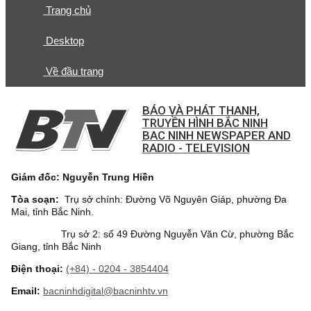
Trang chủ
Desktop
Về đầu trang
BÁO VÀ PHÁT THANH,
TRUYỀN HÌNH BẮC NINH
BAC NINH NEWSPAPER AND
RADIO - TELEVISION
Giám đốc: Nguyễn Trung Hiền
Tòa soạn:
Trụ sở chính: Đường Võ Nguyên Giáp, phường Đa
Mai, tỉnh Bắc Ninh.
Trụ sở 2: số 49 Đường Nguyễn Văn Cừ, phường Bắc
Giang, tỉnh Bắc Ninh
Điện thoại:
(+84) - 0204 - 3854404
Email:
bacninhdigital@bacninhtv.vn