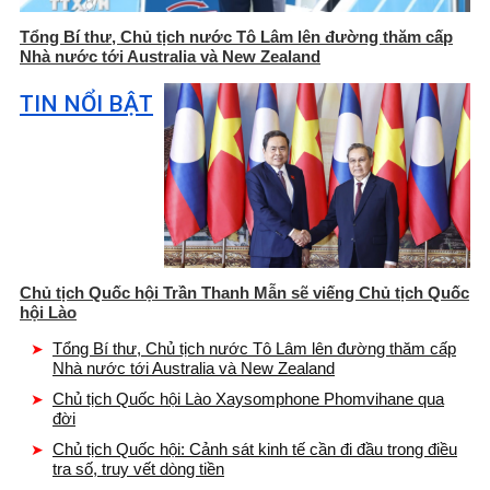
Tổng Bí thư, Chủ tịch nước Tô Lâm lên đường thăm cấp
Nhà nước tới Australia và New Zealand
TIN NỔI BẬT
Chủ tịch Quốc hội Trần Thanh Mẫn sẽ viếng Chủ tịch Quốc
hội Lào
Tổng Bí thư, Chủ tịch nước Tô Lâm lên đường thăm cấp
Nhà nước tới Australia và New Zealand
Chủ tịch Quốc hội Lào Xaysomphone Phomvihane qua
đời
Chủ tịch Quốc hội: Cảnh sát kinh tế cần đi đầu trong điều
tra số, truy vết dòng tiền