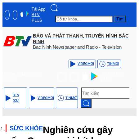
Tải App
BTV
Tìm
PLUS
BÁO VÀ PHÁT THANH, TRUYỀN HÌNH BẮC
NINH
Bac Ninh Newspaper and Radio - Television
VIDEO
MỚI
TIN
MỚI
Hotline: (+84) - 0204 -
Tải App BTV
3555568
PLUS
BTV
VIDEO
MỚI
TIN
MỚI
(CŨ)
SỨC KHỎE
Nghiên cứu gây