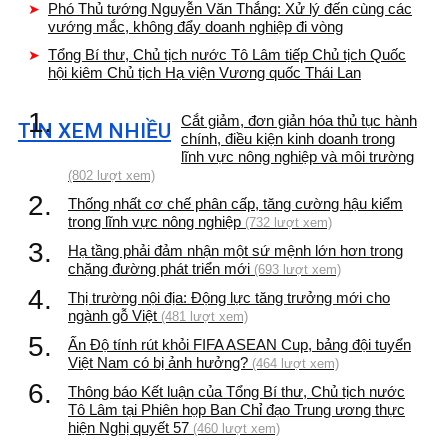
Phó Thủ tướng Nguyễn Văn Thắng: Xử lý đến cùng các
vướng mắc, không đẩy doanh nghiệp đi vòng
Tổng Bí thư, Chủ tịch nước Tô Lâm tiếp Chủ tịch Quốc
hội kiêm Chủ tịch Hạ viện Vương quốc Thái Lan
1.
Cắt giảm, đơn giản hóa thủ tục hành
TIN XEM NHIỀU
chính, điều kiện kinh doanh trong
lĩnh vực nông nghiệp và môi trường
(802 lượt xem)
2.
Thống nhất cơ chế phân cấp, tăng cường hậu kiểm
trong lĩnh vực nông nghiệp
(732 lượt xem)
3.
Hạ tầng phải đảm nhận một sứ mệnh lớn hơn trong
chặng đường phát triển mới
(693 lượt xem)
4.
Thị trường nội địa: Động lực tăng trưởng mới cho
ngành gỗ Việt
(481 lượt xem)
5.
Ấn Độ tính rút khỏi FIFA ASEAN Cup, bảng đội tuyển
Việt Nam có bị ảnh hưởng?
(464 lượt xem)
6.
Thông báo Kết luận của Tổng Bí thư, Chủ tịch nước
Tô Lâm tại Phiên họp Ban Chỉ đạo Trung ương thực
hiện Nghị quyết 57
(460 lượt xem)