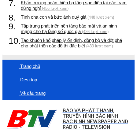
7.
Khẩn trương hoàn thiện hạ tầng sạc điện tại các trạm
dừng nghỉ
(456 lượt xem)
8.
Tình cha con và bức ảnh quý giá
(448 lượt xem)
9.
Tập trung phát triển nền tảng bảo mật và an ninh
mạng cho hạ tầng số quốc gia
(436 lượt xem)
10.
Tạo khuôn khổ pháp lý ổn định, đồng bộ và đột phá
cho phát triển các đô thị đặc biệt
(433 lượt xem)
Trang chủ
Desktop
Về đầu trang
BÁO VÀ PHÁT THANH,
TRUYỀN HÌNH BẮC NINH
BAC NINH NEWSPAPER AND
RADIO - TELEVISION