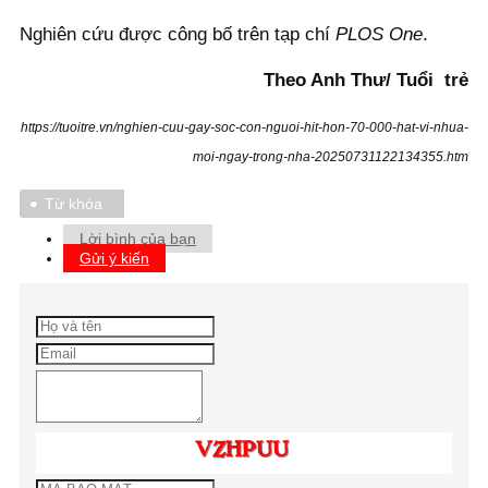
Nghiên cứu được công bố trên tạp chí
PLOS One
.
Theo Anh Thư/ Tuổi trẻ
https://tuoitre.vn/nghien-cuu-gay-soc-con-nguoi-hit-hon-70-000-hat-vi-nhua-
moi-ngay-trong-nha-20250731122134355.htm
Từ khóa
Lời bình của bạn
Gửi ý kiến