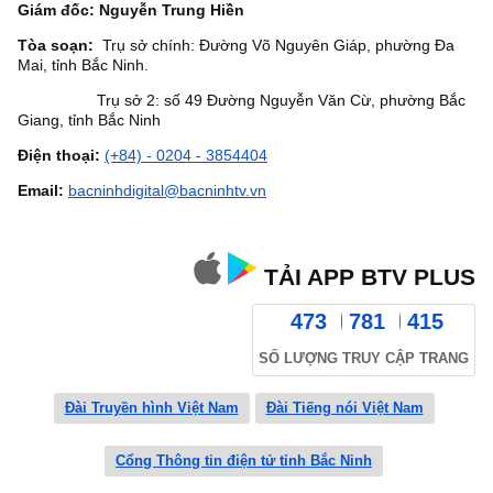
Giám đốc: Nguyễn Trung Hiền
Tòa soạn:
Trụ sở chính: Đường Võ Nguyên Giáp, phường Đa
Mai, tỉnh Bắc Ninh.
Trụ sở 2: số 49 Đường Nguyễn Văn Cừ, phường Bắc
Giang, tỉnh Bắc Ninh
Điện thoại:
(+84) - 0204 - 3854404
Email:
bacninhdigital@bacninhtv.vn
TẢI APP BTV PLUS
473
781
415
SỐ LƯỢNG TRUY CẬP TRANG
Đài Truyền hình Việt Nam
Đài Tiếng nói Việt Nam
Cổng Thông tin điện tử tỉnh Bắc Ninh