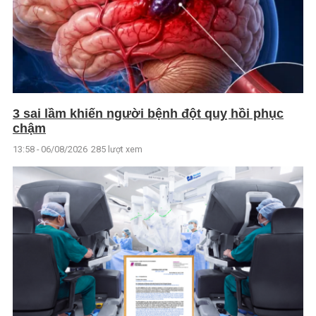
3 sai lầm khiến người bệnh đột quỵ hồi phục
chậm
13:58 - 06/08/2026
285 lượt xem