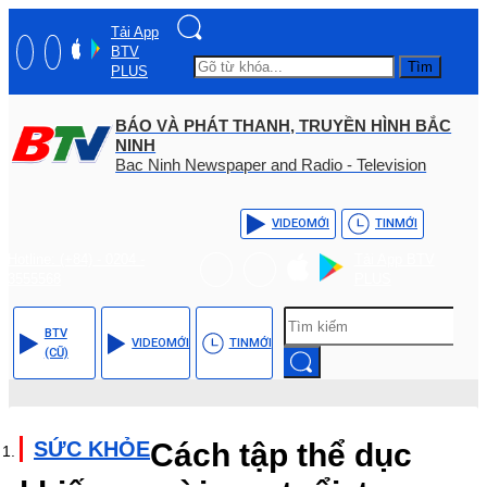
Tải App
BTV
Tìm
PLUS
BÁO VÀ PHÁT THANH, TRUYỀN HÌNH BẮC
NINH
Bac Ninh Newspaper and Radio - Television
VIDEO
MỚI
TIN
MỚI
Hotline: (+84) - 0204 -
Tải App BTV
3555568
PLUS
BTV
VIDEO
MỚI
TIN
MỚI
(CŨ)
SỨC KHỎE
Cách tập thể dục