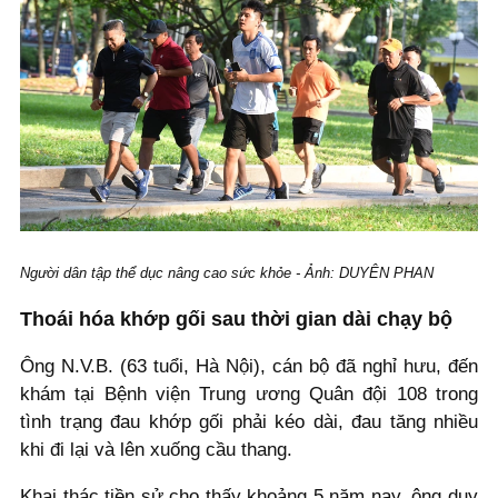
Người dân tập thể dục nâng cao sức khỏe - Ảnh: DUYÊN PHAN
Thoái hóa khớp gối sau thời gian dài chạy bộ
Ông N.V.B. (63 tuổi, Hà Nội), cán bộ đã nghỉ hưu, đến
khám tại Bệnh viện Trung ương Quân đội 108 trong
tình trạng đau khớp gối phải kéo dài, đau tăng nhiều
khi đi lại và lên xuống cầu thang.
Khai thác tiền sử cho thấy khoảng 5 năm nay, ông duy