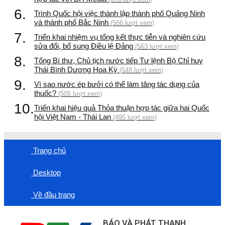
6.
Trình Quốc hội việc thành lập thành phố Quảng Ninh
và thành phố Bắc Ninh
(566 lượt xem)
7.
Triển khai nhiệm vụ tổng kết thực tiễn và nghiên cứu
sửa đổi, bổ sung Điều lệ Đảng
(563 lượt xem)
8.
Tổng Bí thư, Chủ tịch nước tiếp Tư lệnh Bộ Chỉ huy
Thái Bình Dương Hoa Kỳ
(548 lượt xem)
9.
Vì sao nước ép bưởi có thể làm tăng tác dụng của
thuốc?
(505 lượt xem)
10.
Triển khai hiệu quả Thỏa thuận hợp tác giữa hai Quốc
hội Việt Nam - Thái Lan
(495 lượt xem)
Trang chủ
Desktop
Về đầu trang
BÁO VÀ PHÁT THANH,