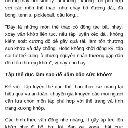
những thay đổi sinh lý "đi xuống", không còn phù hợp
với các môn thể thao, như chạy bộ đường dài, đá
bóng, tennis, pickleball, cầu lông…
"Đây là những môn thể thao có động tác bật nhảy,
xoay vặn khớp liên tục, nếu tập luyện kéo dài, không
kiểm soát cường độ dễ gây quá tải, làm tổn thương
sụn khớp và dây chằng. Hoặc không khởi động kỹ, tập
sai tư thế cũng là những nguyên nhân thường gặp dẫn
đến tổn thương khớp", vị này cho hay.
Tập thể dục làm sao để đảm bảo sức khỏe?
Để việc tập luyện thể dục thể thao thực sự mang lại
hiệu quả và an toàn, chuyên gia khuyến cáo mọi người
cần lựa chọn môn tập phù hợp với thể trạng và tình
trạng xương khớp.
Các hình thức vận động nhẹ nhàng, ít gây áp lực lên
khớp như đi bộ, bơi lội, đạp xe, yoga, thái cực