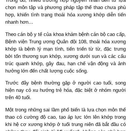
Trong đó, nhiều trường hợp nguyên nhân đến từ lựa
chọn môn tập và phương pháp tập thể thao chưa phù
hợp, khiến tình trạng thoái hóa xương khớp diễn tiến
nhanh hơn…
Theo cán bộ y tế của khoa khám bệnh cán bộ cao cấp,
Bệnh viện Trung ương Quân đội 108, thoái hóa xương
khớp là bệnh lý mạn tính, tiến triển từ từ, đặc trưng
bởi tổn thương sụn khớp, xương dưới sụn và các cấu
trúc quanh khớp, gây đau, hạn chế vận động và ảnh
hưởng lớn đến chất lượng cuộc sống.
Trước đây bệnh thường gặp ở người cao tuổi, song
hiện nay có xu hướng trẻ hóa, đặc biệt ở nhóm người
trên 40 tuổi.
Một trong những sai lầm phổ biến là lựa chọn môn thể
thao có cường độ cao, tạo áp lực lớn lên khớp trong
khi hệ cơ xương khớp ở tuổi trung niên đã bắt đầu có