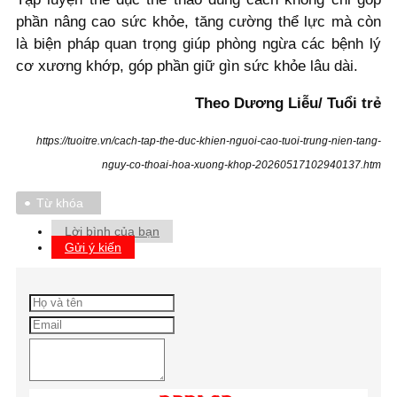
phần nâng cao sức khỏe, tăng cường thể lực mà còn
là biện pháp quan trọng giúp phòng ngừa các bệnh lý
cơ xương khớp, góp phần giữ gìn sức khỏe lâu dài.
Theo Dương Liễu/ Tuổi trẻ
https://tuoitre.vn/cach-tap-the-duc-khien-nguoi-cao-tuoi-trung-nien-tang-
nguy-co-thoai-hoa-xuong-khop-20260517102940137.htm
Từ khóa
Lời bình của bạn
Gửi ý kiến