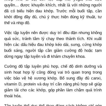
quyền… được khuyến khích, nhất là với những người
đã có biểu hiện đau khớp. Trước mỗi buổi tập, cần
khởi động đầy đủ, chú ý thực hiện đúng kỹ thuật, tư
thế và nhịp độ.
Việc tập luyện nên được duy trì đều đặn nhưng không
quá sức, tránh tâm lý chạy theo thành tích. Khi xuất
hiện các dấu hiệu đau khớp kéo dài, sưng, cứng khớp
buổi sáng, người tập cần giảm cường độ hoặc tạm
dừng ngay tập luyện và đi khám chuyên khoa.
Cường độ tập luyện phù hợp, chế độ dinh dưỡng và
sinh hoạt hợp lý cũng đóng vai trò quan trọng trong
việc bảo vệ hệ xương khớp. Bổ sung đầy đủ canxi,
vitamin D, protein và duy trì cân nặng phù hợp sẽ giúp
giảm tải cho các khớp, góp phần làm chậm quá trình
thoái hóa.
Tập luyện thể dục thể thao đúng cách không chỉ góp