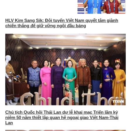
HLV Kim Sang Sik: Đội tuyển Việt Nam quyết tâm giành
chiến thắng để giữ vững ngôi đầu bảng
Chủ tịch Quốc hội Thái Lan dự lễ khai mạc Triển lãm kỷ
niệm 50 năm thiết lập quan hệ ngoại giao Việt Nam-Thái
Lan