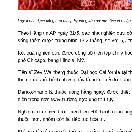
Loại thuốc dạng uống mới mang hy vọng kéo dài sự sống cho bệnh n
Theo Hãng tin AP ngày 31/5, các nhà nghiên cứu cô
sống thêm được trung bình 13,2 tháng, so với 6,7 th
Kết quả nghiên cứu được công bố trên tạp chí y họ
phố Chicago, bang Illinois, Mỹ.
Tiến sĩ Zev Wainberg thuộc Đại học California tại
thể chữa khỏi bệnh nhưng đây là bước tiến lớn sau 
Daraxonrasib là thuốc uống hằng ngày, được thiết 
hiện trong hơn 90% trường hợp ung thư tụy.
Nghiên cứu được thực hiện trên 500 bệnh nhân ung
thuốc mới, nhóm còn lại tiếp tục hóa trị.
Không chỉ giúp kéo dài thời gian sống, thuốc còn gi