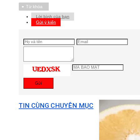
Từ khóa
Lời bình của bạn
Gửi ý kiến
Gửi
TIN CÙNG CHUYÊN MỤC