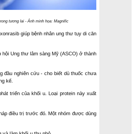
rong tương lai - Ảnh minh họa: Magnific
xonrasib giúp bệnh nhân ung thư tụy di căn
iệp hội Ung thư lâm sàng Mỹ (ASCO) ở thành
g đầu nghiên cứu - cho biết dù thuốc chưa
ng kể.
át triển của khối u. Loại protein này xuất
háp điều trị trước đó. Một nhóm được dùng
 và làm khối u thu nhỏ.