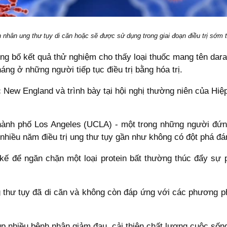
hân ung thư tụy di căn hoặc sẽ được sử dụng trong giai đoạn điều trị sớm t
ng bố kết quả thử nghiệm cho thấy loại thuốc mang tên dara
áng ở những người tiếp tục điều trị bằng hóa trị.
c New England và trình bày tại hội nghị thường niên của H
 thành phố Los Angeles (UCLA) - một trong những người đứn
nhiều năm điều trị ung thư tụy gần như không có đột phá đá
kế để ngăn chặn một loại protein bất thường thúc đẩy sự ph
 thư tụy đã di căn và không còn đáp ứng với các phương p
úp nhiều bệnh nhân giảm đau, cải thiện chất lượng cuộc sống