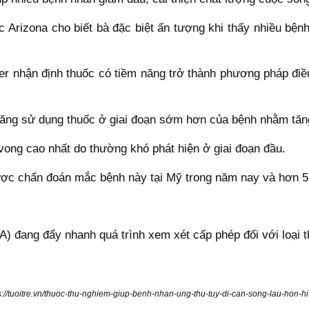
 Arizona cho biết bà đặc biệt ấn tượng khi thấy nhiều bệnh 
er nhận định thuốc có tiềm năng trở thành phương pháp điề
ăng sử dụng thuốc ở giai đoạn sớm hơn của bệnh nhằm tăng
 vong cao nhất do thường khó phát hiện ở giai đoạn đầu.
ợc chẩn đoán mắc bệnh này tại Mỹ trong năm nay và hơn 52
đang đẩy nhanh quá trình xem xét cấp phép đối với loại t
s://tuoitre.vn/thuoc-thu-nghiem-giup-benh-nhan-ung-thu-tuy-di-can-song-lau-hon