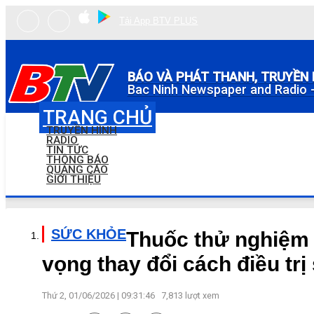
Tải App BTV PLUS
BÁO VÀ PHÁT THANH, TRUYỀN 
Bac Ninh Newspaper and Radio -
TRANG CHỦ
TRUYỀN HÌNH
RADIO
TIN TỨC
THÔNG BÁO
QUẢNG CÁO
GIỚI THIỆU
SỨC KHỎE
Thuốc thử nghiệm 
vọng thay đổi cách điều tr
Thứ 2, 01/06/2026 | 09:31:46
7,813
lượt xem