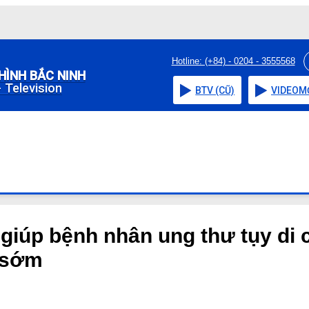
Hotline: (+84) - 0204 - 3555568
HÌNH BẮC NINH
 Television
BTV (CŨ)
VIDEO
M
giúp bệnh nhân ung thư tụy di 
ị sớm