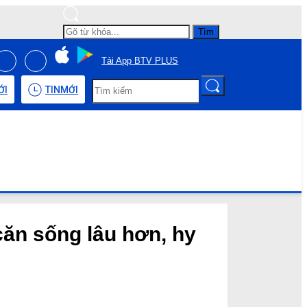
Tìm
Tải App BTV PLUS
ỚI
TIN
MỚI
căn sống lâu hơn, hy