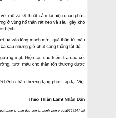
 vết mổ và kỹ thuật cắm lại niệu quản phức
ường ở vùng hố thận rất hẹp và sâu, gây khó
ời bệnh.
ơi ùa vào lòng mạch mới, quả thận từ màu
 òa sau những giờ phút căng thẳng tột độ.
gương mặt. Hiện tại, các kiểm tra các xét
hường, tưới máu cho thận tổn thương được
i bệnh chấn thương tạng phức tạp tại Việt
Theo Thiên Lam/ Nhân Dân
huat-ghep-tu-than-dau-tien-tai-benh-vien-e-post966454.html