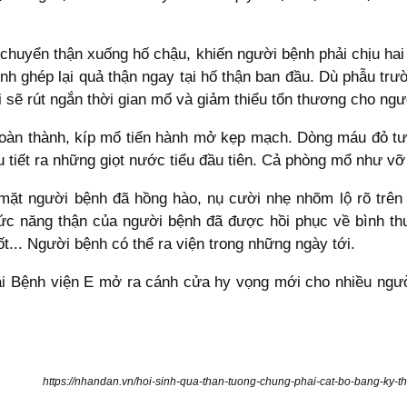
 chuyển thận xuống hố chậu, khiến người bệnh phải chịu hai
định ghép lại quả thận ngay tại hố thận ban đầu. Dù phẫu tr
 sẽ rút ngắn thời gian mổ và giảm thiểu tổn thương cho ngư
oàn thành, kíp mổ tiến hành mở kẹp mạch. Dòng máu đỏ tư
u tiết ra những giọt nước tiểu đầu tiên. Cả phòng mổ như vỡ
mặt người bệnh đã hồng hào, nụ cười nhẹ nhõm lộ rõ trên 
hức năng thận của người bệnh đã được hồi phục về bình t
t... Người bệnh có thể ra viện trong những ngày tới.
tại Bệnh viện E mở ra cánh cửa hy vọng mới cho nhiều ngườ
https://nhandan.vn/hoi-sinh-qua-than-tuong-chung-phai-cat-bo-bang-ky-t