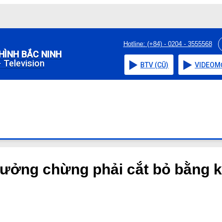
Hotline: (+84) - 0204 - 3555568
HÌNH BẮC NINH
 Television
BTV (CŨ)
VIDEO
M
tưởng chừng phải cắt bỏ bằng k