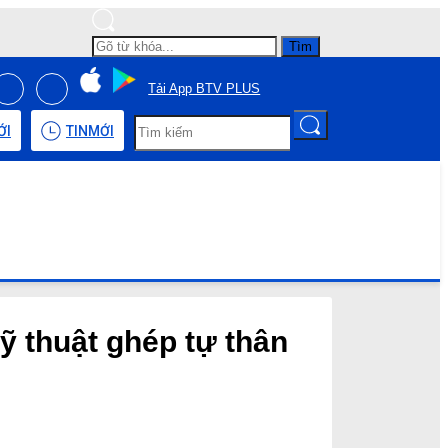
Tìm
Tải App BTV PLUS
ỚI
TIN
MỚI
ỹ thuật ghép tự thân