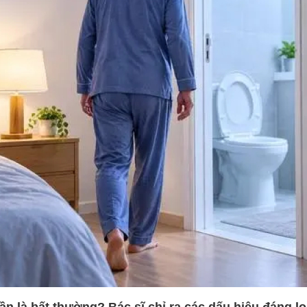
ần là bất thường? Bác sĩ chỉ ra các dấu hiệu đáng lo