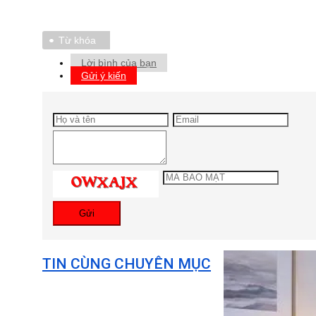
Từ khóa
Lời bình của bạn
Gửi ý kiến
Gửi
TIN CÙNG CHUYÊN MỤC