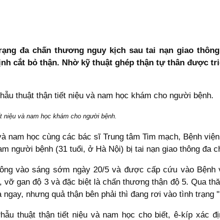
rạng đa chấn thương nguy kịch sau tai nạn giao thông
h cắt bỏ thận. Nhờ kỹ thuật ghép thận tự thân được triể
iết niệu và nam học khám cho người bệnh.
u và nam học cùng các bác sĩ Trung tâm Tim mạch, Bệnh viện
am người bệnh (31 tuổi, ở Hà Nội) bị tai nạn giao thông đa 
thông vào sáng sớm ngày 20/5 và được cấp cứu vào Bệnh vi
 vỡ gan độ 3 và đặc biệt là chấn thương thận độ 5. Qua th
ngay, nhưng quả thận bên phải thì đang rơi vào tình trạng 
ẫu thuật thận tiết niệu và nam học cho biết, ê-kíp xác đị