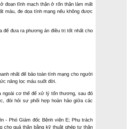
i ở đoạn tĩnh mạch thận ở rốn thận làm mất
mất máu, đe dọa tính mạng nếu không được
 để đưa ra phương án điều trị tốt nhất cho
hanh nhất để bảo toàn tính mạng cho người
hức năng lọc máu suốt đời.
a ngoài cơ thể để xử lý tổn thương, sau đó
ực, đòi hỏi sự phối hợp hoàn hảo giữa các
yên - Phó Giám đốc Bệnh viện E; Phụ trách
g cho quả thận bằng kỹ thuật ghép tự thân