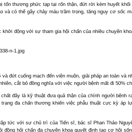
bị tổn thương phức tạp tại rốn thận, đứt rời kèm huyết khố
ao và có thể gây chảy máu trầm trọng, tăng nguy cơ sốc 
 khởi động với sự tham gia hội chẩn của nhiều chuyên khoa
 và đứt cuống mạch đến viện muộn, giải pháp an toàn và n
 nhiên, cắt bỏ đồng nghĩa với việc người bệnh mất đi 50% c
n chất đây là kỹ thuật đưa quả thận của chính người bệnh r
h trạng đa chấn thương khiến việc phẫu thuật cực kỳ áp l
 lập tức với sự chủ trì của Tiến sĩ, bác sĩ Phan Thảo Ngu
ội đồng hội chẩn đa chuyên khoa quyết định tạo cơ hội sốn