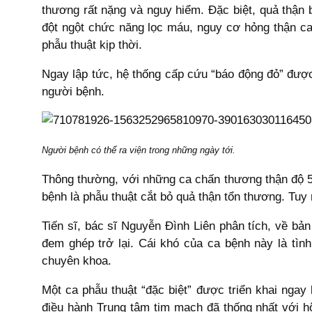
thương rất nặng và nguy hiểm. Đặc biệt, quả thận 
đột ngột chức năng lọc máu, nguy cơ hỏng thận c
phẫu thuật kịp thời.
Ngay lập tức, hệ thống cấp cứu “báo động đỏ” được
người bệnh.
Người bệnh có thể ra viện trong những ngày tới.
Thông thường, với những ca chấn thương thận độ 5
bệnh là phẫu thuật cắt bỏ quả thận tổn thương. Tuy
Tiến sĩ, bác sĩ Nguyễn Đình Liên phân tích, về bả
đem ghép trở lại. Cái khó của ca bệnh này là tìn
chuyên khoa.
Một ca phẫu thuật “đặc biệt” được triển khai ngay
điều hành Trung tâm tim mạch đã thống nhất với h