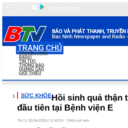
Tải App BTV PLUS
BÁO VÀ PHÁT THANH, TRUYỀN 
Bac Ninh Newspaper and Radio -
TRANG CHỦ
TRUYỀN HÌNH
RADIO
TIN TỨC
THÔNG BÁO
QUẢNG CÁO
GIỚI THIỆU
SỨC KHỎE
Hồi sinh quả thận 
đầu tiên tại Bệnh viện E
Thứ 3, 02/06/2026 | 12:45:29
7,846
lượt xem