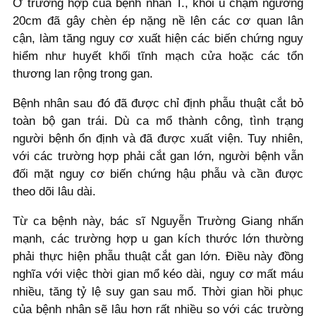
Ở trường hợp của bệnh nhân T., khối u chạm ngưỡng
20cm đã gây chèn ép nặng nề lên các cơ quan lân
cận, làm tăng nguy cơ xuất hiện các biến chứng nguy
hiểm như huyết khối tĩnh mạch cửa hoặc các tổn
thương lan rộng trong gan.
Bệnh nhân sau đó đã được chỉ định phẫu thuật cắt bỏ
toàn bộ gan trái. Dù ca mổ thành công, tình trạng
người bệnh ổn định và đã được xuất viện. Tuy nhiên,
với các trường hợp phải cắt gan lớn, người bệnh vẫn
đối mặt nguy cơ biến chứng hậu phẫu và cần được
theo dõi lâu dài.
Từ ca bệnh này, bác sĩ Nguyễn Trường Giang nhấn
mạnh, các trường hợp u gan kích thước lớn thường
phải thực hiện phẫu thuật cắt gan lớn. Điều này đồng
nghĩa với việc thời gian mổ kéo dài, nguy cơ mất máu
nhiều, tăng tỷ lệ suy gan sau mổ. Thời gian hồi phục
của bệnh nhân sẽ lâu hơn rất nhiều so với các trường