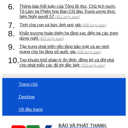
6.
Thông báo Kết luận của Tổng Bí thư, Chủ tịch nước
Tô Lâm tại Phiên họp Ban Chỉ đạo Trung ương thực
hiện Nghị quyết 57
(451 lượt xem)
7.
Tình cha con và bức ảnh quý giá
(448 lượt xem)
8.
Khẩn trương hoàn thiện hạ tầng sạc điện tại các trạm
dừng nghỉ
(447 lượt xem)
9.
Tập trung phát triển nền tảng bảo mật và an ninh
mạng cho hạ tầng số quốc gia
(436 lượt xem)
10.
Tạo khuôn khổ pháp lý ổn định, đồng bộ và đột phá
cho phát triển các đô thị đặc biệt
(433 lượt xem)
Trang chủ
Desktop
Về đầu trang
BÁO VÀ PHÁT THANH,