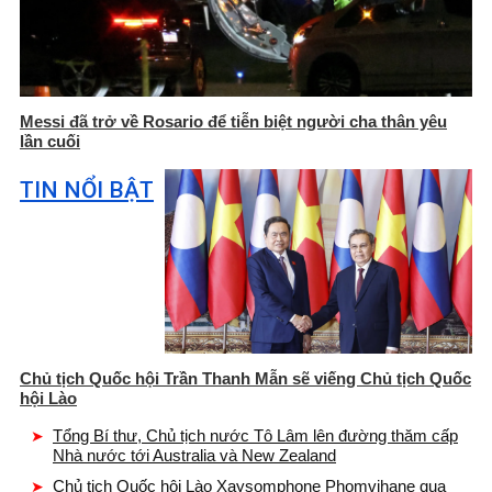
Messi đã trở về Rosario để tiễn biệt người cha thân yêu
lần cuối
TIN NỔI BẬT
Chủ tịch Quốc hội Trần Thanh Mẫn sẽ viếng Chủ tịch Quốc
hội Lào
Tổng Bí thư, Chủ tịch nước Tô Lâm lên đường thăm cấp
Nhà nước tới Australia và New Zealand
Chủ tịch Quốc hội Lào Xaysomphone Phomvihane qua