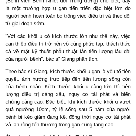
(Bệnh viện Bệnh Nhiệt đới Trung ương) cho biết, đây
là một trường hợp u gan tiến triển đặc biệt lớn do
người bệnh hoàn toàn bỏ trống việc điều trị và theo dõi
từ giai đoạn sớm.
"Với các khối u có kích thước lớn như thế này, việc
can thiệp điều trị trở nên vô cùng phức tạp, thách thức
cả về mặt kỹ thuật phẫu thuật lẫn tiên lượng lâu dài
của người bệnh", bác sĩ Giang phân tích.
Theo bác sĩ Giang, kích thước khối u gan là yếu tố tiên
quyết, ảnh hưởng trực tiếp đến tiên lượng sống còn
của bệnh nhân. Kích thước khối u càng lớn thì tiên
lượng điều trị càng xấu, nguy cơ tái phát và biến
chứng càng cao. Đặc biệt, khi kích thước khối u vượt
quá ngưỡng 10cm, tỷ lệ sống sau 5 năm của người
bệnh bị kéo giảm đáng kể, đồng thời nguy cơ tái phát
và lan rộng tổn thương trong gan cũng tăng cao.