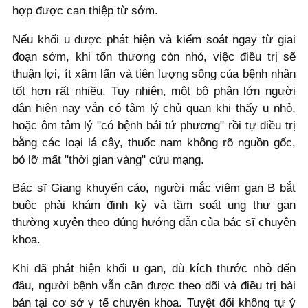
hợp được can thiệp từ sớm.
Nếu khối u được phát hiện và kiểm soát ngay từ giai
đoạn sớm, khi tổn thương còn nhỏ, việc điều trị sẽ
thuận lợi, ít xâm lấn và tiên lượng sống của bệnh nhân
tốt hơn rất nhiều. Tuy nhiên, một bộ phận lớn người
dân hiện nay vẫn có tâm lý chủ quan khi thấy u nhỏ,
hoặc ôm tâm lý "có bệnh bái tứ phương" rồi tự điều trị
bằng các loại lá cây, thuốc nam không rõ nguồn gốc,
bỏ lỡ mất "thời gian vàng" cứu mạng.
Bác sĩ Giang khuyến cáo, người mắc viêm gan B bắt
buộc phải khám định kỳ và tầm soát ung thư gan
thường xuyên theo đúng hướng dẫn của bác sĩ chuyên
khoa.
Khi đã phát hiện khối u gan, dù kích thước nhỏ đến
đâu, người bệnh vẫn cần được theo dõi và điều trị bài
bản tại cơ sở y tế chuyên khoa. Tuyệt đối không tự ý