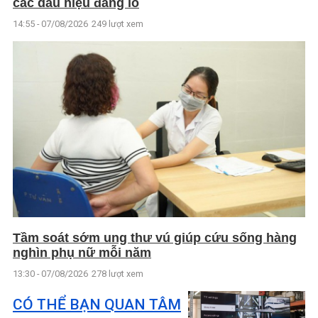
các dấu hiệu đáng lo
14:55 - 07/08/2026
249 lượt xem
Tầm soát sớm ung thư vú giúp cứu sống hàng
nghìn phụ nữ mỗi năm
13:30 - 07/08/2026
278 lượt xem
CÓ THỂ BẠN QUAN TÂM