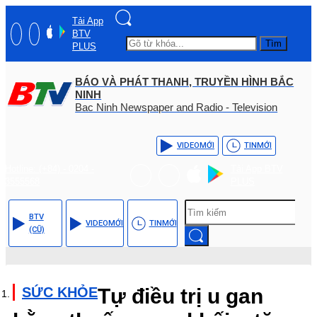
Tải App
BTV
Tìm
PLUS
BÁO VÀ PHÁT THANH, TRUYỀN HÌNH BẮC
NINH
Bac Ninh Newspaper and Radio - Television
VIDEO
MỚI
TIN
MỚI
Hotline: (+84) - 0204 -
Tải App BTV
3555568
PLUS
BTV
VIDEO
MỚI
TIN
MỚI
(CŨ)
SỨC KHỎE
Tự điều trị u gan