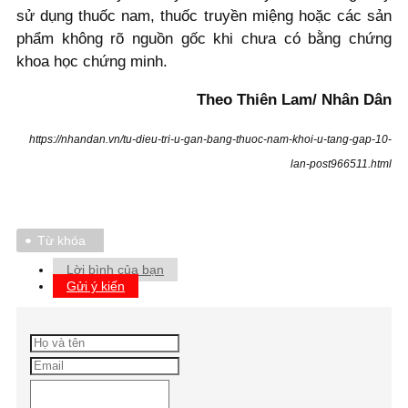
sử dụng thuốc nam, thuốc truyền miệng hoặc các sản
phẩm không rõ nguồn gốc khi chưa có bằng chứng
khoa học chứng minh.
Theo Thiên Lam/ Nhân Dân
https://nhandan.vn/tu-dieu-tri-u-gan-bang-thuoc-nam-khoi-u-tang-gap-10-
lan-post966511.html
Từ khóa
Lời bình của bạn
Gửi ý kiến