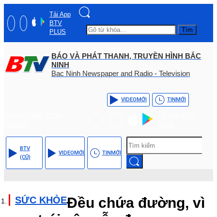
Tải App
BTV
Tìm
PLUS
BÁO VÀ PHÁT THANH, TRUYỀN HÌNH BẮC
NINH
Bac Ninh Newspaper and Radio - Television
VIDEO
MỚI
TIN
MỚI
Hotline: (+84) - 0204 -
Tải App BTV
3555568
PLUS
BTV
VIDEO
MỚI
TIN
MỚI
(CŨ)
SỨC KHỎE
Đều chứa đường, vì