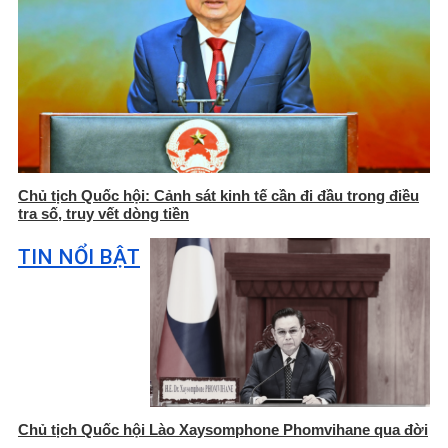
Chủ tịch Quốc hội: Cảnh sát kinh tế cần đi đầu trong điều
tra số, truy vết dòng tiền
TIN NỔI BẬT
Chủ tịch Quốc hội Lào Xaysomphone Phomvihane qua đời