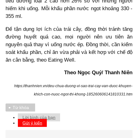
tiểu đường loại 2 cao hơn 26% so với những người
hiếm khi uống. Mỗi khẩu phần nước ngọt khoảng 330 -
355 ml.
Để tận dụng lợi ích của trái cây, đồng thời tránh tăng
đường huyết quá cao, mọi người nên ưu tiên ăn
nguyên quả thay vì uống nước ép. Đồng thời, cần kiểm
soát khẩu phần, chỉ ăn vừa phải và kết hợp với chế độ
ăn cân bằng, theo Eating Well.
Theo Ngọc Quý/ Thanh Niên
https://thanhnien.vn/deu-chua-duong-vi-sao-trai-cay-van-duoc-khuyen-
khich-con-nuoc-ngot-thi-khong-185260606141810331.htm
Từ khóa
Lời bình của bạn
Gửi ý kiến