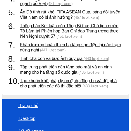
ngành gỗ Việt
(481 lượt xem)
5.
Ấn Độ tính rút khỏi FIFA ASEAN Cup, bảng đội tuyển
Việt Nam có bị ảnh hưởng?
(457 lượt xem)
6.
Thông báo Kết luận của Tổng Bí thư, Chủ tịch nước
Tô Lâm tại Phiên họp Ban Chỉ đạo Trung ương thực
hiện Nghị quyết 57
(451 lượt xem)
7.
Khẩn trương hoàn thiện hạ tầng sạc điện tại các trạm
dừng nghỉ
(447 lượt xem)
8.
Tình cha con và bức ảnh quý giá
(443 lượt xem)
9.
Tập trung phát triển nền tảng bảo mật và an ninh
mạng cho hạ tầng số quốc gia
(436 lượt xem)
10.
Tạo khuôn khổ pháp lý ổn định, đồng bộ và đột phá
cho phát triển các đô thị đặc biệt
(433 lượt xem)
Trang chủ
Desktop