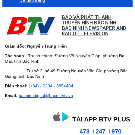
Về đầu trang
BÁO VÀ PHÁT THANH,
TRUYỀN HÌNH BẮC NINH
BAC NINH NEWSPAPER AND
RADIO - TELEVISION
Giám đốc: Nguyễn Trung Hiền
Tòa soạn:
Trụ sở chính: Đường Võ Nguyên Giáp, phường Đa
Mai, tỉnh Bắc Ninh.
Trụ sở 2: số 49 Đường Nguyễn Văn Cừ, phường Bắc
Giang, tỉnh Bắc Ninh
Điện thoại:
(+84) - 0204 - 3854404
Email:
bacninhdigital@bacninhtv.vn
TẢI APP BTV PLUS
473
247
970