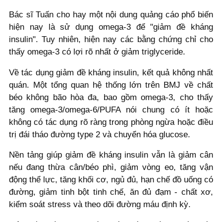
Bác sĩ Tuấn cho hay một nội dung quảng cáo phổ biến
hiện nay là sử dụng omega-3 để "giảm đề kháng
insulin". Tuy nhiên, hiện nay các bằng chứng chỉ cho
thấy omega-3 có lợi rõ nhất ở giảm triglyceride.
Về tác dụng giảm đề kháng insulin, kết quả không nhất
quán. Một tổng quan hệ thống lớn trên BMJ về chất
béo không bão hòa đa, bao gồm omega-3, cho thấy
tăng omega-3/omega-6/PUFA nói chung có ít hoặc
không có tác dụng rõ ràng trong phòng ngừa hoặc điều
trị đái tháo đường type 2 và chuyển hóa glucose.
Nền tảng giúp giảm đề kháng insulin vẫn là giảm cân
nếu đang thừa cân/béo phì, giảm vòng eo, tăng vận
động thể lực, tăng khối cơ, ngủ đủ, hạn chế đồ uống có
đường, giảm tinh bột tinh chế, ăn đủ đạm - chất xơ,
kiểm soát stress và theo dõi đường máu định kỳ.