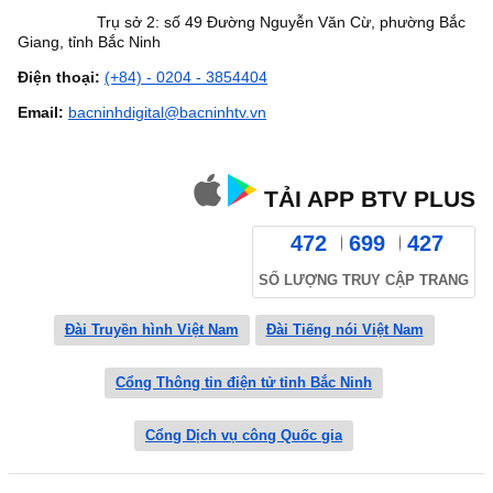
Trụ sở 2: số 49 Đường Nguyễn Văn Cừ, phường Bắc
Giang, tỉnh Bắc Ninh
Điện thoại:
(+84) - 0204 - 3854404
Email:
bacninhdigital@bacninhtv.vn
TẢI APP BTV PLUS
472
699
427
SỐ LƯỢNG TRUY CẬP TRANG
Đài Truyền hình Việt Nam
Đài Tiếng nói Việt Nam
Cổng Thông tin điện tử tỉnh Bắc Ninh
Cổng Dịch vụ công Quốc gia