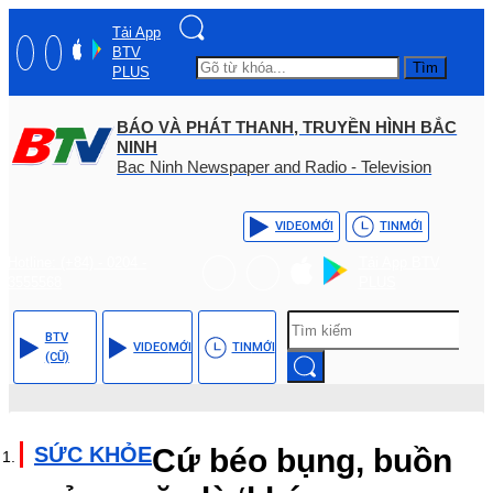
Tải App
BTV
Tìm
PLUS
BÁO VÀ PHÁT THANH, TRUYỀN HÌNH BẮC
NINH
Bac Ninh Newspaper and Radio - Television
VIDEO
MỚI
TIN
MỚI
Hotline: (+84) - 0204 -
Tải App BTV
3555568
PLUS
BTV
VIDEO
MỚI
TIN
MỚI
(CŨ)
SỨC KHỎE
Cứ béo bụng, buồn