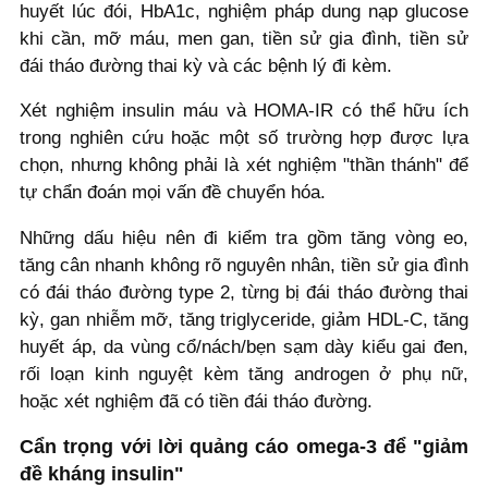
huyết lúc đói, HbA1c, nghiệm pháp dung nạp glucose
khi cần, mỡ máu, men gan, tiền sử gia đình, tiền sử
đái tháo đường thai kỳ và các bệnh lý đi kèm.
Xét nghiệm insulin máu và HOMA-IR có thể hữu ích
trong nghiên cứu hoặc một số trường hợp được lựa
chọn, nhưng không phải là xét nghiệm "thần thánh" để
tự chẩn đoán mọi vấn đề chuyển hóa.
Những dấu hiệu nên đi kiểm tra gồm tăng vòng eo,
tăng cân nhanh không rõ nguyên nhân, tiền sử gia đình
có đái tháo đường type 2, từng bị đái tháo đường thai
kỳ, gan nhiễm mỡ, tăng triglyceride, giảm HDL-C, tăng
huyết áp, da vùng cổ/nách/bẹn sạm dày kiểu gai đen,
rối loạn kinh nguyệt kèm tăng androgen ở phụ nữ,
hoặc xét nghiệm đã có tiền đái tháo đường.
Cẩn trọng với lời quảng cáo omega-3 để "giảm
đề kháng insulin"