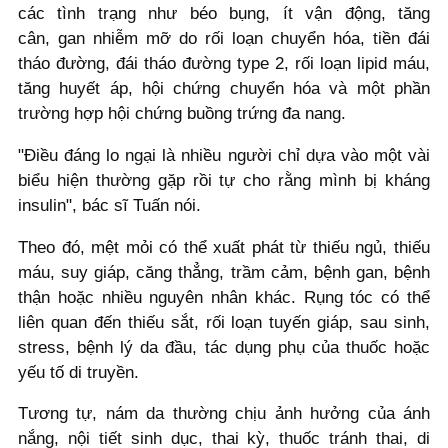
các tình trạng như béo bụng, ít vận động, tăng
cân, gan nhiễm mỡ do rối loạn chuyển hóa, tiền đái
tháo đường, đái tháo đường type 2, rối loạn lipid máu,
tăng huyết áp, hội chứng chuyển hóa và một phần
trường hợp hội chứng buồng trứng đa nang.
"Điều đáng lo ngại là nhiều người chỉ dựa vào một vài
biểu hiện thường gặp rồi tự cho rằng mình bị kháng
insulin", bác sĩ Tuấn nói.
Theo đó, mệt mỏi có thể xuất phát từ thiếu ngủ, thiếu
máu, suy giáp, căng thẳng, trầm cảm, bệnh gan, bệnh
thận hoặc nhiều nguyên nhân khác. Rụng tóc có thể
liên quan đến thiếu sắt, rối loạn tuyến giáp, sau sinh,
stress, bệnh lý da đầu, tác dụng phụ của thuốc hoặc
yếu tố di truyền.
Tương tự, nám da thường chịu ảnh hưởng của ánh
nắng, nội tiết sinh dục, thai kỳ, thuốc tránh thai, di