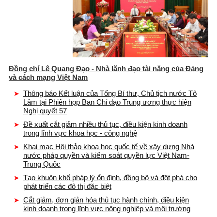
Đồng chí Lê Quang Đạo - Nhà lãnh đạo tài năng của Đảng
và cách mạng Việt Nam
Thông báo Kết luận của Tổng Bí thư, Chủ tịch nước Tô
Lâm tại Phiên họp Ban Chỉ đạo Trung ương thực hiện
Nghị quyết 57
Đề xuất cắt giảm nhiều thủ tục, điều kiện kinh doanh
trong lĩnh vực khoa học - công nghệ
Khai mạc Hội thảo khoa học quốc tế về xây dựng Nhà
nước pháp quyền và kiểm soát quyền lực Việt Nam-
Trung Quốc
Tạo khuôn khổ pháp lý ổn định, đồng bộ và đột phá cho
phát triển các đô thị đặc biệt
Cắt giảm, đơn giản hóa thủ tục hành chính, điều kiện
kinh doanh trong lĩnh vực nông nghiệp và môi trường