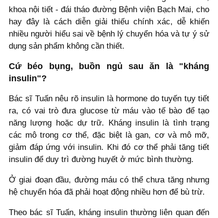
khoa nội tiết - đái tháo đường Bệnh viện Bạch Mai, cho
hay đây là cách diễn giải thiếu chính xác, dễ khiến
nhiều người hiểu sai về bệnh lý chuyển hóa và tự ý sử
dụng sản phẩm không cần thiết.
Cứ béo bụng, buồn ngủ sau ăn là "kháng
insulin"?
Bác sĩ Tuấn nêu rõ insulin là hormone do tuyến tụy tiết
ra, có vai trò đưa glucose từ máu vào tế bào để tạo
năng lượng hoặc dự trữ. Kháng insulin là tình trạng
các mô trong cơ thể, đặc biệt là gan, cơ và mô mỡ,
giảm đáp ứng với insulin. Khi đó cơ thể phải tăng tiết
insulin để duy trì đường huyết ở mức bình thường.
Ở giai đoạn đầu, đường máu có thể chưa tăng nhưng
hệ chuyển hóa đã phải hoạt động nhiều hơn để bù trừ.
Theo bác sĩ Tuấn, kháng insulin thường liên quan đến