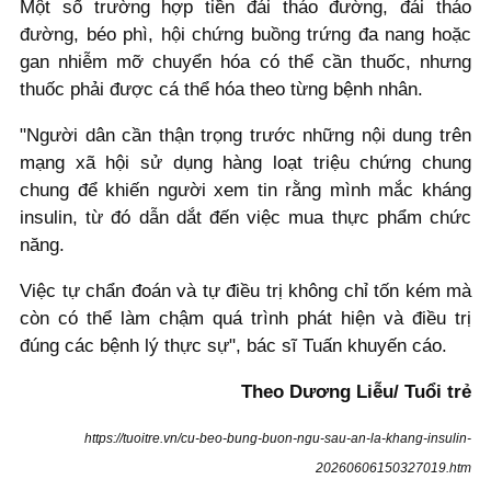
Một số trường hợp tiền đái tháo đường, đái tháo
đường, béo phì, hội chứng buồng trứng đa nang hoặc
gan nhiễm mỡ chuyển hóa có thể cần thuốc, nhưng
thuốc phải được cá thể hóa theo từng bệnh nhân.
"Người dân cần thận trọng trước những nội dung trên
mạng xã hội sử dụng hàng loạt triệu chứng chung
chung để khiến người xem tin rằng mình mắc kháng
insulin, từ đó dẫn dắt đến việc mua thực phẩm chức
năng.
Việc tự chẩn đoán và tự điều trị không chỉ tốn kém mà
còn có thể làm chậm quá trình phát hiện và điều trị
đúng các bệnh lý thực sự", bác sĩ Tuấn khuyến cáo.
Theo Dương Liễu/ Tuổi trẻ
https://tuoitre.vn/cu-beo-bung-buon-ngu-sau-an-la-khang-insulin-
20260606150327019.htm