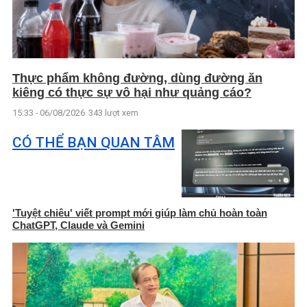
Thực phẩm không đường, dùng đường ăn
kiêng có thực sự vô hại như quảng cáo?
15:33 - 06/08/2026
343 lượt xem
CÓ THỂ BẠN QUAN TÂM
'Tuyệt chiêu' viết prompt mới giúp làm chủ hoàn toàn
ChatGPT, Claude và Gemini