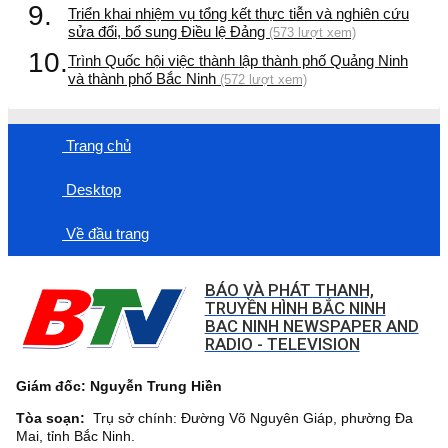
9.
Triển khai nhiệm vụ tổng kết thực tiễn và nghiên cứu
sửa đổi, bổ sung Điều lệ Đảng
(573 lượt xem)
10.
Trình Quốc hội việc thành lập thành phố Quảng Ninh
và thành phố Bắc Ninh
(572 lượt xem)
Trang chủ
Desktop
Về đầu trang
BÁO VÀ PHÁT THANH,
TRUYỀN HÌNH BẮC NINH
BAC NINH NEWSPAPER AND
RADIO - TELEVISION
Giám đốc: Nguyễn Trung Hiền
Tòa soạn:
Trụ sở chính: Đường Võ Nguyên Giáp, phường Đa
Mai, tỉnh Bắc Ninh.