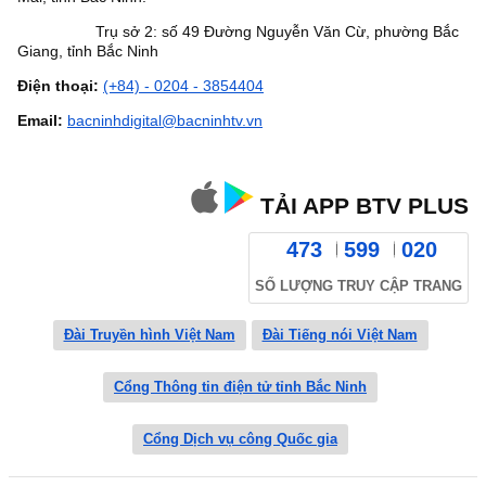
Trụ sở 2: số 49 Đường Nguyễn Văn Cừ, phường Bắc
Giang, tỉnh Bắc Ninh
Điện thoại:
(+84) - 0204 - 3854404
Email:
bacninhdigital@bacninhtv.vn
TẢI APP BTV PLUS
473
599
020
SỐ LƯỢNG TRUY CẬP TRANG
Đài Truyền hình Việt Nam
Đài Tiếng nói Việt Nam
Cổng Thông tin điện tử tỉnh Bắc Ninh
Cổng Dịch vụ công Quốc gia