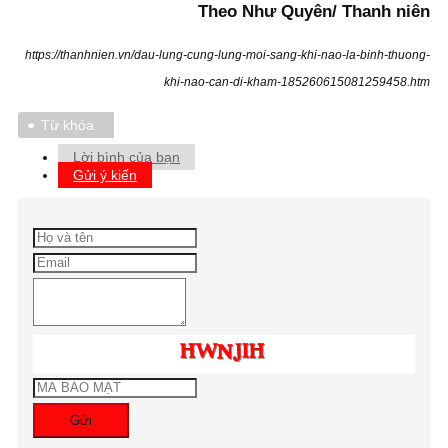
Theo Như Quyên/ Thanh niên
https://thanhnien.vn/dau-lung-cung-lung-moi-sang-khi-nao-la-binh-thuong-
khi-nao-can-di-kham-185260615081259458.htm
Từ khóa
Lời bình của bạn
Gửi ý kiến
Gửi