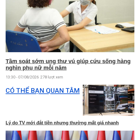
Tầm soát sớm ung thư vú giúp cứu sống hàng
nghìn phụ nữ mỗi năm
13:30 - 07/08/2026
278 lượt xem
CÓ THỂ BẠN QUAN TÂM
Lý do TV mới đắt tiền nhưng thường mất giá nhanh