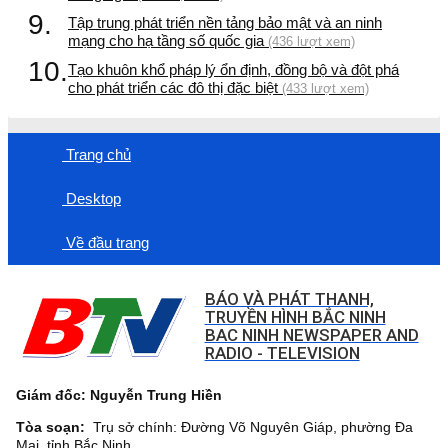
9.
Tập trung phát triển nền tảng bảo mật và an ninh
mạng cho hạ tầng số quốc gia
(436 lượt xem)
10.
Tạo khuôn khổ pháp lý ổn định, đồng bộ và đột phá
cho phát triển các đô thị đặc biệt
(433 lượt xem)
Trang chủ
Desktop
Về đầu trang
BÁO VÀ PHÁT THANH,
TRUYỀN HÌNH BẮC NINH
BAC NINH NEWSPAPER AND
RADIO - TELEVISION
Giám đốc: Nguyễn Trung Hiền
Tòa soạn:
Trụ sở chính: Đường Võ Nguyên Giáp, phường Đa
Mai, tỉnh Bắc Ninh.