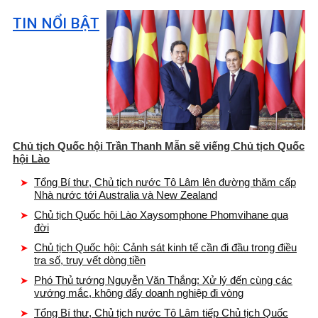
TIN NỔI BẬT
Chủ tịch Quốc hội Trần Thanh Mẫn sẽ viếng Chủ tịch Quốc
hội Lào
Tổng Bí thư, Chủ tịch nước Tô Lâm lên đường thăm cấp
Nhà nước tới Australia và New Zealand
Chủ tịch Quốc hội Lào Xaysomphone Phomvihane qua
đời
Chủ tịch Quốc hội: Cảnh sát kinh tế cần đi đầu trong điều
tra số, truy vết dòng tiền
Phó Thủ tướng Nguyễn Văn Thắng: Xử lý đến cùng các
vướng mắc, không đẩy doanh nghiệp đi vòng
Tổng Bí thư, Chủ tịch nước Tô Lâm tiếp Chủ tịch Quốc