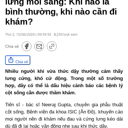
lưng mỗi sáng: Khi nào là
bình thường, khi nào cần đi
khám?
Thứ 2, 15/06/2026 | 09:59:53
8,230
lượt xem
Chia sẻ
Chia sẻ
Nhiều người khi vừa thức dậy thường cảm thấy
lưng cứng, khó cử động. Trong một số trường
hợp, đây có thể là dấu hiệu cảnh báo các bệnh lý
cột sống cần được thăm khám.
Tiến sĩ - bác sĩ Neeraj Gupta, chuyên gia phẫu thuật
cột sống, Bệnh viện đa khoa ISIC (Ấn Độ), khuyến cáo
mọi người nên đi khám nếu đau và cứng lưng kéo dài
dù đã đi lại hoặc vận động nhẹ sau khi thức dậy.