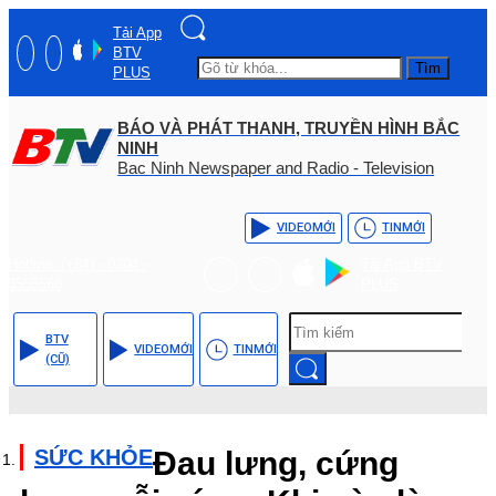
Tải App
BTV
Tìm
PLUS
BÁO VÀ PHÁT THANH, TRUYỀN HÌNH BẮC
NINH
Bac Ninh Newspaper and Radio - Television
VIDEO
MỚI
TIN
MỚI
Hotline: (+84) - 0204 -
Tải App BTV
3555568
PLUS
BTV
VIDEO
MỚI
TIN
MỚI
(CŨ)
SỨC KHỎE
Đau lưng, cứng