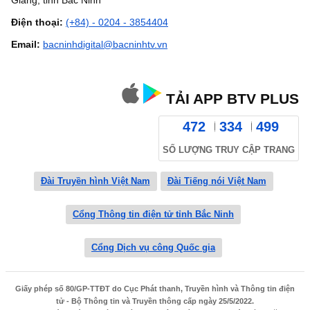
Giang, tỉnh Bắc Ninh
Điện thoại:
(+84) - 0204 - 3854404
Email:
bacninhdigital@bacninhtv.vn
TẢI APP BTV PLUS
472
334
499
SỐ LƯỢNG TRUY CẬP TRANG
Đài Truyền hình Việt Nam
Đài Tiếng nói Việt Nam
Cổng Thông tin điện tử tỉnh Bắc Ninh
Cổng Dịch vụ công Quốc gia
Giấy phép số 80/GP-TTĐT do Cục Phát thanh, Truyền hình và Thông tin điện
tử - Bộ Thông tin và Truyền thông cấp ngày 25/5/2022.