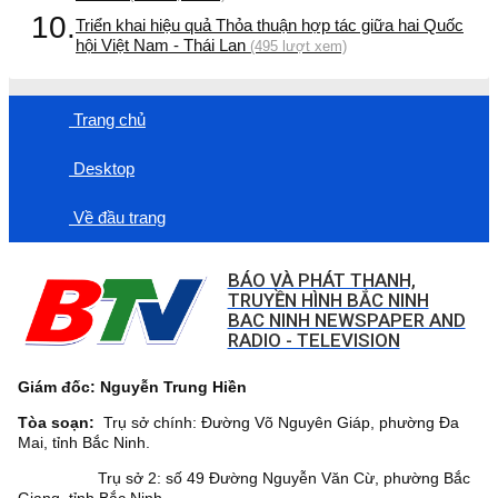
10.
Triển khai hiệu quả Thỏa thuận hợp tác giữa hai Quốc
hội Việt Nam - Thái Lan
(495 lượt xem)
Trang chủ
Desktop
Về đầu trang
BÁO VÀ PHÁT THANH,
TRUYỀN HÌNH BẮC NINH
BAC NINH NEWSPAPER AND
RADIO - TELEVISION
Giám đốc: Nguyễn Trung Hiền
Tòa soạn:
Trụ sở chính: Đường Võ Nguyên Giáp, phường Đa
Mai, tỉnh Bắc Ninh.
Trụ sở 2: số 49 Đường Nguyễn Văn Cừ, phường Bắc