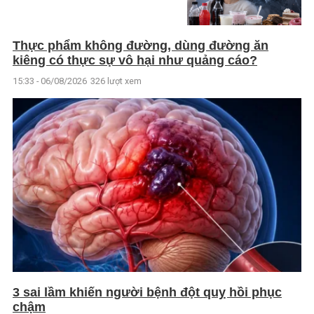
Thực phẩm không đường, dùng đường ăn
kiêng có thực sự vô hại như quảng cáo?
15:33 - 06/08/2026
326 lượt xem
3 sai lầm khiến người bệnh đột quỵ hồi phục
chậm