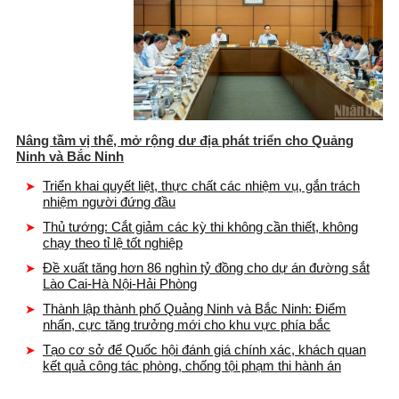
Nâng tầm vị thế, mở rộng dư địa phát triển cho Quảng
Ninh và Bắc Ninh
Triển khai quyết liệt, thực chất các nhiệm vụ, gắn trách
nhiệm người đứng đầu
Thủ tướng: Cắt giảm các kỳ thi không cần thiết, không
chạy theo tỉ lệ tốt nghiệp
Đề xuất tăng hơn 86 nghìn tỷ đồng cho dự án đường sắt
Lào Cai-Hà Nội-Hải Phòng
Thành lập thành phố Quảng Ninh và Bắc Ninh: Điểm
nhấn, cực tăng trưởng mới cho khu vực phía bắc
Tạo cơ sở để Quốc hội đánh giá chính xác, khách quan
kết quả công tác phòng, chống tội phạm thi hành án