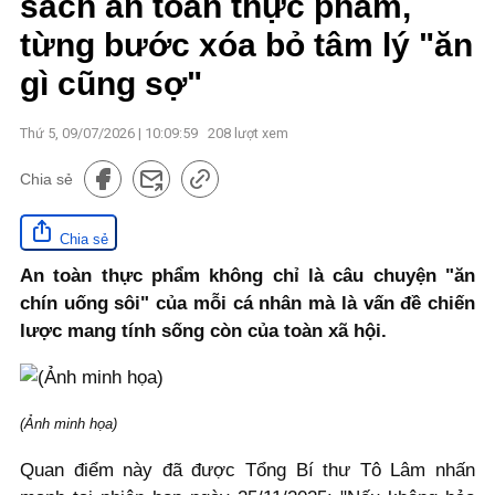
sách an toàn thực phẩm,
từng bước xóa bỏ tâm lý "ăn
gì cũng sợ"
Thứ 5, 09/07/2026 | 10:09:59
208
lượt xem
Chia sẻ
Chia sẻ
An toàn thực phẩm không chỉ là câu chuyện "ăn
chín uống sôi" của mỗi cá nhân mà là vấn đề chiến
lược mang tính sống còn của toàn xã hội.
(Ảnh minh họa)
Quan điểm này đã được Tổng Bí thư Tô Lâm nhấn