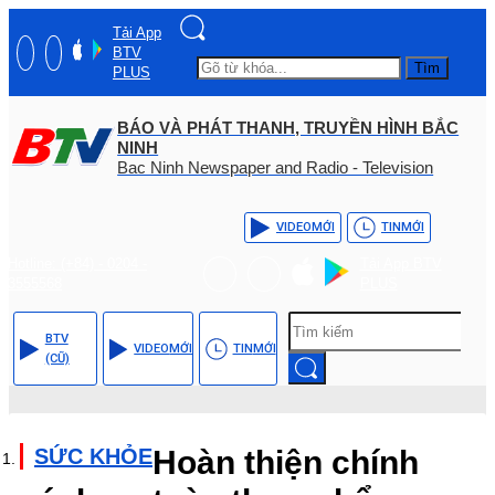
Tải App
BTV
Tìm
PLUS
BÁO VÀ PHÁT THANH, TRUYỀN HÌNH BẮC
NINH
Bac Ninh Newspaper and Radio - Television
VIDEO
MỚI
TIN
MỚI
Hotline: (+84) - 0204 -
Tải App BTV
3555568
PLUS
BTV
VIDEO
MỚI
TIN
MỚI
(CŨ)
SỨC KHỎE
Hoàn thiện chính