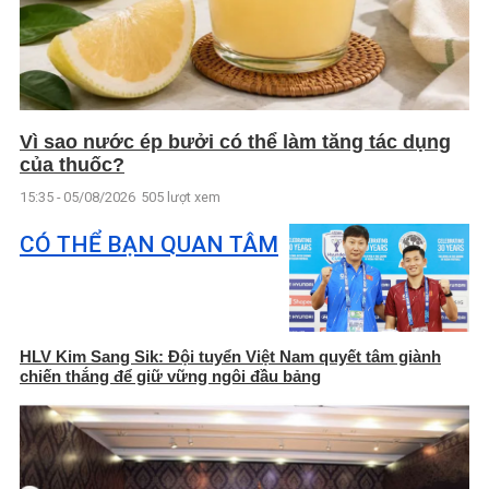
Vì sao nước ép bưởi có thể làm tăng tác dụng
của thuốc?
15:35 - 05/08/2026
505 lượt xem
CÓ THỂ BẠN QUAN TÂM
HLV Kim Sang Sik: Đội tuyển Việt Nam quyết tâm giành
chiến thắng để giữ vững ngôi đầu bảng