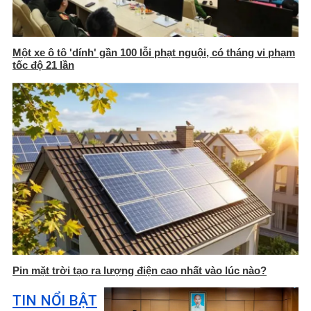
Một xe ô tô 'dính' gần 100 lỗi phạt nguội, có tháng vi phạm
tốc độ 21 lần
Pin mặt trời tạo ra lượng điện cao nhất vào lúc nào?
TIN NỔI BẬT