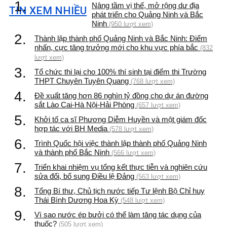
1.
Nâng tầm vị thế, mở rộng dư địa
TIN XEM NHIỀU
phát triển cho Quảng Ninh và Bắc
Ninh
(950 lượt xem)
2.
Thành lập thành phố Quảng Ninh và Bắc Ninh: Điểm
nhấn, cực tăng trưởng mới cho khu vực phía bắc
(832
lượt xem)
3.
Tổ chức thi lại cho 100% thí sinh tại điểm thi Trường
THPT Chuyên Tuyên Quang
(768 lượt xem)
4.
Đề xuất tăng hơn 86 nghìn tỷ đồng cho dự án đường
sắt Lào Cai-Hà Nội-Hải Phòng
(657 lượt xem)
5.
Khởi tố ca sĩ Phương Diễm Huyền và một giám đốc
hợp tác với BH Media
(578 lượt xem)
6.
Trình Quốc hội việc thành lập thành phố Quảng Ninh
và thành phố Bắc Ninh
(566 lượt xem)
7.
Triển khai nhiệm vụ tổng kết thực tiễn và nghiên cứu
sửa đổi, bổ sung Điều lệ Đảng
(563 lượt xem)
8.
Tổng Bí thư, Chủ tịch nước tiếp Tư lệnh Bộ Chỉ huy
Thái Bình Dương Hoa Kỳ
(548 lượt xem)
9.
Vì sao nước ép bưởi có thể làm tăng tác dụng của
thuốc?
(505 lượt xem)