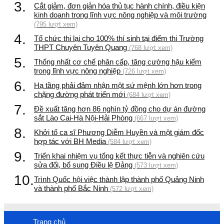
3.
Cắt giảm, đơn giản hóa thủ tục hành chính, điều kiện
kinh doanh trong lĩnh vực nông nghiệp và môi trường
(795 lượt xem)
4.
Tổ chức thi lại cho 100% thí sinh tại điểm thi Trường
THPT Chuyên Tuyên Quang
(768 lượt xem)
5.
Thống nhất cơ chế phân cấp, tăng cường hậu kiểm
trong lĩnh vực nông nghiệp
(726 lượt xem)
6.
Hạ tầng phải đảm nhận một sứ mệnh lớn hơn trong
chặng đường phát triển mới
(684 lượt xem)
7.
Đề xuất tăng hơn 86 nghìn tỷ đồng cho dự án đường
sắt Lào Cai-Hà Nội-Hải Phòng
(667 lượt xem)
8.
Khởi tố ca sĩ Phương Diễm Huyền và một giám đốc
hợp tác với BH Media
(584 lượt xem)
9.
Triển khai nhiệm vụ tổng kết thực tiễn và nghiên cứu
sửa đổi, bổ sung Điều lệ Đảng
(573 lượt xem)
10.
Trình Quốc hội việc thành lập thành phố Quảng Ninh
và thành phố Bắc Ninh
(572 lượt xem)
Trang chủ