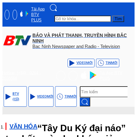
Tải App
BTV
Tìm
PLUS
BÁO VÀ PHÁT THANH, TRUYỀN HÌNH BẮC
NINH
Bac Ninh Newspaper and Radio - Television
VIDEO
MỚI
TIN
MỚI
Hotline: (+84) - 0204 -
Tải App BTV
3555568
PLUS
BTV
VIDEO
MỚI
TIN
MỚI
(CŨ)
VĂN HÓA
“Tây Du Ký đại náo”