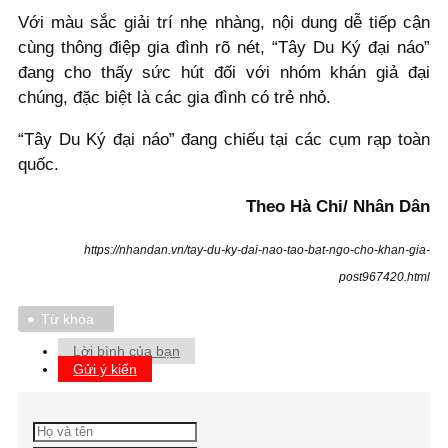
Với màu sắc giải trí nhẹ nhàng, nội dung dễ tiếp cận
cùng thông điệp gia đình rõ nét, “Tây Du Ký đại náo”
đang cho thấy sức hút đối với nhóm khán giả đại
chúng, đặc biệt là các gia đình có trẻ nhỏ.
“Tây Du Ký đại náo” đang chiếu tại các cụm rạp toàn
quốc.
Theo Hà Chi/ Nhân Dân
https://nhandan.vn/tay-du-ky-dai-nao-tao-bat-ngo-cho-khan-gia-
post967420.html
Từ khóa
Lời bình của bạn
Gửi ý kiến