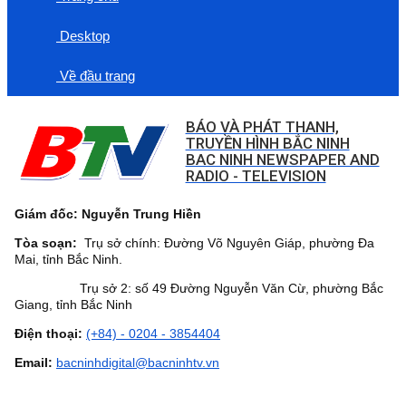
Desktop
Về đầu trang
BÁO VÀ PHÁT THANH,
TRUYỀN HÌNH BẮC NINH
BAC NINH NEWSPAPER AND
RADIO - TELEVISION
Giám đốc: Nguyễn Trung Hiền
Tòa soạn:
Trụ sở chính: Đường Võ Nguyên Giáp, phường Đa
Mai, tỉnh Bắc Ninh.
Trụ sở 2: số 49 Đường Nguyễn Văn Cừ, phường Bắc
Giang, tỉnh Bắc Ninh
Điện thoại:
(+84) - 0204 - 3854404
Email:
bacninhdigital@bacninhtv.vn