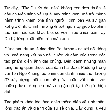
Từ đây, “Tây Du Ký đại náo” không còn đơn thuần là
câu chuyện đánh yêu quái hay thỉnh kinh, mà trở thành
hành trình khám phá tình người, tình bạn và sự gắn
kết gia đình. Chính hướng đi bất ngờ này giúp bộ phim
tạo nên màu sắc khác biệt so với nhiều phiên bản Tây
Du Ký từng xuất hiện trên màn ảnh.
Đứng sau dự án là đạo diễn Poj Arnon - người nổi tiếng
với khả năng kết hợp hài hước và cảm xúc trong các
tác phẩm điện ảnh đại chúng. Bên cạnh những màn
tung hứng quen thuộc của danh hài Jazz Padung trong
vai Tôn Ngộ Không, bộ phim còn dành nhiều thời lượng
để xây dựng mối quan hệ giữa nhân vật chính với
những đứa trẻ nghèo mà anh gặp gỡ tại thế giới hiện
đại.
Tác phẩm khéo léo lồng ghép thông điệp về tình thân,
lòng trắc ẩn và giá trị của sự sẻ chia. Đây cũng là yếu