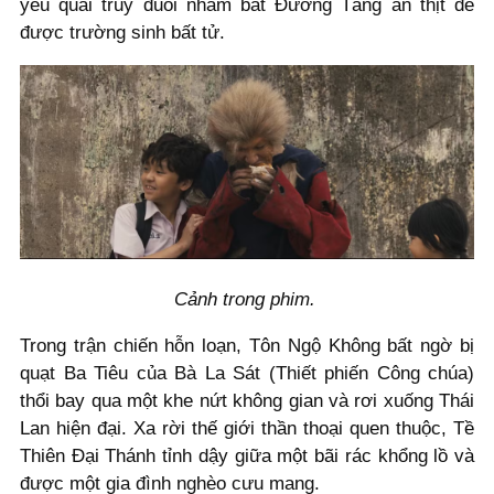
yêu quái truy đuổi nhằm bắt Đường Tăng ăn thịt để
được trường sinh bất tử.
Cảnh trong phim.
Trong trận chiến hỗn loạn, Tôn Ngộ Không bất ngờ bị
quạt Ba Tiêu của Bà La Sát (Thiết phiến Công chúa)
thổi bay qua một khe nứt không gian và rơi xuống Thái
Lan hiện đại. Xa rời thế giới thần thoại quen thuộc, Tề
Thiên Đại Thánh tỉnh dậy giữa một bãi rác khổng lồ và
được một gia đình nghèo cưu mang.