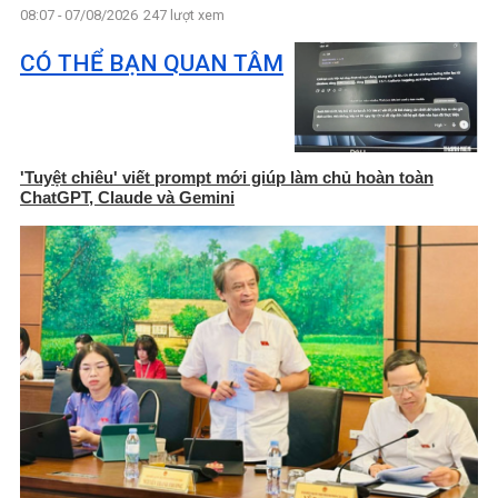
08:07 - 07/08/2026
247 lượt xem
CÓ THỂ BẠN QUAN TÂM
'Tuyệt chiêu' viết prompt mới giúp làm chủ hoàn toàn
ChatGPT, Claude và Gemini